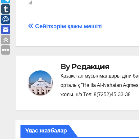
Навигация
Сейіткәрім қажы мешіті
по
записям
By
Редакция
Қазақстан мұсылмандары діни б
орталық "Halifa Al-Nahaian Aqmes
жолы, н/з Тел: 8(7252)45-33-38
Ұқсас жазбалар