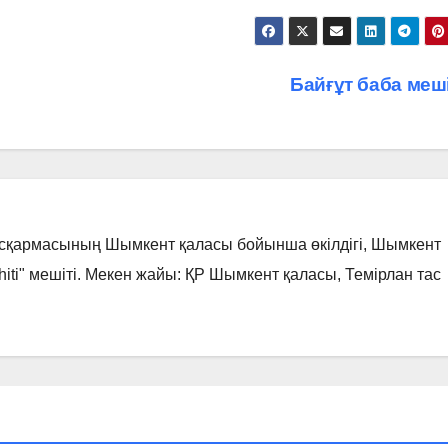
Байғұт баба меш
асқармасының Шымкент қаласы бойынша өкілдігі, Шымкент
hiti" мешіті. Мекен жайы: ҚР Шымкент қаласы, Темірлан тас