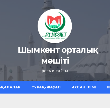
Шымкент орталық
мешіті
ресми сайты
АҚАЛАЛАР
СҰРАҚ-ЖАУАП
ИХСАН ІЛІМІ
В