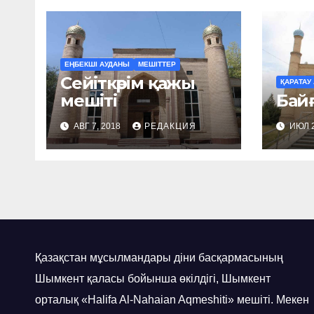
ЕҢБЕКШІ АУДАНЫ
МЕШІТТЕР
Сейіткәрім қажы
ҚАРАТАУ
мешіті
Байғ
АВГ 7, 2018
РЕДАКЦИЯ
ИЮЛ 2
Қазақстан мұсылмандары діни басқармасының
Шымкент қаласы бойынша өкілдігі, Шымкент
орталық «Halifa Al-Nahaian Aqmeshiti» мешіті. Мекен