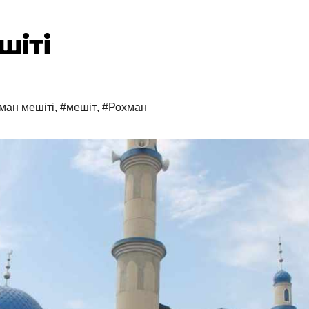
шіті
ман мешіті
,
#мешіт
,
#Рохман