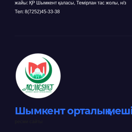
жайы: ҚР Шымкент қаласы, Темірлан тас жолы, н/з
Тел: 8(7252)45-33-38
Шымкент орталық меші
ресми сайты