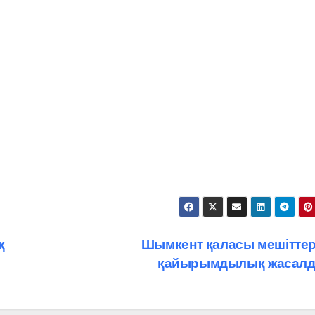
қ
Шымкент қаласы мешіттер
қайырымдылық жасал