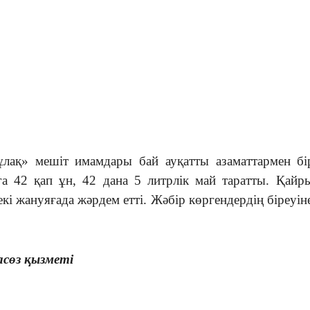
ақ» мешіт имамдары бай ауқатты азаматтармен бі
а 42 қап ұн, 42 дана 5 литрлік май таратты. Қай
екі жануяғада жәрдем етті. Жәбір көргендердің біреуін
сөз қызметі