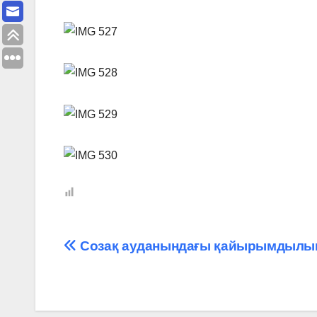
Навигация
Созақ ауданындағы қайырымдылы
по
записям