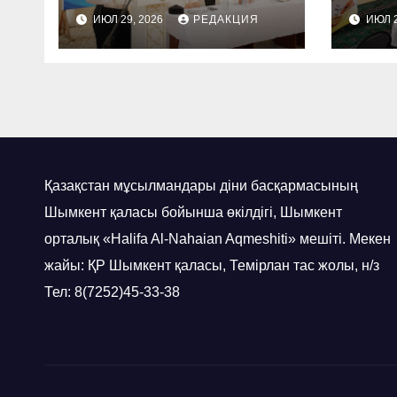
ИМАМДАРҒА
КӨШ
ИЮЛ 29, 2026
РЕДАКЦИЯ
ИЮЛ 2
ДӘРІС ОҚЫДЫ
СЕМ
Қазақстан мұсылмандары діни басқармасының
Шымкент қаласы бойынша өкілдігі, Шымкент
орталық «Halifa Al-Nahaian Aqmeshiti» мешіті. Мекен
жайы: ҚР Шымкент қаласы, Темірлан тас жолы, н/з
Тел: 8(7252)45-33-38