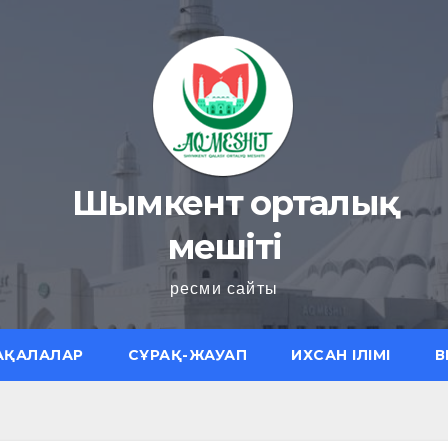
Шымкент орталық
мешіті
ресми сайты
АҚАЛАЛАР
СҰРАҚ-ЖАУАП
ИХСАН ІЛІМІ
В