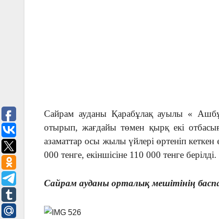
Сайрам ауданы Қарабұлақ ауылы « Ашбұл
отырып, жағдайы төмен қырқ екі отбасығ
азаматтар осы жылы үйлері өртеніп кеткен 
000 тенге, екіншісіне 110 000 тенге берілді.
Сайрам ауданы орталық мешітінің баспа