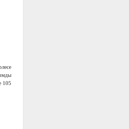
рлесе
рымды
е 105