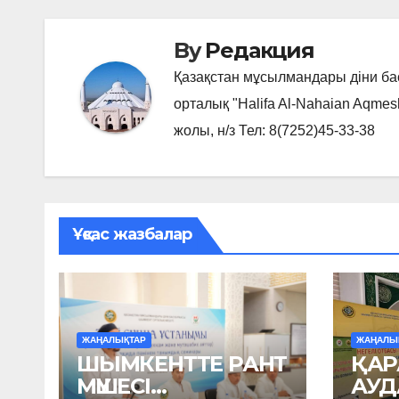
By
Редакция
Қазақстан мұсылмандары діни б
орталық "Halifa Al-Nahaian Aqmes
жолы, н/з Тел: 8(7252)45-33-38
Ұқсас жазбалар
ЖАҢАЛЫҚТАР
ЖАҢАЛЫ
ШЫМКЕНТТЕ РАНТ
ҚАР
МҮШЕСІ
АУ