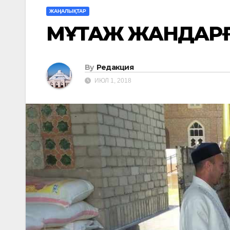
ЖАҢАЛЫҚТАР
МҰҚТАЖ ЖАНДАР
By
Редакция
ИЮЛ 1, 2018