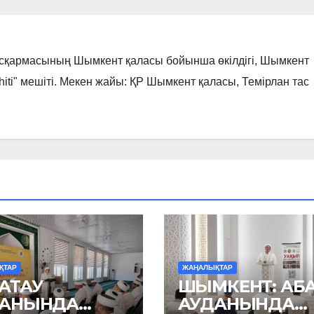
асқармасының Шымкент қаласы бойынша өкілдігі, Шымкент
hiti" мешіті. Мекен жайы: ҚР Шымкент қаласы, Темірлан тас
ҚТАР
ЖАҢАЛЫҚТАР
АТАУ
ШЫМКЕНТ: АБ
ДАНЫНДА
АУДАНЫНДА