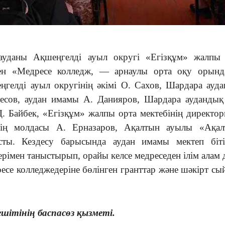
ауданы Ақшеңгелді ауыл округі «Егізқұм» жалпы 
ен «Медресе колледж, — арнаулы орта оқу орынд
еңгелді ауыл округінің әкімі О. Сахов, Шардара ауд
Ілесов, аудан имамы А. Данияров, Шардара аудандық
Д. Байбек, «Егізқұм» жалпы орта мектебінің директо
інің молдасы А. Ерназаров, Ақалтын ауылы «Ақал
сты. Кездесу барысында аудан имамы мектеп біт
терімен таныстырып, орайы келсе медреседен ілім алам 
се колледжедеріне бөлінген гранттар және шәкірт сы
ітінің баспасөз қызметі.