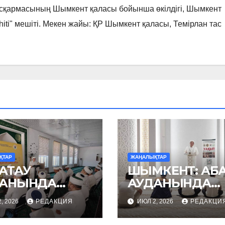
асқармасының Шымкент қаласы бойынша өкілдігі, Шымкент
hiti" мешіті. Мекен жайы: ҚР Шымкент қаласы, Темірлан тас
ҚТАР
ЖАҢАЛЫҚТАР
АТАУ
ШЫМКЕНТ: АБ
ДАНЫНДА
АУДАНЫНДА
ПЕЛІ
УАҚЫП
, 2026
РЕДАКЦИЯ
ИЮЛ 2, 2026
РЕДАКЦИ
ИНАР ӨТТІ
НАСИХАТТАЛД