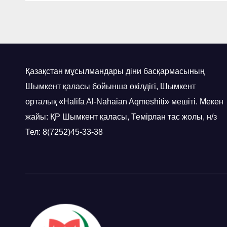
Қазақстан мұсылмандары діни басқармасының
Шымкент қаласы бойынша өкілдігі, Шымкент
орталық «Halifa Al-Nahaian Aqmeshiti» мешіті. Мекен
жайы: ҚР Шымкент қаласы, Темірлан тас жолы, н/з
Тел: 8(7252)45-33-38