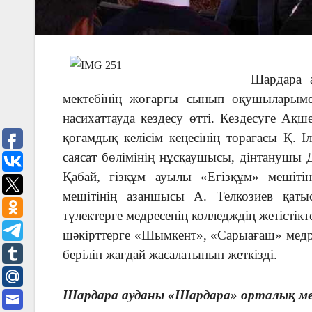
Шардара 
мектебінің жоғарғы сынып оқушыларым
насихаттауда кездесу өтті. Кездесуге Ақш
қоғамдық келісім кеңесінің төрағасы Қ. 
саясат бөлімінің нұсқаушысы, дінтанушы 
Қабай, гізқұм ауылы «Егізқұм» мешіт
мешітінің азаншысы А. Телкозиев қаты
түлектерге медресенің колледждің жетістік
шәкірттерге «Шымкент», «Сарыағаш» медре
беріліп жағдай жасалатынын жеткізді.
Шардара ауданы «Шардара» орталық меш