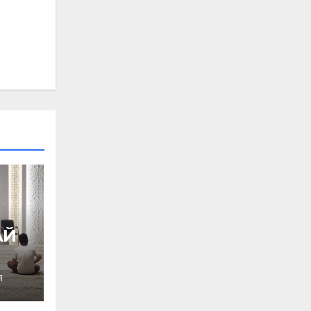
АЙ
Я
Ы