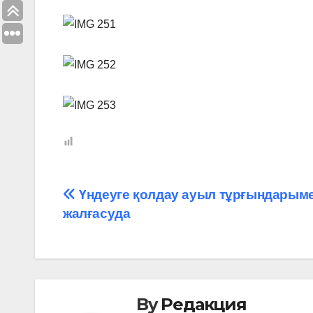
Навигация
Үндеуге қолдау ауыл тұрғындарым
жалғасуда
по
записям
By
Редакция