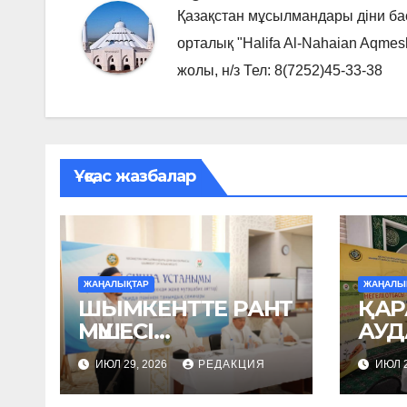
Қазақстан мұсылмандары діни б
орталық "Halifa Al-Nahaian Aqmes
жолы, н/з Тел: 8(7252)45-33-38
Ұқсас жазбалар
ЖАҢАЛЫҚТАР
ЖАҢАЛЫ
ШЫМКЕНТТЕ РАНТ
ҚАР
МҮШЕСІ
АУ
ИМАМДАРҒА
КӨШ
ИЮЛ 29, 2026
РЕДАКЦИЯ
ИЮЛ 2
ДӘРІС ОҚЫДЫ
СЕМ