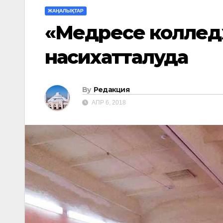
ЖАҢАЛЫҚТАР
«Медресе колледж
насихатталуда
By
Редакция
АПР 6, 2018