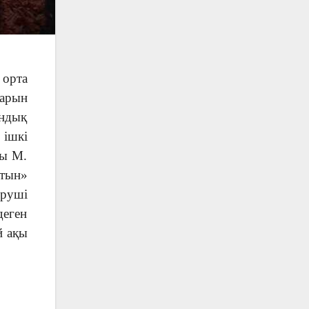
орта
арын
андық
 ішкі
ры М.
тын»
іруші
деген
й ақы