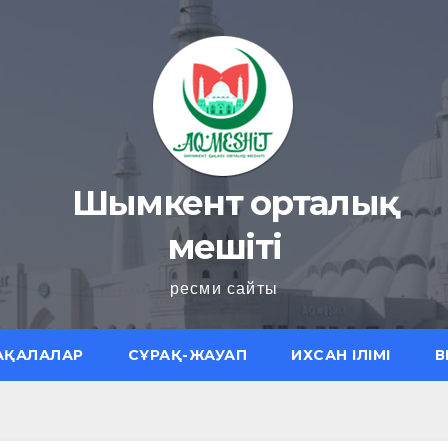
Шымкент орталық
мешіті
ресми сайты
АҚАЛАЛАР
СҰРАҚ-ЖАУАП
ИХСАН ІЛІМІ
В