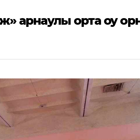
» арнаулы орта оқу ор