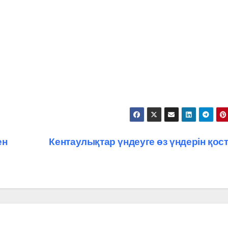
ен
Кентаулықтар үндеуге өз үндерін қо