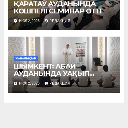
ҚАРАТАУ АУДАНЫНДА
КӨШПЕЛІ СЕМИНАР ӨТТІ
ИЮЛ 2, 2026
РЕДАКЦИЯ
ЖАҢАЛЫҚТАР
ШЫМКЕНТ: АБАЙ
АУДАНЫНДА УАҚЫП
НАСИХАТТАЛДЫ
ИЮЛ 2, 2026
РЕДАКЦИЯ