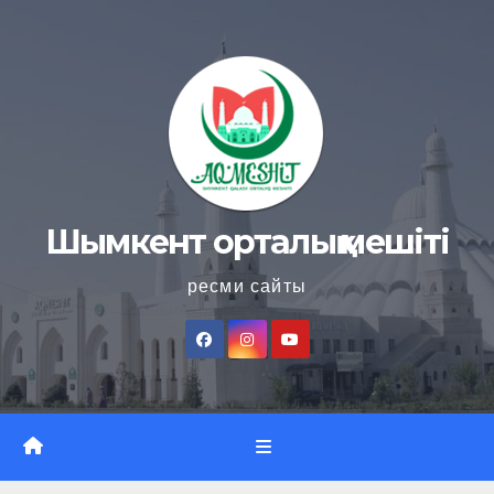
Skip
to
content
Шымкент орталық мешіті
ресми сайты