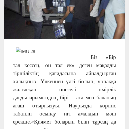
Біз «Бір
тал кессең, он тал ек» деген мақалды
тіршіліктің қағидасына айналдырған
халықпыз. Үлкеннен үлгі болып, ұрпаққа
жалғасқан өнегелі өмірлік
дағдыларымыздың бірі – ата мен баланың
ағаш отырғызуы. Наурызда көрініс
табатын осынау игі амалдың мәні
ерекше.«Қиямет боларын біліп тұрсаң да