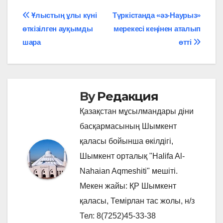
Навигация
Ұлыстың ұлы күні
Түркістанда «әз-Наурыз»
өткізілген ауқымды
мерекесі кеңінен аталып
по
шара
өтті
записям
By
Редакция
Қазақстан мұсылмандары діни
басқармасының Шымкент
қаласы бойынша өкілдігі,
Шымкент орталық "Halifa Al-
Nahaian Aqmeshiti" мешіті.
Мекен жайы: ҚР Шымкент
қаласы, Темірлан тас жолы, н/з
Тел: 8(7252)45-33-38