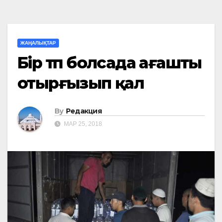
ЖАҢАЛЫҚТАР
Бір түп болсада ағашты
отырғызып қал
By
Редакция
МАР 25, 2018