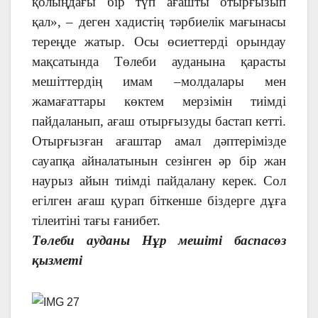
қолыңдағы бір түп ағашты отырғызып
қал», – деген хадистің тәрбиелік мағынасы
тереңде жатыр. Осы өсиеттерді орындау
мақсатында Төлеби ауданына қарасты
мешіттердің имам –молдалары мен
жамағаттары көктем мерзімін тиімді
пайдаланып, ағаш отырғызуды бастап кетті.
Отырғызған ағаштар амал дәптерімізде
сауапқа айналатынын сезінген әр бір жан
наурыз айын тиімді пайдалану керек. Сол
егілген ағаш қурап біткенше біздерге дұға
тілеитіні тағы ғанибет.
Төлеби ауданы Нұр мешіті баспасөз
қызметі