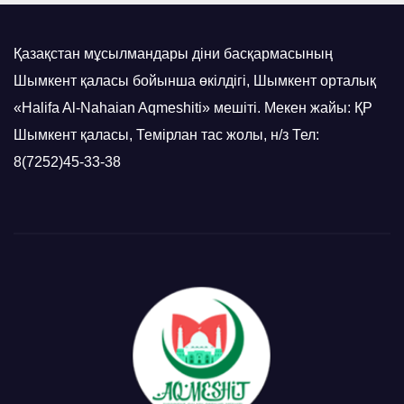
Қазақстан мұсылмандары діни басқармасының
Шымкент қаласы бойынша өкілдігі, Шымкент орталық
«Halifa Al-Nahaian Aqmeshiti» мешіті. Мекен жайы: ҚР
Шымкент қаласы, Темірлан тас жолы, н/з Тел:
8(7252)45-33-38