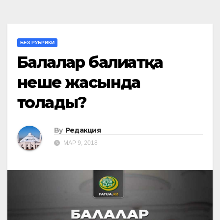
БЕЗ РУБРИКИ
Балалар балиғатқа
неше жасында
толады?
By
Редакция
МАР 9, 2018