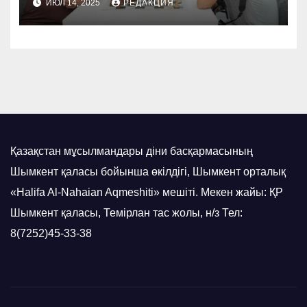
ИЮЛ 14, 2025
РЕДАКЦИЯ
ҰЙЫМДАСТЫРЫЛДЫ
(ФОТО)
Қазақстан мұсылмандары діни басқармасының
Шымкент қаласы бойынша өкілдігі, Шымкент орталық
«Halifa Al-Nahaian Aqmeshiti» мешіті. Мекен жайы: ҚР
Шымкент қаласы, Темірлан тас жолы, н/з Тел:
8(7252)45-33-38