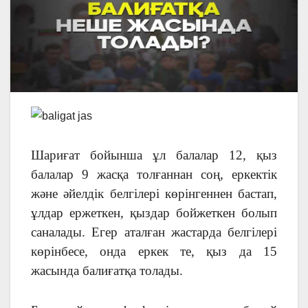
Шариғат бойынша ұл балалар 12, қыз
балалар 9 жасқа толғаннан соң, еркектік
және әйелдік белгілері көрінгеннен бастап,
ұлдар ержеткен, қыздар бойжеткен болып
саналады. Егер аталған жастарда белгілері
көрінбесе, онда еркек те, қыз да 15
жасында балиғатқа толады.