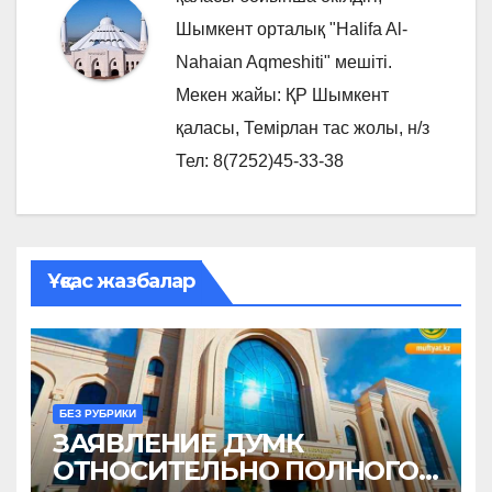
Шымкент орталық "Halifa Al-
Nahaian Aqmeshiti" мешіті.
Мекен жайы: ҚР Шымкент
қаласы, Темірлан тас жолы, н/з
Тел: 8(7252)45-33-38
Ұқсас жазбалар
БЕЗ РУБРИКИ
ЗАЯВЛЕНИЕ ДУМК
ОТНОСИТЕЛЬНО ПОЛНОГО