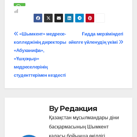
Навигация
«Шымкент» медресе-
Ғидда мерзіміндегі
колледжінің директоры
әйелге үйленудің үкімі
по
«Абуханифа»,
записям
«Үшқоңыр»
медреселерінің
студенттерімен кездесті
By
Редакция
Қазақстан мұсылмандары діни
басқармасының Шымкент
қаласы бойынша өкілдігі,