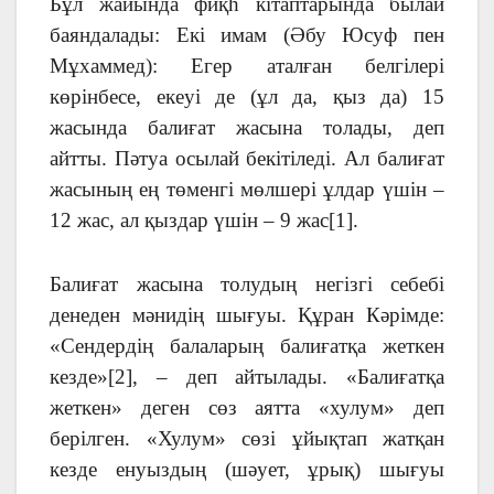
Бұл жайында фиқһ кітаптарында былай
баяндалады: Екі имам (Әбу Юсуф пен
Мұхаммед): Егер аталған белгілері
көрінбесе, екеуі де (ұл да, қыз да) 15
жасында балиғат жасына толады, деп
айтты. Пәтуа осылай бекітіледі. Ал балиғат
жасының ең төменгі мөлшері ұлдар үшін –
12 жас, ал қыздар үшін – 9 жас[1].
Балиғат жасына толудың негізгі себебі
денеден мәнидің шығуы. Құран Кәрімде:
«Сендердің балаларың балиғатқа жеткен
кезде»[2], – деп айтылады. «Балиғатқа
жеткен» деген сөз аятта «хулум» деп
берілген. «Хулум» сөзі ұйықтап жатқан
кезде енуыздың (шәует, ұрық) шығуы