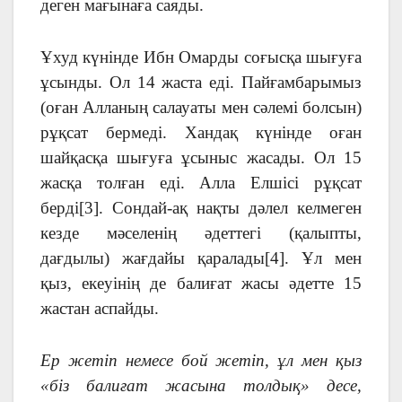
деген мағынаға саяды.
Ұхуд күнінде Ибн Омарды соғысқа шығуға
ұсынды. Ол 14 жаста еді. Пайғамбарымыз
(оған Алланың салауаты мен сәлемі болсын)
рұқсат бермеді. Хандақ күнінде оған
шайқасқа шығуға ұсыныс жасады. Ол 15
жасқа толған еді. Алла Елшісі рұқсат
берді[3]. Сондай-ақ нақты дәлел келмеген
кезде мәселенің әдеттегі (қалыпты,
дағдылы) жағдайы қаралады[4]. Ұл мен
қыз, екеуінің де балиғат жасы әдетте 15
жастан аспайды.
Ер жетіп немесе бой жетіп, ұл мен қыз
«біз балиғат жасына толдық» десе,