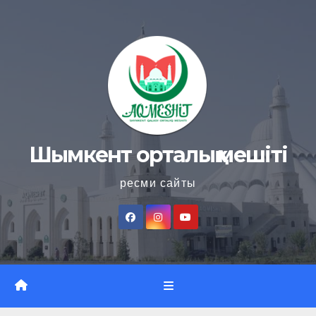
Skip
to
content
Шымкент орталық мешіті
ресми сайты