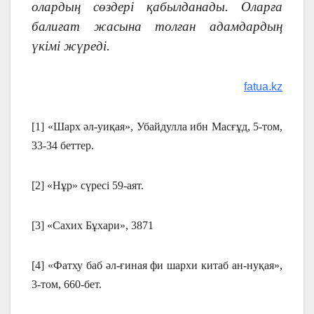
олардың сөздері қабылданады. Оларға
балиғат жасына толған адамдардың
үкімі жүреді.
fatua.kz
[1] «Шарх әл-уиқая», Убайдулла ибн Масғұд, 5-том,
33-34 беттер.
[2] «Нұр» сүресі 59-аят.
[3] «Сахих Бұхари», 3871
[4] «Фатху баб әл-ғиная фи шархи китаб ан-нуқая»,
3-том, 660-бет.