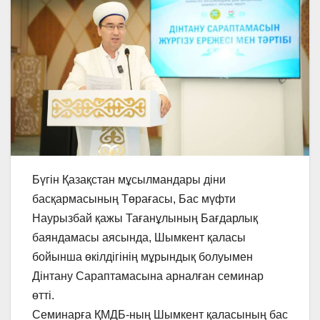
Бүгін Қазақстан мұсылмандары діни
басқармасының Төрағасы, Бас мүфти
Наурызбай қажы Тағанұлының Бағдарлық
баяндамасы аясында, Шымкент қаласы
бойынша өкілдігінің мұрындық болуымен
Дінтану Сараптамасына арналған семинар
өтті.
Семинарға ҚМДБ-ның Шымкент қаласының бас