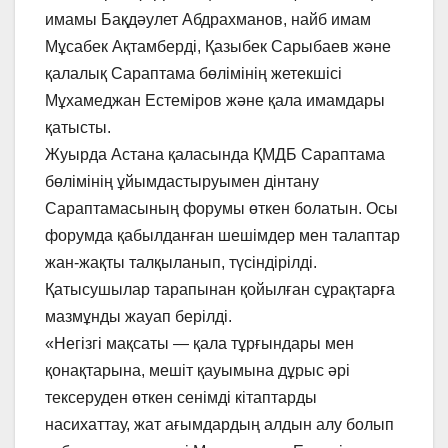
имамы Бақдәулет Абдрахманов, найб имам
Мұсабек Ақтамберді, Қазыбек Сарыбаев және
қалалық Сараптама бөлімінің жетекшісі
Мұхамеджан Естеміров және қала имамдары
қатысты.
Жуырда Астана қаласында ҚМДБ Сараптама
бөлімінің ұйымдастыруымен дінтану
Сараптамасының форумы өткен болатын. Осы
форумда қабылданған шешімдер мен талаптар
жан-жақты талқыланып, түсіндірілді.
Қатысушылар тарапынан қойылған сұрақтарға
мазмұнды жауап берілді.
«Негізгі мақсаты — қала тұрғындары мен
қонақтарына, мешіт қауымына дұрыс әрі
тексеруден өткен сенімді кітаптарды
насихаттау, жат ағымдардың алдын алу болып