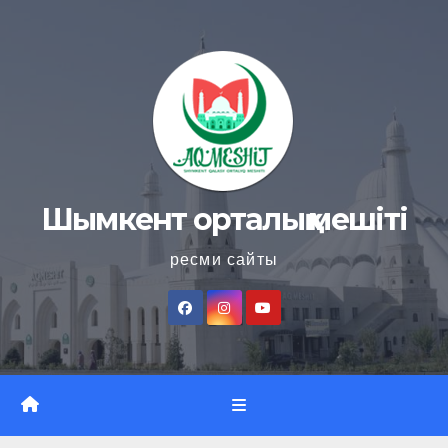
Skip
to
content
Шымкент орталық мешіті
ресми сайты