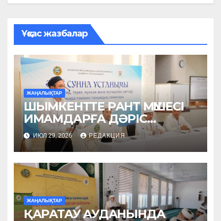
Ұқсас жазбалар
ЖАҢАЛЫҚТАР
ШЫМКЕНТТЕ РАНТ МҮШЕСІ
ИМАМДАРҒА ДӘРІС
ОҚЫДЫ
ИЮЛ 29, 2026
РЕДАКЦИЯ
ЖАҢАЛЫҚТАР
ҚАРАТАУ АУДАНЫНДА