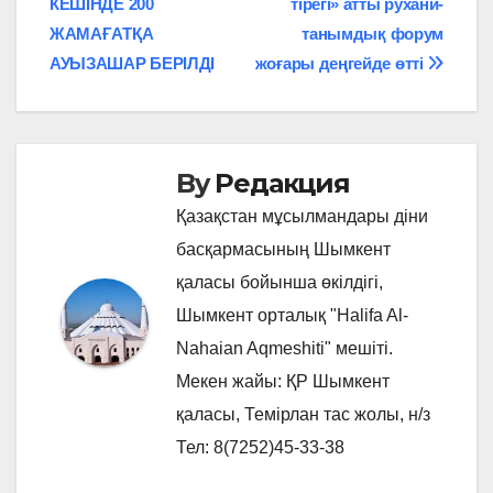
КЕШІНДЕ 200
тірегі» атты рухани-
по
ЖАМАҒАТҚА
танымдық форум
записям
АУЫЗАШАР БЕРІЛДІ
жоғары деңгейде өтті
By
Редакция
Қазақстан мұсылмандары діни
басқармасының Шымкент
қаласы бойынша өкілдігі,
Шымкент орталық "Halifa Al-
Nahaian Aqmeshiti" мешіті.
Мекен жайы: ҚР Шымкент
қаласы, Темірлан тас жолы, н/з
Тел: 8(7252)45-33-38