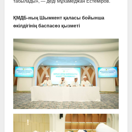
табылады», — деді Мұхамеджан Естеміров.
ҚМДБ-ның Шымкент қаласы бойынша
өкілдігінің баспасөз қызметі