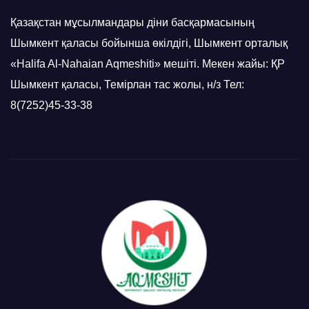
Қазақстан мұсылмандары діни басқармасының
Шымкент қаласы бойынша өкілдігі, Шымкент орталық
«Halifa Al-Nahaian Aqmeshiti» мешіті. Мекен жайы: ҚР
Шымкент қаласы, Темірлан тас жолы, н/з Тел:
8(7252)45-33-38