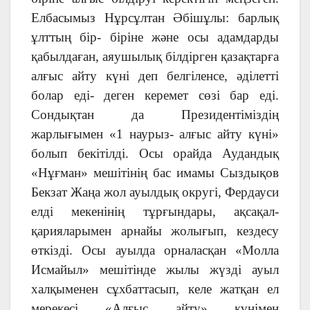
Елбасымыз Нұрсұлтан Әбішұлы: барлық
ұлттың бір- біріне және осы адамдарды
қабылдаған, аяушылық білдірген қазақтарға
алғыс айту күні деп белгіленсе, әділетті
болар еді- деген керемет сөзі бар еді.
Сондықтан да Президентіміздің
жарлығымен «1 наурыз- алғыс айту күні»
болып бекітілді. Осы орайда Аудандық
«Нұғман» мешітінің бас имамы Сыздықов
Бекзат Жаңа жол ауылдық округі, Фердауси
елді мекенінің тұрғындары, ақсақал-
қарияларымен арнайы жолығып, кездесу
өткізді. Осы ауылда орналасқан «Молла
Исмайыл» мешітінде жылы жүзді ауыл
халқыменен сұхбаттасып, келе жатқан ел
мерекесі «Алғыс айту» күнімен