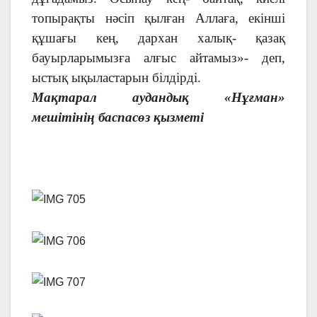
топырақты нәсіп қылған Аллаға, екінші
құшағы кең, дархан халық- қазақ
бауырларымызға алғыс айтамыз»- деп,
ыстық ықыластарын білдірді.
Мақтарал аудандық «Нұғман»
мешітінің баспасөз қызметі