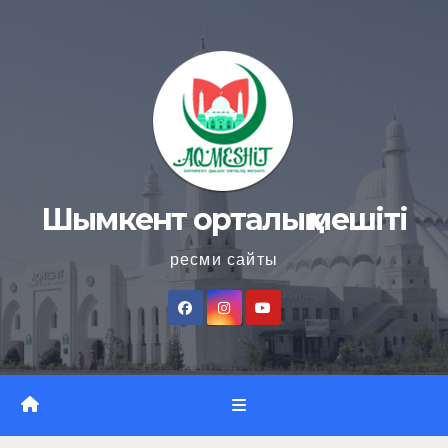
Skip
to
content
Шымкент орталық мешіті
ресми сайты