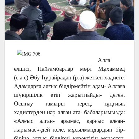
Алла
елшісі, Пайғамбарлар мөрі Мұхаммед
(с.а.с) Әбу Һурайрадан (р.а) жеткен хадисте:
Адамдарға алғыс білдірмейтін адам- Аллаға
шүкіршілік етіп жарытпайды- деген.
Осынау тамыры терең, тұңғиық
хадистерден нәр алған ата- бабаларымызда:
«Алғыс алған- арымас, қарғыс алған-
жарымас»-дей келе, мұсылмандардың бір-
біріне алғыс білдіруі керектігін меңзеген.