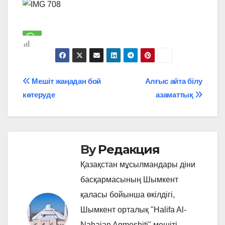
Навигация
Мешіт жаңадан бой
Алғыс айта білу
көтеруде
азаматтық
по
записям
By
Редакция
Қазақстан мұсылмандары діни
басқармасының Шымкент
қаласы бойынша өкілдігі,
Шымкент орталық "Halifa Al-
Nahaian Aqmeshiti" мешіті.