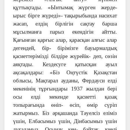
құттықтады. «Ынтымақ жүрген жерде-
ырыс бірге жүреді»- тақырыбында насихат
жасап, елдің бірлігін сақтау барша
мұсылманға парыз екендігін айтты.
Қағынған қарғыс алар, қарасқан алғыс алар
дегендей, бір- бірімізге бауырмалдық
қасиеттерімізді білдіре жүрейік- деп, сөзін
аяқтады. Кездесуге қатысқан ауыл
ақсақалдары: «Біз Оңтүстік Қазақстан
облысы, Мақтарал ауданы, Фердауси елді
мекенінің тұрғындары 1937 жылдан бері
осы елді мекенде қасиетті қазақ
топырағында өніп- өсіп, өмір сүріп
жатырмыз. Біз әрқашанда Тәуелсіз еліміз
үшін, Елбасымыз үшін, Дінбасымыз үшін
дұғадамыз. Осынау кең- байтақ, киелі