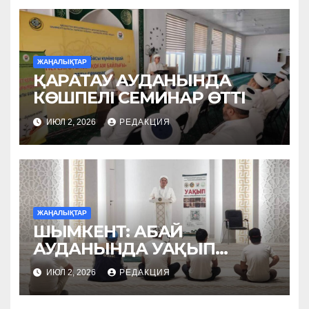
ЖАҢАЛЫҚТАР
ҚАРАТАУ АУДАНЫНДА
КӨШПЕЛІ СЕМИНАР ӨТТІ
ИЮЛ 2, 2026
РЕДАКЦИЯ
ЖАҢАЛЫҚТАР
ШЫМКЕНТ: АБАЙ
АУДАНЫНДА УАҚЫП
НАСИХАТТАЛДЫ
ИЮЛ 2, 2026
РЕДАКЦИЯ