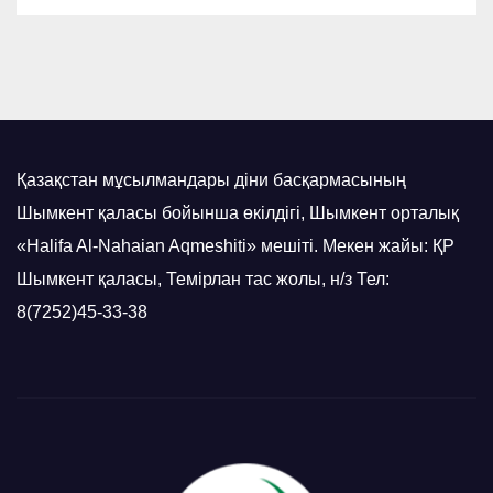
Қазақстан мұсылмандары діни басқармасының
Шымкент қаласы бойынша өкілдігі, Шымкент орталық
«Halifa Al-Nahaian Aqmeshiti» мешіті. Мекен жайы: ҚР
Шымкент қаласы, Темірлан тас жолы, н/з Тел:
8(7252)45-33-38