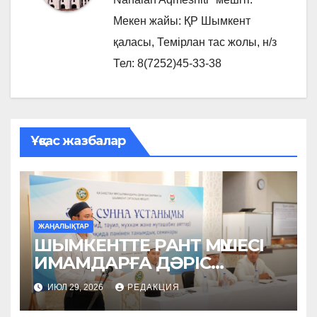
Мекен жайы: ҚР Шымкент
қаласы, Темірлан тас жолы, н/з
Тел: 8(7252)45-33-38
Ұқсас жазбалар
ЖАҢАЛЫҚТАР
ШЫМКЕНТТЕ РАНТ МҮШЕСІ
ИМАМДАРҒА ДӘРІС
ОҚЫДЫ
ИЮЛ 29, 2026
РЕДАКЦИЯ