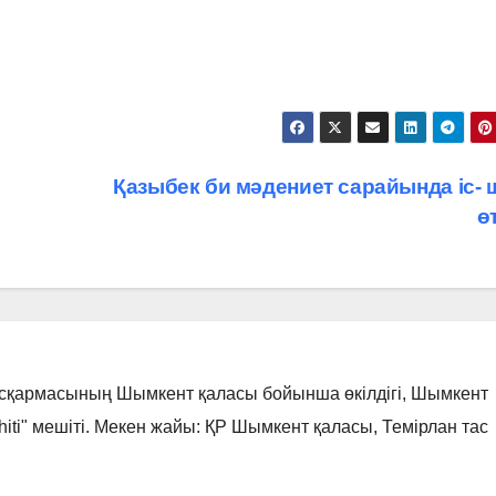
Қазыбек би мәдениет сарайында іс- 
ө
асқармасының Шымкент қаласы бойынша өкілдігі, Шымкент
hiti" мешіті. Мекен жайы: ҚР Шымкент қаласы, Темірлан тас