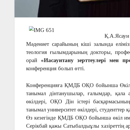
Қ.А.Ясау
Мәдениет сарайының кіші залында еліміз
теология ғылымдарының докторы, проф
орай
«Иасауитану зерттеулері мен п
конференция болып өтті.
Конференцияға ҚМДБ ОҚО бойынша Өкіл им
танымал дінтанушылар, ғалымдар, қала 
өкілдері, ОҚО Дін істері басқармасының
танымал университет өкілдері, студенттер қ
Өз кезегінде ҚМДБ ОҚО бойынша өкіл им
Серікбай қажы Сатыбалдыұлы хазіреттің 