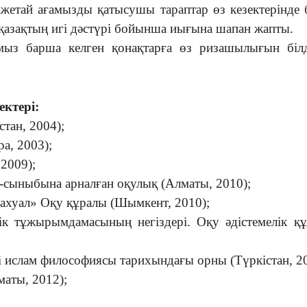
етай ағамызды қатысушы тараптар өз кезектерінде 
қазақтың игі дәстүрі бойынша иығына шапан жапты.
мыз барша келген қонақтарға өз ризашылығын білд
ктері:
тан, 2004);
а, 2003);
2009);
 9-сыныбына арналған оқулық (Алматы, 2010);
 ахуал» Оқу құралы (Шымкент, 2010);
тік тұжырымдамасының негіздері. Оқу әдістемелік қ
ислам философиясы тарихындағы орны (Түркістан, 20
маты, 2012);