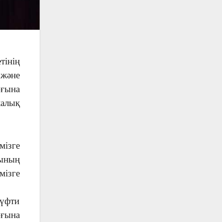
інің
 және
ғына
алық
мізге
сының
мізге
мүфти
ығына