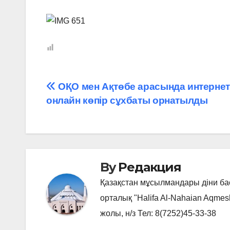
Навигация
ОҚО мен Ақтөбе арасында интернет
онлайн көпір сұхбаты орнатылды
по
записям
By
Редакция
Қазақстан мұсылмандары діни б
орталық "Halifa Al-Nahaian Aqmes
жолы, н/з Тел: 8(7252)45-33-38