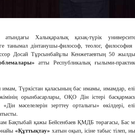
и атындағы Халықаралық қазақ-түрік университет
ге танымал дінтанушы-философ, теолог, философия
ессор Досай Тұрсынбайұлы Кенжетаевтың 50 жылды
роблемалары»
атты Республикалық ғылыми-практик
ам, Түркістан қаласының бас имамы, имамдар, елі
әкімінің орынбасарлары, ОҚО Дін істері басқарма
 «Дін мәселелерін зерттеу орталығы» өкілдері, елі
атысты.
ам Бақтыбай қажы Бейсенбаев ҚМДБ төрағасы, Бас 
арнайы
«Құттықтау»
хатын оқып, ісіне табыс тілеп, и