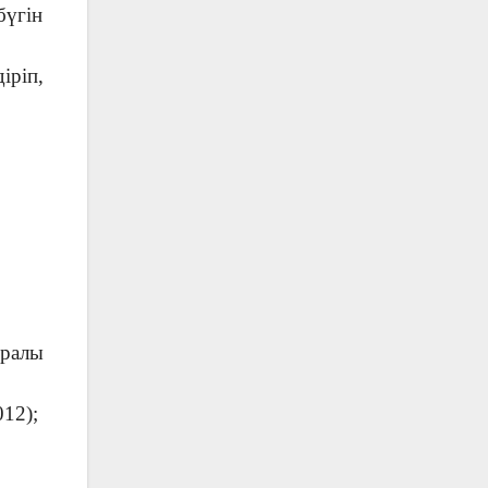
бүгін
іріп,
ұралы
12);