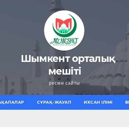
Шымкент орталық
мешіті
ресми сайты
АҚАЛАЛАР
СҰРАҚ-ЖАУАП
ИХСАН ІЛІМІ
В