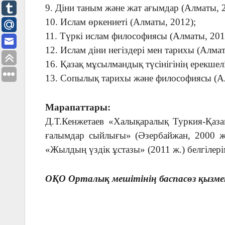
9. Діни таным және жат ағымдар (Алматы, 
10. Ислам өркениеті (Алматы, 2012);
11. Түркі ислам философиясы (Алматы, 201
12. Ислам діни негіздері мен тарихы (Алмат
16. Қазақ мұсылмандық түсінігінің ерекшелі
13. Сопылық тарихы және философиясы (Ал
Марапаттары:
Д.Т.Кенжетаев «Халықаралық Туркия-Қаза
ғалымдар сыйлығы» (Әзербайжан, 2000 ж.)
«Жылдың үздік ұстазы» (2011 ж.) белгілері
ОҚО Орталық мешітінің баспасөз қызме