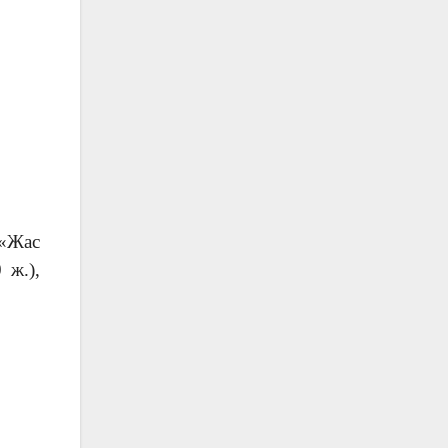
 «Жас
 ж.),