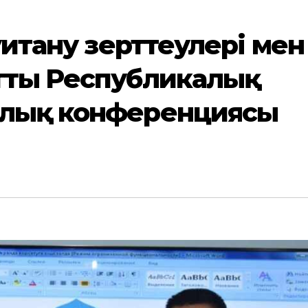
уитану зерттеулері мен
тты Республикалық
лық конференциясы