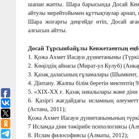
шапан жапты. Шара барысында Досай Кенж
айтулы мерейтойымен құттықтаулар арнап, 
Шара жоғарғы деңгейде өтіп, Досай аға
алғысын айтты.
Досай Тұрсынбайұлы Кенжетаевтың еңбе
1. Қожа Ахмет Иасауи дүниетанымы (Түркіс
2. Көңілдің айнасы (Мират-ул Кулуб) (Анкар
3. Қазақ даласының ғұламалары (Шымкент, 
4. Дінтану. Жалпы білім беретін мектептің
5. «XIX-XX ғ. Қазақ зияалылары және діни
6. Қазіргі жағдайдағы исламның әлеумет
(Астана, 2011);
Қожа Ахмет Иасауи дүниетанымының түркі 
7 Исламда діни тәжірибе психологиясы (Ал
8. Ислам философиясы (Алматы, 2012);