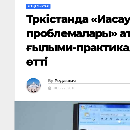
ЖАҢАЛЫҚТАР
Түркістанда «Иаса
проблемалары» а
ғылыми-практика
өтті
By
Редакция
ФЕВ 22, 2018