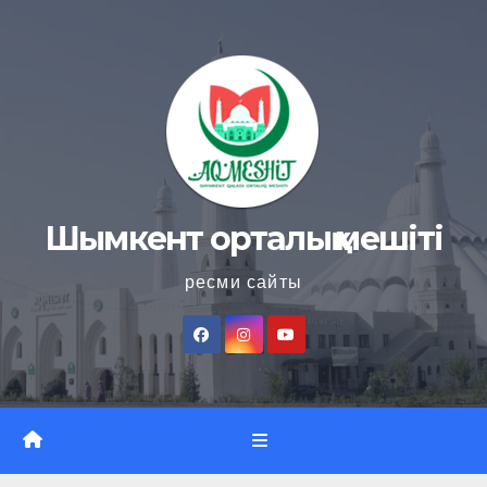
Skip
to
content
Шымкент орталық мешіті
ресми сайты