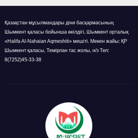
Қазақстан мұсылмандары діни басқармасының
Шымкент қаласы бойынша өкілдігі, Шымкент орталық
«Halifa Al-Nahaian Aqmeshiti» мешіті. Мекен жайы: ҚР
Шымкент қаласы, Темірлан тас жолы, н/з Тел:
8(7252)45-33-38