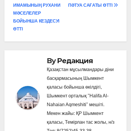
ИМАМЫНЫҢ РУХАНИ
ПӘТУА САҒАТЫ ӨТТІ
по
МӘСЕЛЕЛЕР
записям
БОЙЫНША КЕЗДЕСУІ
ӨТТІ
By
Редакция
Қазақстан мұсылмандары діни
басқармасының Шымкент
қаласы бойынша өкілдігі,
Шымкент орталық "Halifa Al-
Nahaian Aqmeshiti" мешіті.
Мекен жайы: ҚР Шымкент
қаласы, Темірлан тас жолы, н/з
Тел: 8(7252)45-33-38