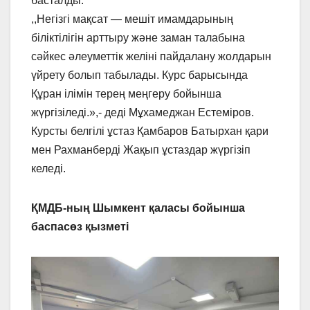
басталды.
,,Негізгі мақсат — мешіт имамдарының
біліктілігін арттыру және заман талабына
сәйкес әлеуметтік желіні пайдалану жолдарын
үйрету болып табылады. Курс барысында
Құран ілімін терең меңгеру бойынша
жүргізіледі.»,- деді Мұхамеджан Естеміров.
Курсты белгілі ұстаз Қамбаров Батырхан қари
мен Рахманберді Жақып ұстаздар жүргізіп
келеді.
ҚМДБ-ның Шымкент қаласы бойынша
баспасөз қызметі