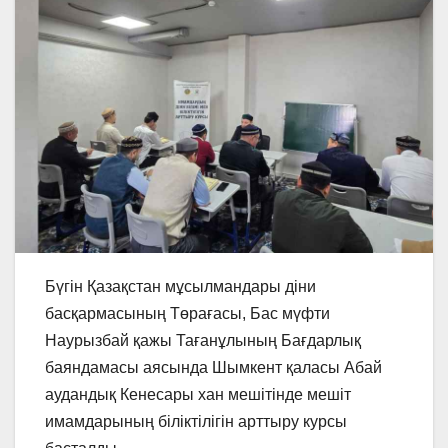
Бүгін Қазақстан мұсылмандары діни
басқармасының Төрағасы, Бас мүфти
Наурызбай қажы Тағанұлының Бағдарлық
баяндамасы аясында Шымкент қаласы Абай
аудандық Кенесары хан мешітінде мешіт
имамдарының біліктілігін арттыру курсы