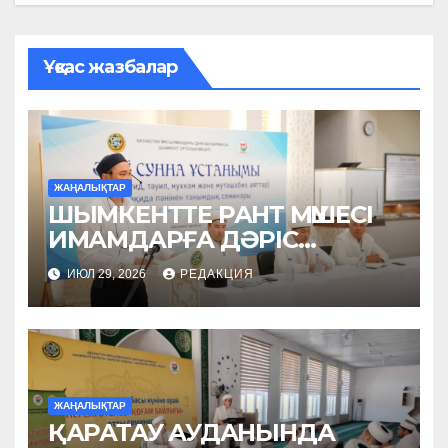
Ұқсас жазбалар
ЖАҢАЛЫҚТАР
ШЫМКЕНТТЕ РАНТ МҮШЕСІ
ИМАМДАРҒА ДӘРІС
ОҚЫДЫ
ИЮЛ 29, 2026
РЕДАКЦИЯ
ЖАҢАЛЫҚТАР
ҚАРАТАУ АУДАНЫНДА