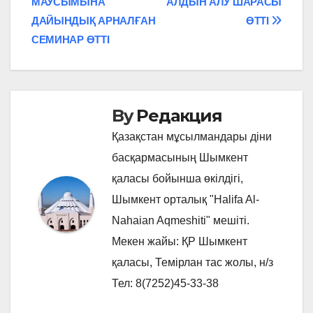
МАУСЫМЫНА
АЛДЫН АЛУ ШАРАСЫ
записям
ДАЙЫНДЫҚ АРНАЛҒАН
ӨТТІ
СЕМИНАР ӨТТІ
By
Редакция
Қазақстан мұсылмандары діни
басқармасының Шымкент
қаласы бойынша өкілдігі,
Шымкент орталық "Halifa Al-
Nahaian Aqmeshiti" мешіті.
Мекен жайы: ҚР Шымкент
қаласы, Темірлан тас жолы, н/з
Тел: 8(7252)45-33-38