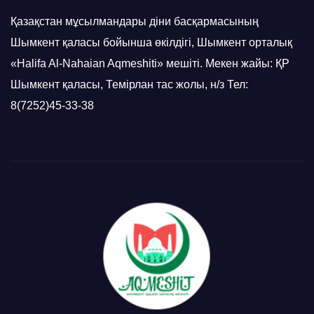
Қазақстан мұсылмандары діни басқармасының
Шымкент қаласы бойынша өкілдігі, Шымкент орталық
«Halifa Al-Nahaian Aqmeshiti» мешіті. Мекен жайы: ҚР
Шымкент қаласы, Темірлан тас жолы, н/з Тел:
8(7252)45-33-38