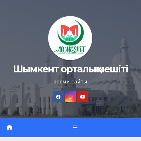
Skip
to
content
Шымкент орталық мешіті
ресми сайты