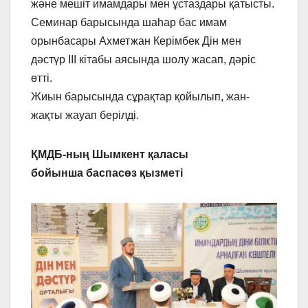
және мешіт имамдары мен ұстаздары қатысты.
Семинар барысында шаһар бас имам
орынбасары Ахметжан Керімбек Дін мен
дәстүр ІІІ кітабы аясында шолу жасап, дәріс
өтті.
Жиын барысында сұрақтар қойылып, жан-
жақты жауап берілді.
ҚМДБ-ның Шымкент қаласы
бойынша баспасөз қызметі