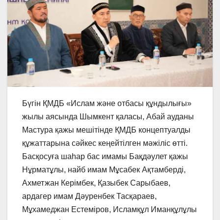
Бүгін ҚМДБ «Ислам және отбасы құндылығы»
жылы аясында Шымкент қаласы, Абай ауданы
Мастура қажы мешітінде ҚМДБ концептуалды
құжаттарына сәйкес кеңейтілген мәжіліс өтті.
Басқосуға шаһар бас имамы Бақдәулет қажы
Нұрматұлы, найб имам Мұсабек Ақтамберді,
Ахметжан Керімбек, Қазыбек Сарыбаев,
ардагер имам Дәуренбек Тасқараев,
Мұхамеджан Естеміров, Исламқұл Иманқұлұлы