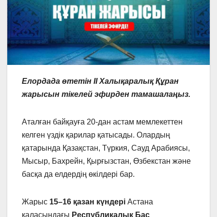
Елордада өтетін ІІ Халықаралық Құран
жарысын тікелей эфирден тамашалаңыз.
Аталған байқауға 20-дан астам мемлекеттен
келген үздік қарилар қатысады. Олардың
қатарында Қазақстан, Түркия, Сауд Арабиясы,
Мысыр, Бахрейн, Қырғызстан, Өзбекстан және
басқа да елдердің өкілдері бар.
Жарыс
15–16 қазан күндері
Астана
қаласындағы
Республикалық Бас