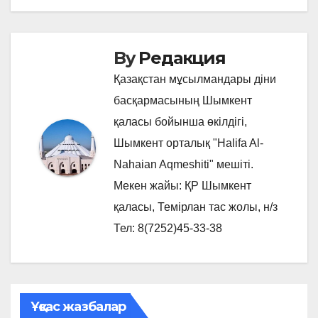
записям
By
Редакция
Қазақстан мұсылмандары діни
басқармасының Шымкент
қаласы бойынша өкілдігі,
Шымкент орталық "Halifa Al-
Nahaian Aqmeshiti" мешіті.
Мекен жайы: ҚР Шымкент
қаласы, Темірлан тас жолы, н/з
Тел: 8(7252)45-33-38
Ұқсас жазбалар