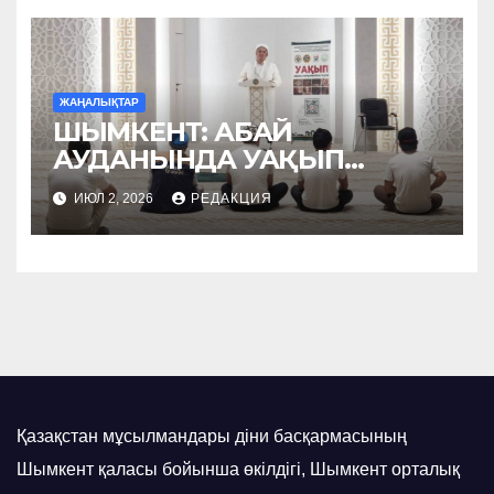
ЖАҢАЛЫҚТАР
ШЫМКЕНТ: АБАЙ
АУДАНЫНДА УАҚЫП
НАСИХАТТАЛДЫ
ИЮЛ 2, 2026
РЕДАКЦИЯ
Қазақстан мұсылмандары діни басқармасының
Шымкент қаласы бойынша өкілдігі, Шымкент орталық