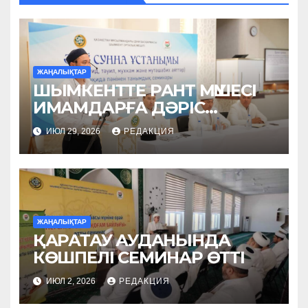
ЖАҢАЛЫҚТАР
ШЫМКЕНТТЕ РАНТ МҮШЕСІ
ИМАМДАРҒА ДӘРІС
ОҚЫДЫ
ИЮЛ 29, 2026
РЕДАКЦИЯ
ЖАҢАЛЫҚТАР
ҚАРАТАУ АУДАНЫНДА
КӨШПЕЛІ СЕМИНАР ӨТТІ
ИЮЛ 2, 2026
РЕДАКЦИЯ