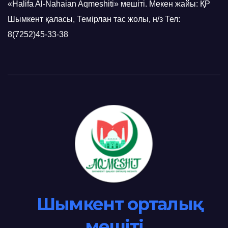
«Halifa Al-Nahaian Aqmeshiti» мешіті. Мекен жайы: ҚР
Шымкент қаласы, Темірлан тас жолы, н/з Тел:
8(7252)45-33-38
Шымкент орталық
мешіті