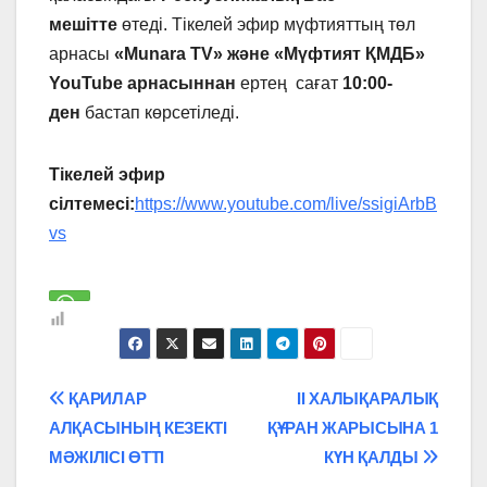
мешітте
өтеді. Тікелей эфир мүфтияттың төл
арнасы
«Munara TV» және «Мүфтият ҚМДБ»
YouTube арнасыннан
ертең сағат
10:00-
ден
бастап көрсетіледі.
Тікелей эфир
сілтемесі:
https://www.youtube.com/live/ssigiArbB
vs
Навигация
ҚАРИЛАР
ІІ ХАЛЫҚАРАЛЫҚ
АЛҚАСЫНЫҢ КЕЗЕКТІ
ҚҰРАН ЖАРЫСЫНА 1
по
МӘЖІЛІСІ ӨТТІ
КҮН ҚАЛДЫ