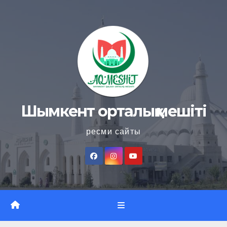
Skip
to
content
Шымкент орталық мешіті
ресми сайты