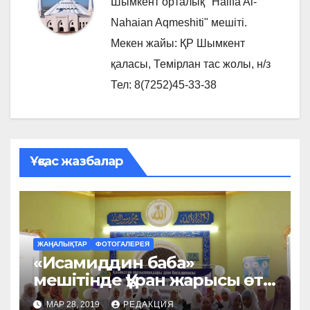
Шымкент орталық "Halifa Al-
Nahaian Aqmeshiti" мешіті.
Мекен жайы: ҚР Шымкент
қаласы, Темірлан тас жолы, н/з
Тел: 8(7252)45-33-38
Ұқсас жазбалар
ЖАҢАЛЫҚТАР
ФОТОГАЛЕРЕЯ
«Исамиддин баба»
мешітінде Құран жарысы өтті
(фото)
МАР 28, 2019
РЕДАКЦИЯ