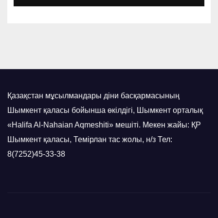
Қазақстан мұсылмандары діни басқармасының
Шымкент қаласы бойынша өкілдігі, Шымкент орталық
«Halifa Al-Nahaian Aqmeshiti» мешіті. Мекен жайы: ҚР
Шымкент қаласы, Темірлан тас жолы, н/з Тел:
8(7252)45-33-38