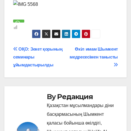
Навигация
ОҚО: Зекет қорының
Өкіл имам Шымкент
семинары
медресесімен танысты
по
ұйымдастырылды
записям
By
Редакция
Қазақстан мұсылмандары діни
басқармасының Шымкент
қаласы бойынша өкілдігі,