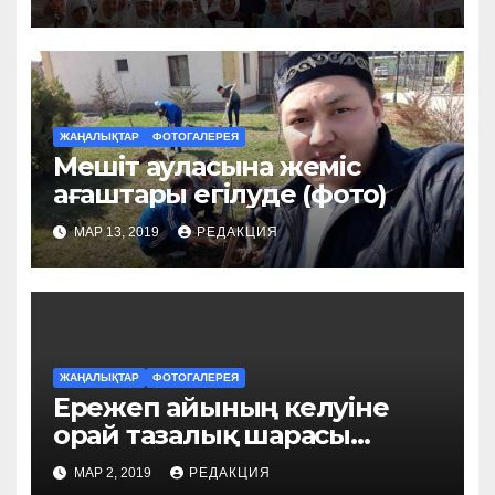
ЖАҢАЛЫҚТАР
ФОТОГАЛЕРЕЯ
Мешіт ауласына жеміс
ағаштары егілуде (фото)
МАР 13, 2019
РЕДАКЦИЯ
ЖАҢАЛЫҚТАР
ФОТОГАЛЕРЕЯ
Ережеп айының келуіне
орай тазалық шарасы
ұйымдастырылды (фото)
МАР 2, 2019
РЕДАКЦИЯ