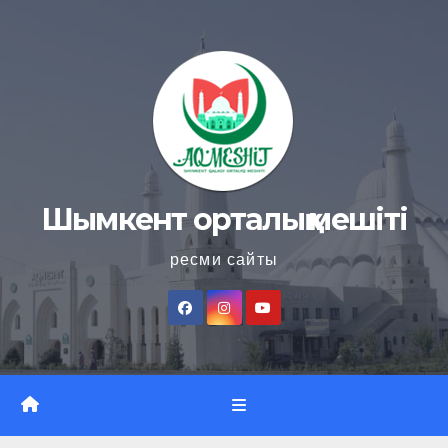
Skip
to
content
Шымкент орталық мешіті
ресми сайты