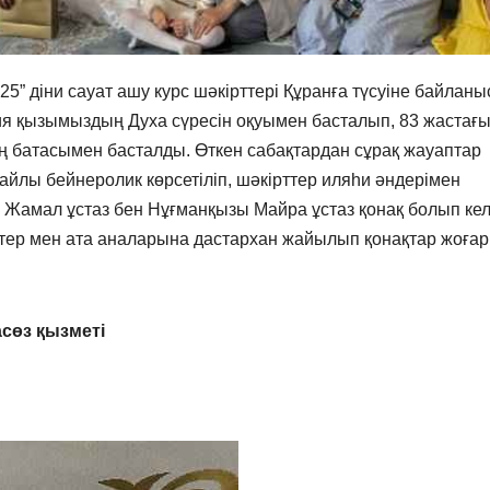
5” діни сауат ашу курс шәкірттері Құранға түсуіне байлан
фия қызымыздың Духа сүресін оқуымен басталып, 83 жастағ
 батасымен басталды. Өткен сабақтардан сұрақ жауаптар
йлы бейнеролик көрсетіліп, шәкірттер иляһи әндерімен
 Жамал ұстаз бен Нұғманқызы Майра ұстаз қонақ болып кел
ірттер мен ата аналарына дастархан жайылып қонақтар жоға
сөз қызметі