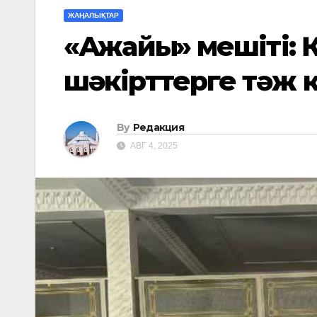
ЖАҢАЛЫҚТАР
«Ақжайық» мешіті:
шәкірттерге тәж к
By
Редакция
АВГ 4, 2025