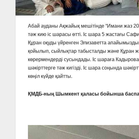
Абай ауданы Ақжайық мешітінде “Имани жаз 202
тәж кию іс шарасы өтті. Іс шара 5 жастағы Са
Құран оқуды үйренген Элизаветта апайымыздың
қойылып, сыйлықтар табысталды және Құран жа
көрермендерді сусындады. Іс шараға Кадырова
шәкірттерге тәж кигізді. Іс шара соңында шәк
көңіл күйде қайтты.
ҚМДБ-ның Шымкент қаласы бойынша баспа