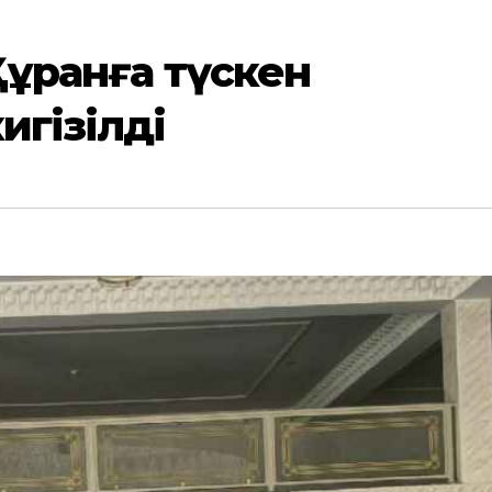
 Құранға түскен
игізілді