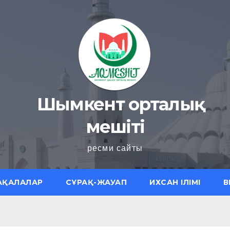
Шымкент орталық
мешіті
ресми сайты
АҚАЛАЛАР
СҰРАҚ-ЖАУАП
ИХСАН ІЛІМІ
В