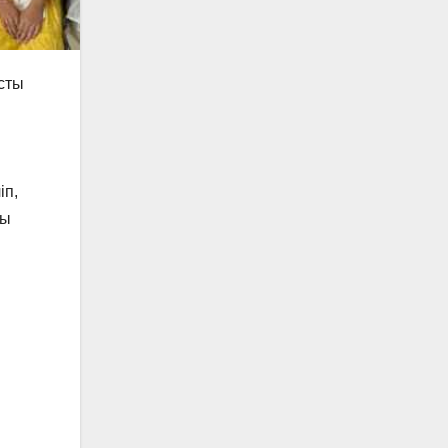
ысты
ы
іп,
ры