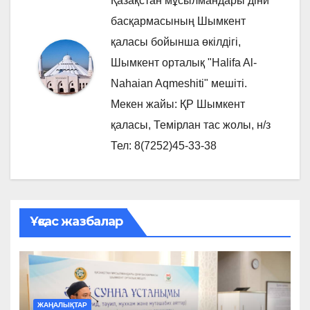
Қазақстан мұсылмандары діни
басқармасының Шымкент
қаласы бойынша өкілдігі,
Шымкент орталық "Halifa Al-
Nahaian Aqmeshiti" мешіті.
Мекен жайы: ҚР Шымкент
қаласы, Темірлан тас жолы, н/з
Тел: 8(7252)45-33-38
Ұқсас жазбалар
ЖАҢАЛЫҚТАР