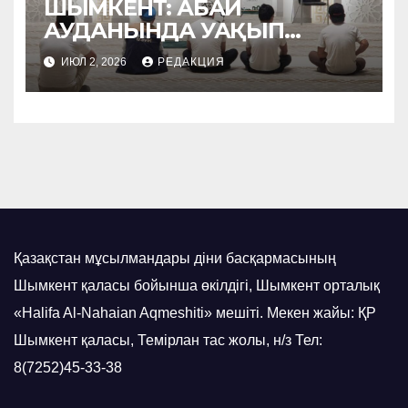
ШЫМКЕНТ: АБАЙ
АУДАНЫНДА УАҚЫП
НАСИХАТТАЛДЫ
ИЮЛ 2, 2026
РЕДАКЦИЯ
Қазақстан мұсылмандары діни басқармасының
Шымкент қаласы бойынша өкілдігі, Шымкент орталық
«Halifa Al-Nahaian Aqmeshiti» мешіті. Мекен жайы: ҚР
Шымкент қаласы, Темірлан тас жолы, н/з Тел:
8(7252)45-33-38