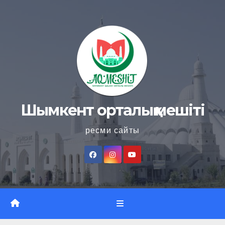
Skip
to
content
Шымкент орталық мешіті
ресми сайты