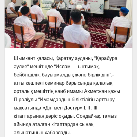
Шымкент қаласы, Қаратау ауданы, “Қарабура
әулие“ мешітінде “Ислам — ынтымақ,
бейбітшілік, бауырмалдық және бірлік діні”,-
атты көшпелі семинар барысында қалалық
орталық мешіттің наиб имамы Ахметжан қажы
Пірәліұлы “Имамдардың біліктілігін арттыру
мақсатында «Дін мен Дәстүр» І, ІІ , ІІІ
кітаптарынан дәріс оқыды. Сондай-ақ, тамыз
айында аталған кітаптардан сынақ
алынатынын хабарлады.