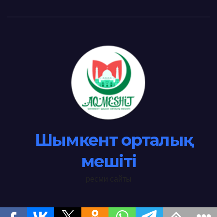
Шымкент орталық
мешіті
ресми сайты