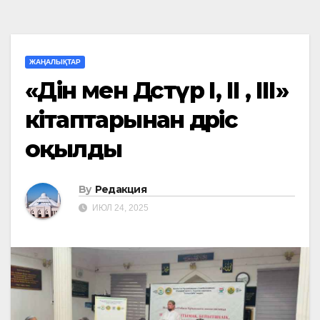
ЖАҢАЛЫҚТАР
«Дін мен Дәстүр І, ІІ , ІІІ»
кітаптарынан дәріс
оқылды
By
Редакция
ИЮЛ 24, 2025