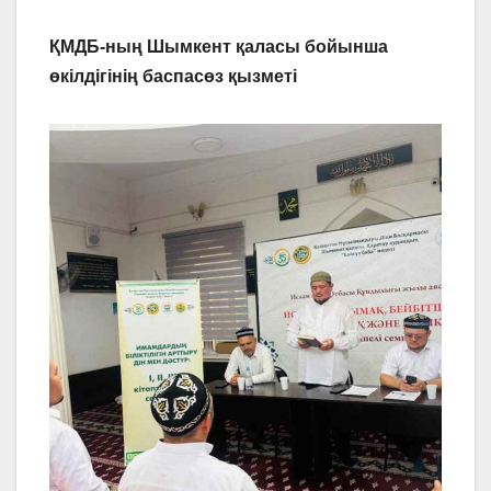
ҚМДБ-ның Шымкент қаласы бойынша
өкілдігінің баспасөз қызметі