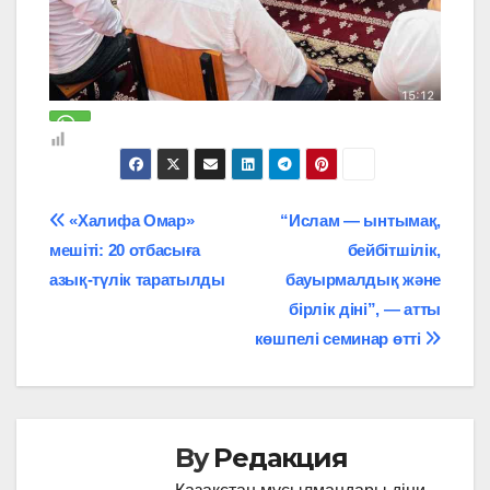
Навигация
«Халифа Омар»
“Ислам — ынтымақ,
мешіті: 20 отбасыға
бейбітшілік,
по
азық-түлік таратылды
бауырмалдық және
записям
бірлік діні”, — атты
көшпелі семинар өтті
By
Редакция