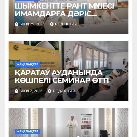
ШЫМКЕНТТЕ РАНТ МҮШЕСІ
ИМАМДАРҒА ДӘРІС
ОҚЫДЫ
ИЮЛ 29, 2026
РЕДАКЦИЯ
ЖАҢАЛЫҚТАР
ҚАРАТАУ АУДАНЫНДА
КӨШПЕЛІ СЕМИНАР ӨТТІ
ИЮЛ 2, 2026
РЕДАКЦИЯ
ЖАҢАЛЫҚТАР