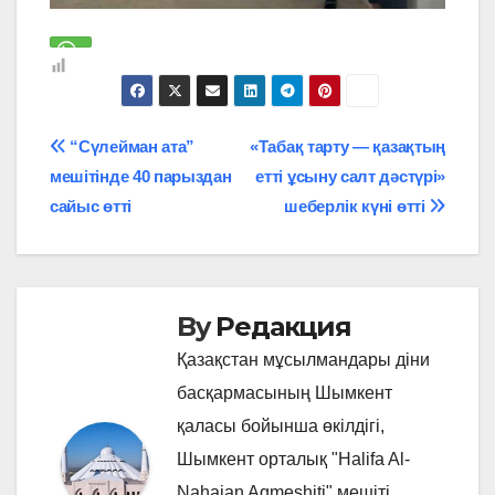
Навигация
“Сүлейман ата”
«Табақ тарту — қазақтың
мешітінде 40 парыздан
етті ұсыну салт дәстүрі»
по
сайыс өтті
шеберлік күні өтті
записям
By
Редакция
Қазақстан мұсылмандары діни
басқармасының Шымкент
қаласы бойынша өкілдігі,
Шымкент орталық "Halifa Al-
Nahaian Aqmeshiti" мешіті.