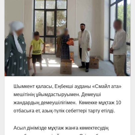
Шымкент қаласы, Еңбекші ауданы «Смайл ата»
мешітінің ұйымдастыруымен. Демеуші
жандардың демеушілігімен. Көмекке мұқтаж 10
отбасыға ет, азық-түлік себеттері тарту етілді.
Асыл дінімізде мұқтаж жанға көмектесудің