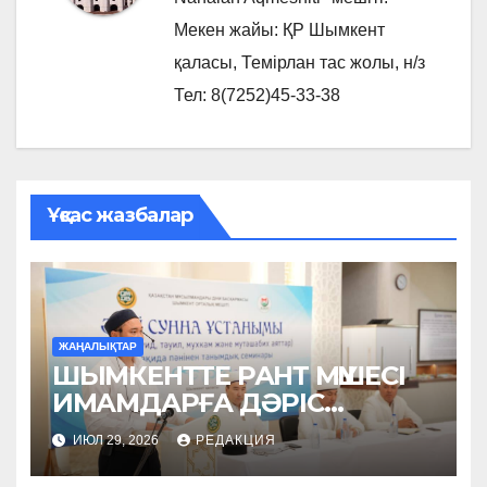
Мекен жайы: ҚР Шымкент
қаласы, Темірлан тас жолы, н/з
Тел: 8(7252)45-33-38
Ұқсас жазбалар
ЖАҢАЛЫҚТАР
ШЫМКЕНТТЕ РАНТ МҮШЕСІ
ИМАМДАРҒА ДӘРІС
ОҚЫДЫ
ИЮЛ 29, 2026
РЕДАКЦИЯ