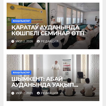
ЖАҢАЛЫҚТАР
ҚАРАТАУ АУДАНЫНДА
КӨШПЕЛІ СЕМИНАР ӨТТІ
ИЮЛ 2, 2026
РЕДАКЦИЯ
ЖАҢАЛЫҚТАР
ШЫМКЕНТ: АБАЙ
АУДАНЫНДА УАҚЫП
НАСИХАТТАЛДЫ
ИЮЛ 2, 2026
РЕДАКЦИЯ