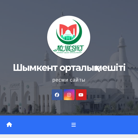
Skip
to
content
Шымкент орталық мешіті
ресми сайты