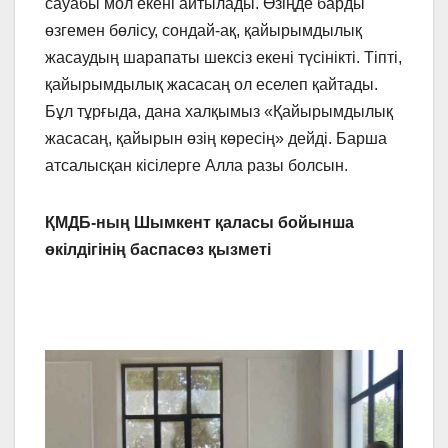
сауабы мол екені айтылады. Өзіңде барды
өзгемен бөлісу, сондай-ақ, қайырымдылық
жасаудың шарапаты шексіз екені түсінікті. Тіпті,
қайырымдылық жасасаң ол еселеп қайтады.
Бұл тұрғыда, дана халқымыз «Қайырымдылық
жасасаң, қайырын өзің көресің» дейді. Барша
атсалысқан кісілерге Алла разы болсын.
ҚМДБ-ның Шымкент қаласы бойынша
өкілдігінің баспасөз қызметі