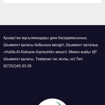
Қазақстан мұсылмандары діни басқармасының
Шымкент қаласы бойынша өкілдігі, Шымкент орталық
«Halifa Al-Nahaian Aqmeshiti» мешіті. Мекен жайы: ҚР
Шымкент қаласы, Темірлан тас жолы, н/з Тел:
8(7252)45-33-38