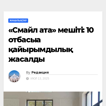
ЖАҢАЛЫҚТАР
«Смайл ата» мешіті: 10
отбасыға
қайырымдылық
жасалды
By
Редакция
ИЮЛ 13, 2025