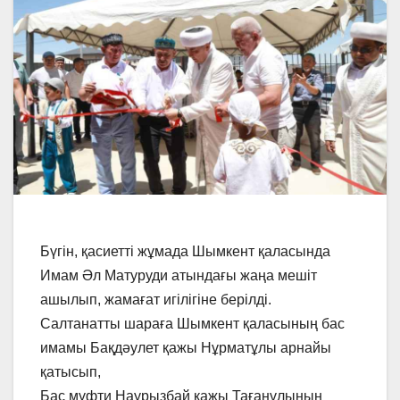
Бүгін, қасиетті жұмада Шымкент қаласында
Имам Әл Матуруди атындағы жаңа мешіт
ашылып, жамағат игілігіне берілді.
Салтанатты шараға Шымкент қаласының бас
имамы Бақдәулет қажы Нұрматұлы арнайы
қатысып,
Бас мүфти Наурызбай қажы Тағанұлының