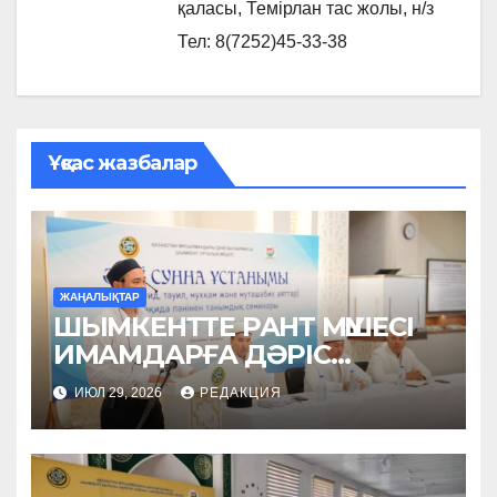
қаласы, Темірлан тас жолы, н/з
Тел: 8(7252)45-33-38
Ұқсас жазбалар
ЖАҢАЛЫҚТАР
ШЫМКЕНТТЕ РАНТ МҮШЕСІ
ИМАМДАРҒА ДӘРІС
ОҚЫДЫ
ИЮЛ 29, 2026
РЕДАКЦИЯ