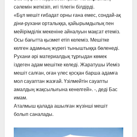
сәлемін жеткізіп, игі тілегін білдірді.
«Бұл мешіт ғибадат орны ғана емес, сондай-ақ
діни-рухани орталыққа, қайырымдылық пен
мейірімділік мекеніне айналуын мақсат етеміз.
Осы бағытта қызмет етіп келеміз. Мешітке
келген адамның жүрегі тыныштыққа бөленеді.
Рухани әрі материалдық тұрғыдан көмек
іздеген адам мешітке келеді. Жаратушы Иеміз
мешіт салған, оған үлес қосқан барша адамға
мол сауаптан жазғай. Үзілмейтін сауапты
амалдың жақсылығына кенелгей». -, деді Бас
имам.
Аталмыш қалада ашылған жүзінші мешіт
болып саналады.