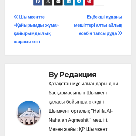
Навигация
Шымкентте
Еңбекші ауданы
«Қайырымды жұма»
мешіттері алты айлық
по
қайырымдылық
есебін тапсыруда
записям
шарасы өтті
By
Редакция
Қазақстан мұсылмандары діни
басқармасының Шымкент
қаласы бойынша өкілдігі,
Шымкент орталық "Halifa Al-
Nahaian Aqmeshiti" мешіті.
Мекен жайы: ҚР Шымкент