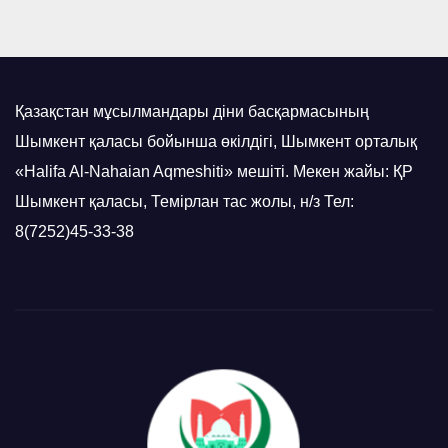
Қазақстан мұсылмандары діни басқармасының
Шымкент қаласы бойынша өкілдігі, Шымкент орталық
«Halifa Al-Nahaian Aqmeshiti» мешіті. Мекен жайы: ҚР
Шымкент қаласы, Темірлан тас жолы, н/з Тел:
8(7252)45-33-38