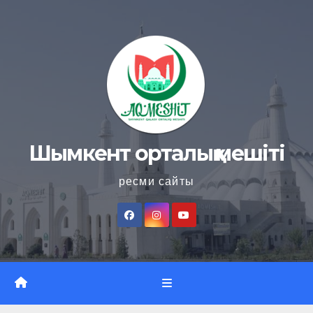
Skip
to
content
Шымкент орталық мешіті
ресми сайты