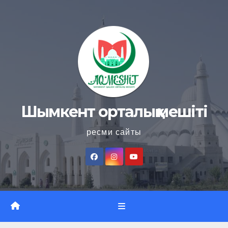
Skip
to
content
Шымкент орталық мешіті
ресми сайты