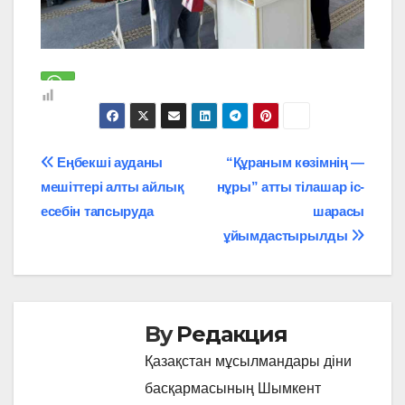
Навигация
Еңбекші ауданы
“Құраным көзімнің —
мешіттері алты айлық
нұры” атты тілашар іс-
по
есебін тапсыруда
шарасы
записям
ұйымдастырылды
By
Редакция
Қазақстан мұсылмандары діни
басқармасының Шымкент