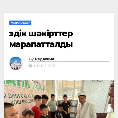
ЖАҢАЛЫҚТАР
Үздік шәкірттер
марапатталды
By
Редакция
ИЮН 24, 2025