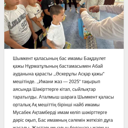
Шымкент қаласының бас имамы Бақдаулет
қажы Нұрматұлының бастамасымен Абай
ауданына қарасты ,,Әскерұлы Асқар қажы“
мешітінде. ,,Имани жаз — 2025“ тақырып
аясында Шәкірттерге кітап, сыйлықтар
таратылды. Аталмыш шараға Шымкент қаласы
орталық Ақ мешіттің бірінші найб имамы
Мусабек Ақтамберді имам келіп шәкірттерге
дәріс оқып, Бас имамның сәлемін жеткізіп дұға
жасады. Жастарымыздың болашағы жарқын