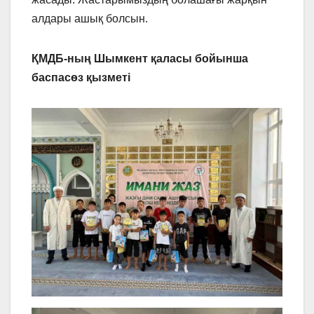
алдары ашық болсын.
ҚМДБ-ның Шымкент қаласы бойынша
баспасөз қызметі