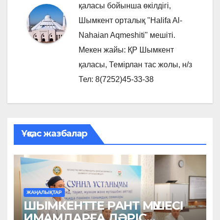
қаласы бойынша өкілдігі,
Шымкент орталық "Halifa Al-
Nahaian Aqmeshiti" мешіті.
Мекен жайы: ҚР Шымкент
қаласы, Темірлан тас жолы, н/з
Тел: 8(7252)45-33-38
Ұқсас жазбалар
ЖАҢАЛЫҚТАР
ШЫМКЕНТТЕ РАНТ МҮШЕСІ
ИМАМДАРҒА ДӘРІС