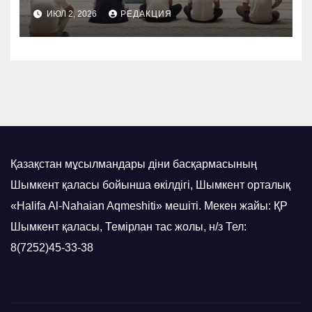
НАСИХАТТАЛДЫ
ИЮЛ 2, 2026
РЕДАКЦИЯ
Қазақстан мұсылмандары діни басқармасының
Шымкент қаласы бойынша өкілдігі, Шымкент орталық
«Halifa Al-Nahaian Aqmeshiti» мешіті. Мекен жайы: ҚР
Шымкент қаласы, Темірлан тас жолы, н/з Тел:
8(7252)45-33-38