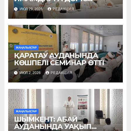
ОҚЫДЫ
ИЮЛ 29, 2026
РЕДАКЦИЯ
ЖАҢАЛЫҚТАР
ҚАРАТАУ АУДАНЫНДА
КӨШПЕЛІ СЕМИНАР ӨТТІ
ИЮЛ 2, 2026
РЕДАКЦИЯ
ЖАҢАЛЫҚТАР
ШЫМКЕНТ: АБАЙ
АУДАНЫНДА УАҚЫП