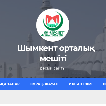
Шымкент орталық
мешіті
ресми сайты
АҚАЛАЛАР
СҰРАҚ-ЖАУАП
ИХСАН ІЛІМІ
В