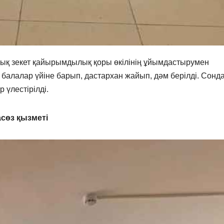
ық зекет қайырымдылық қоры өкілінің ұйымдастырумен
алалар үйіне барып, дастархан жайып, дәм берілді. Сонда
 үлестірілді.
сөз қызметі