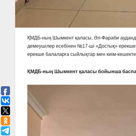
ҚМДБ-ның Шымкент қаласы, Әл-Фараби ауданд
демеушілер есебінен №17-ші «Достық» ерекше б
ерекше балаларға сыйлықтар мен киім-кешектер
ҚМДБ-ның Шымкент
қаласы бойынша баспа