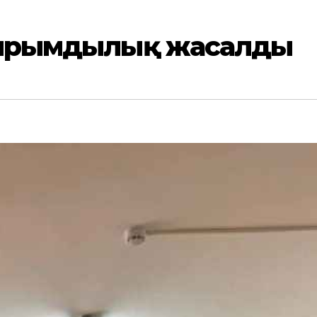
айырымдылық жасалды