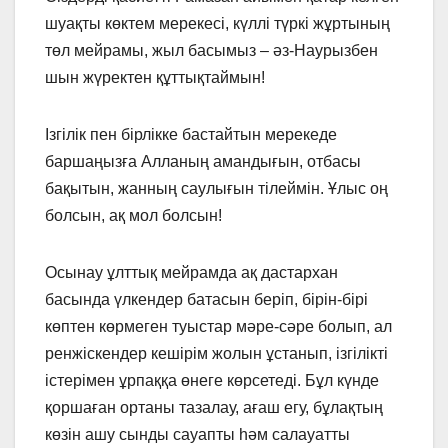
шуақты көктем мерекесі, күллі түркі жұртының
төл мейрамы, жыл басымыз – әз-Наурызбен
шын жүректен құттықтаймын!
Ізгілік пен бірлікке бастайтын мерекеде
баршаңызға Алланың амандығын, отбасы
бақытын, жанның саулығын тілеймін. Ұлыс оң
болсын, ақ мол болсын!
Осынау ұлттық мейрамда ақ дастархан
басында үлкендер батасын беріп, бірін-бірі
көптен көрмеген туыстар мәре-сәре болып, ал
ренжіскендер кешірім жолын ұстанып, ізгілікті
істерімен ұрпаққа өнеге көрсетеді. Бұл күнде
қоршаған ортаны тазалау, ағаш егу, бұлақтың
көзін ашу сынды сауапты һәм салауатты