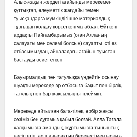
Алыс-жақын жердегі ағайынды мерекемен
құттықтап, әлеуметтік жағдайы төмен
туысқандарға мүмкіндігінше материалдық
тұрғыдан қолдау көрсеткеніміз абзал. Өйткені
ардақты Пайғамбарымыз (оған Алланың
салауаты мен сәлемі болсын) сауапты істі өз
отбасымыздан, айналадағы ағайын-туыстан
бастауды өсиет еткен.
Бауырмалдық пен татулыққа үндейтін осынау
шуақты мерекеде әр отбасыға бақыт пен бірлік,
татулық пен бар жақсылықты тілеймін.
Мерекеде айтылған бата-тілек, әрбір жақсы
сөзіміз бен дұғамыз қабыл болғай. Алла Тағала
халқымызға амандық, жұртымызға тыныштық
нәсіп етіп, әр шаңырақтың берекесі мен ырзық-