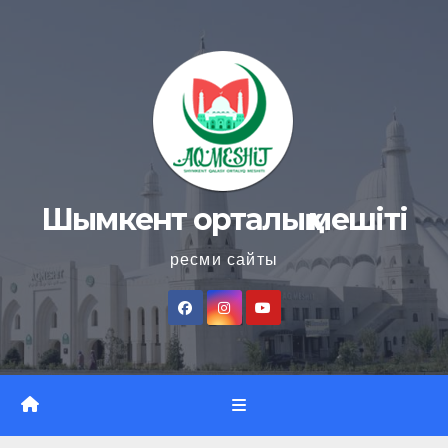
Skip
to
content
Шымкент орталық мешіті
ресми сайты