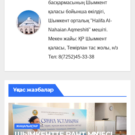
басқармасының Шымкент
қаласы бойынша өкілдігі,
Шымкент орталық "Halifa Al-
Nahaian Aqmeshiti" мешіті.
Мекен жайы: ҚР Шымкент
қаласы, Темірлан тас жолы, н/з
Тел: 8(7252)45-33-38
Ұқсас жазбалар
ЖАҢАЛЫҚТАР
ШЫМКЕНТТЕ РАНТ МҮШЕСІ