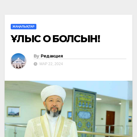
ЖАҢАЛЫҚТАР
ҰЛЫС ОҢ БОЛСЫН!
By
Редакция
МАР 22, 2024