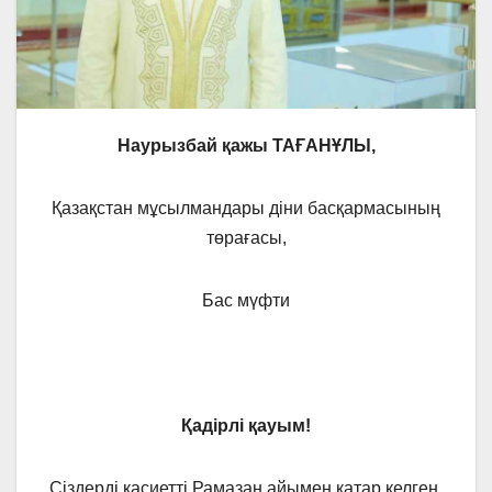
Наурызбай қажы ТАҒАНҰЛЫ,
Қазақстан мұсылмандары діни басқармасының
төрағасы,
Бас мүфти
Қадірлі қауым!
Сіздерді қасиетті Рамазан айымен қатар келген