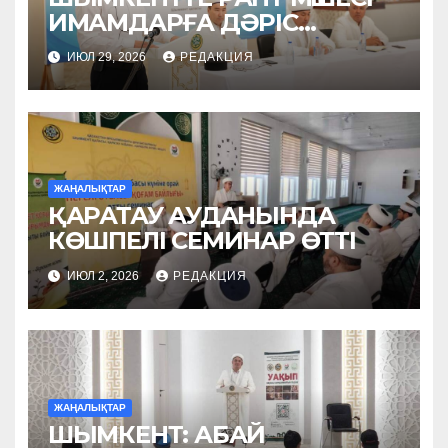
ИМАМДАРҒА ДӘРІС
ОҚЫДЫ
ИЮЛ 29, 2026
РЕДАКЦИЯ
ЖАҢАЛЫҚТАР
ҚАРАТАУ АУДАНЫНДА
КӨШПЕЛІ СЕМИНАР ӨТТІ
ИЮЛ 2, 2026
РЕДАКЦИЯ
ЖАҢАЛЫҚТАР
ШЫМКЕНТ: АБАЙ