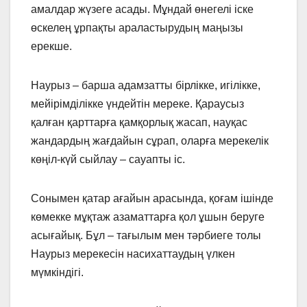
амалдар жүзеге асады. Мұндай өнегелі іске
өскелең ұрпақты араластырудың маңызы
ерекше.
Наурыз – барша адамзатты бірлікке, игілікке,
мейірімділікке үндейтін мереке. Қараусыз
қалған қарттарға қамқорлық жасап, науқас
жандардың жағдайын сұрап, оларға мерекелік
көңіл-күй сыйлау – сауапты іс.
Сонымен қатар ағайын арасында, қоғам ішінде
көмекке мұқтаж азаматтарға қол ұшын беруге
асығайық. Бұл – тағылым мен тәрбиеге толы
Наурыз мерекесін насихаттаудың үлкен
мүмкіндігі.