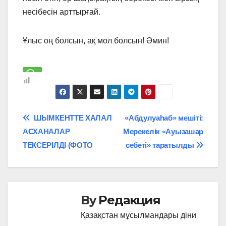
несібесін арттырғай.
Ұлыс оң болсын, ақ мол болсын! Әмин!
Навигация
ШЫМКЕНТТЕ ХАЛАЛ
«Абдулуаһаб» мешіті:
АСХАНАЛАР
Мерекелік «Ауызашар
по
ТЕКСЕРІЛДІ (ФОТО
себеті» таратылды
записям
By
Редакция
Қазақстан мұсылмандары діни