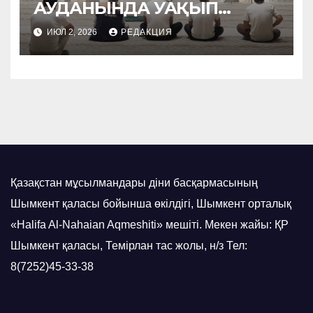
АУДАНЫНДА УАҚЫП
НАСИХАТТАЛДЫ
ИЮЛ 2, 2026
РЕДАКЦИЯ
Қазақстан мұсылмандары діни басқармасының
Шымкент қаласы бойынша өкілдігі, Шымкент орталық
«Halifa Al-Nahaian Aqmeshiti» мешіті. Мекен жайы: ҚР
Шымкент қаласы, Темірлан тас жолы, н/з Тел:
8(7252)45-33-38