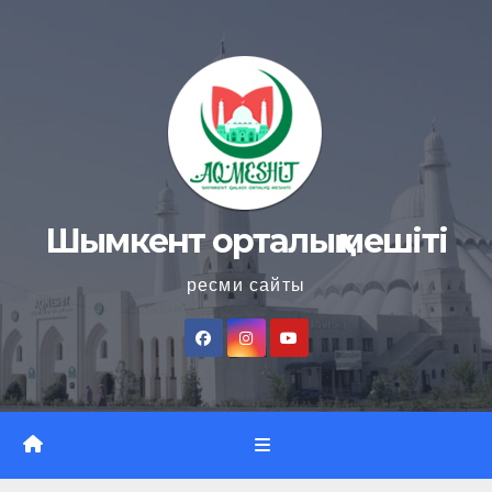
Skip
to
content
Шымкент орталық мешіті
ресми сайты