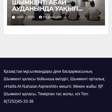
ШЫМКЕНТ: АБАЙ
АУДАНЫНДА УАҚЫП
НАСИХАТТАЛДЫ
ИЮЛ 2, 2026
РЕДАКЦИЯ
Қазақстан мұсылмандары діни басқармасының
Шымкент қаласы бойынша өкілдігі, Шымкент орталық
«Halifa Al-Nahaian Aqmeshiti» мешіті. Мекен жайы: ҚР
Шымкент қаласы, Темірлан тас жолы, н/з Тел:
8(7252)45-33-38