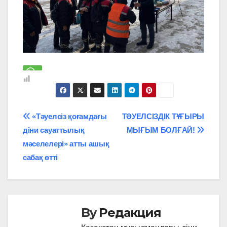
Навигация
«Тәуелсіз қоғамдағы
ТӘУЕЛСІЗДІК ТҰҒЫРЫ
діни сауаттылық
МЫҒЫМ БОЛҒАЙ!
по
мәселелері» атты ашық
записям
сабақ өтті
By
Редакция