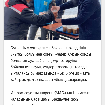
Бүгін Шымкент қаласы бойынша өкілдігінің
ұйытқы болуымен соңғы күндері бұрын соңды
болмаған ауа-райының күрт өзгеруіне
бойланысты суық күндері тазалықшыларды
ынталандыру мақсатында «Біз біргеміз» атты
қайырымдылық шарасы ұйымдастырылды.
Игі һәм сауапты шараға ҚМДБ-ның Шымкент
қаласының бас имамы Бақдаулет қажы