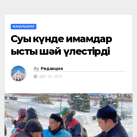
ЖАҢАЛЫҚТАР
Суық күнде имамдар
ыстық шәй үлестірді
By
Редакция
ДЕК 16, 2023