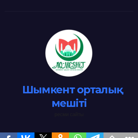
Шымкент орталық
мешіті
ресми сайты