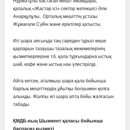
Нұрматұлы бастаған мешіт имамдары,
қалалық «Жастар ісі» сектор жетекшісі Әли
Анарқұлұлы, Орталық мешіттің ұстазы
Жұмағали Сүйін және еріктілер қатысты.
Игі шара аясында таң сәреден тұрып көше
қарларын тазаушы тазалық мекемелерінің
қызметкерлеріне т.б. қала тұрғындарна ыстық
шәй, кофе және ыстық нан үлестірілді.
Айта кетсек, аталмыш шара қала бойынша
барлық мешіттердің ұйытқы болуымен қолға
алынды. Жалпы игі шара апта бойы жалғасын
табады.
ҚМДБ-ның Шымкент қаласы
бойынша
баспасөз қызметі