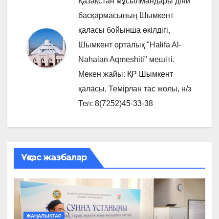
Қазақстан мұсылмандары діни
басқармасының Шымкент
қаласы бойынша өкілдігі,
Шымкент орталық "Halifa Al-
Nahaian Aqmeshiti" мешіті.
Мекен жайы: ҚР Шымкент
қаласы, Темірлан тас жолы, н/з
Тел: 8(7252)45-33-38
Ұқсас жазбалар
ЖАҢАЛЫҚТАР