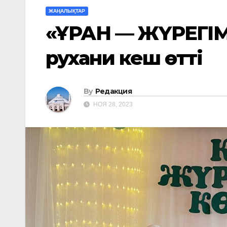
ЖАҢАЛЫҚТАР
«ҚҰРАН — ЖҮРЕГІ
рухани кеш өтті
By
Редакция
НОЯ 28, 2023