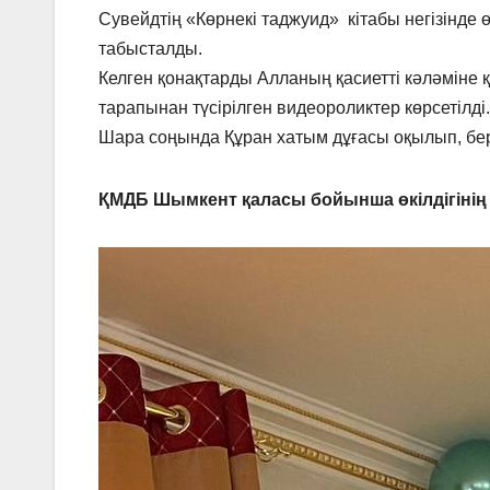
Сувейдтің «Көрнекі таджуид» кітабы негізінде 
табысталды.
Келген қонақтарды Алланың қасиетті кәләміне 
тарапынан түсірілген видеороликтер көрсетілді.
Шара соңында Құран хатым дұғасы оқылып, бе
ҚМДБ Шымкент қаласы бойынша өкілдігінің 