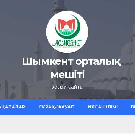
Шымкент орталық
мешіті
ресми сайты
АҚАЛАЛАР
СҰРАҚ-ЖАУАП
ИХСАН ІЛІМІ
В