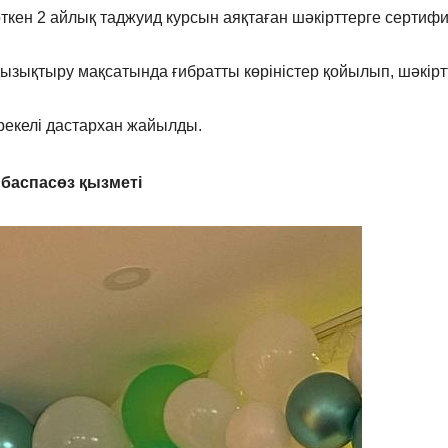
өткен 2 айлық таджуид курсын аяқтаған шәкірттерге сертиф
қызықтыру мақсатында ғибратты көріністер қойылып, шәкірт
рекелі дастархан жайылды.
баспасөз қызметі