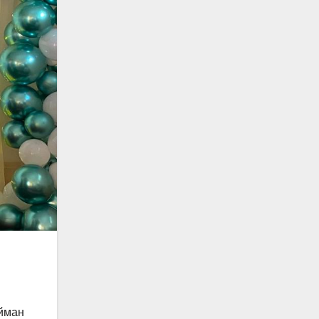
Айман