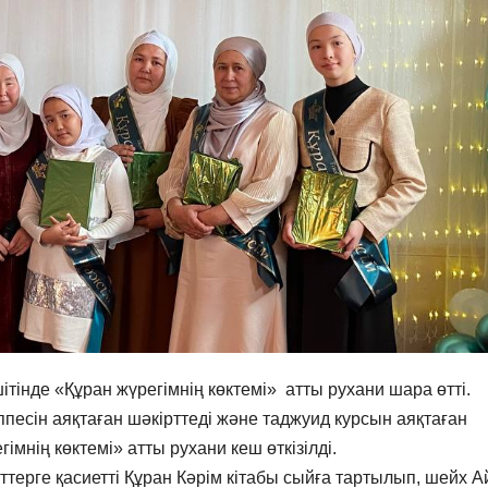
інде «Құран жүрегімнің көктемі» атты рухани шара өтті.
ппесін аяқтаған шәкірттеді және таджуид курсын аяқтаған
мнің көктемі» атты рухани кеш өткізілді.
ттерге қасиетті Құран Кәрім кітабы сыйға тартылып, шейх 