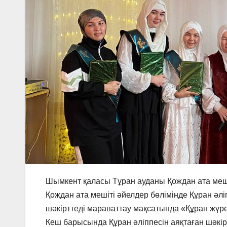
Шымкент қаласы Тұран ауданы Қождан ата мешіт
Қождан ата мешіті әйелдер бөлімінде Құран әлі
шәкірттеді марапаттау мақсатында «Құран жүрегі
Кеш барысында Құран әліппесін аяқтаған шәкір