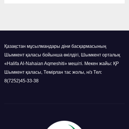
Қазақстан мұсылмандары діни басқармасының
Шымкент қаласы бойынша өкілдігі, Шымкент орталық
«Halifa Al-Nahaian Aqmeshiti» мешіті. Мекен жайы: ҚР
Шымкент қаласы, Темірлан тас жолы, н/з Тел:
8(7252)45-33-38