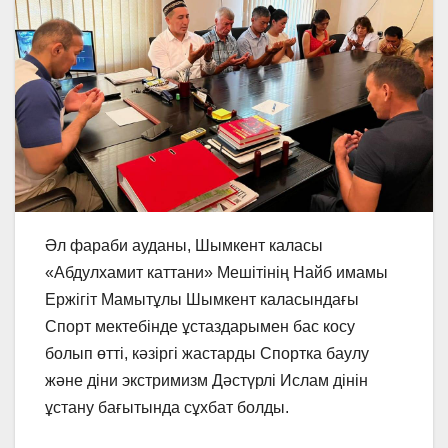
Әл фараби ауданы, Шымкент каласы
«Абдулхамит каттани» Мешітінің Найб имамы
Ержігіт Мамытұлы Шымкент каласындағы
Спорт мектебінде ұстаздарымен бас косу
болып өтті, кәзіргі жастарды Спортка баулу
және діни экстримизм Дәстүрлі Ислам дінін
ұстану бағытында сұхбат болды.