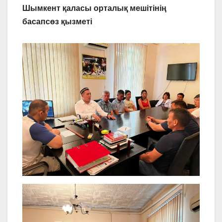
Шымкент қаласы орталық мешітінің
басапсөз қызметі