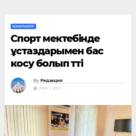
ЖАҢАЛЫҚТАР
Спорт мектебінде
ұстаздарымен бас
косу болып өтті
By
Редакция
ИЮЛ 3, 2022