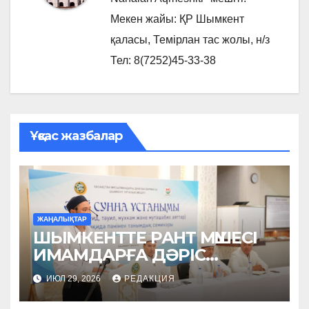
Мекен жайы: ҚР Шымкент
қаласы, Темірлан тас жолы, н/з
Тел: 8(7252)45-33-38
Ұқсас жазбалар
ЖАҢАЛЫҚТАР
ШЫМКЕНТТЕ РАНТ МҮШЕСІ
ИМАМДАРҒА ДӘРІС
ОҚЫДЫ
ИЮЛ 29, 2026
РЕДАКЦИЯ