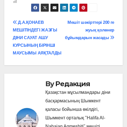
Навигация
Д.А.ҚОНАЕВ
Мешіт шәкірттері 200 ге
МЕШІТІНДЕГІ ЖАЗҒЫ
жуық қолөнер
по
ДІНИ САУАТ АШУ
бұйымдарын жасады
записям
КУРСЫНЫҢ БІРІНШІ
МАУСЫМЫ АЯҚТАЛДЫ
By
Редакция
Қазақстан мұсылмандары діни
басқармасының Шымкент
қаласы бойынша өкілдігі,
Шымкент орталық "Halifa Al-
Nahaian Aqmeshiti" мешіті.