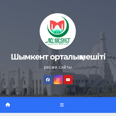
Skip
to
content
Шымкент орталық мешіті
ресми сайты