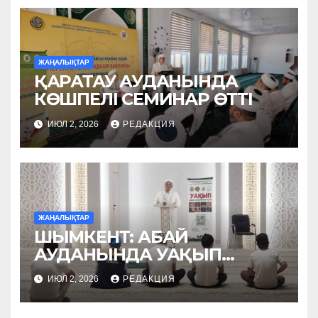
ЖАҢАЛЫҚТАР
ҚАРАТАУ АУДАНЫНДА
КӨШПЕЛІ СЕМИНАР ӨТТІ
ИЮЛ 2, 2026
РЕДАКЦИЯ
ЖАҢАЛЫҚТАР
ШЫМКЕНТ: АБАЙ
АУДАНЫНДА УАҚЫП
НАСИХАТТАЛДЫ
ИЮЛ 2, 2026
РЕДАКЦИЯ