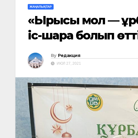
ЖАҢАЛЫҚТАР
«Ырысы мол — Құр
іс-шара болып өтт
By
Редакция
ИЮЛ 27, 2021