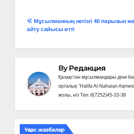
Навигация
Мұсылманның негізгі 40 парызын жа
айту сайысы өтті
по
записям
By
Редакция
Қазақстан мұсылмандары діни б
орталық "Halifa Al-Nahaian Aqmes
жолы, н/з Тел: 8(7252)45-33-38
Ұқсас жазбалар