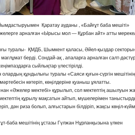
ымдастыруымен Қаратау ауданы , «Байғұт баба мешіті»
желерге арналған «Ырысы мол — Құрбан айт» атты мерекелі
ығы туралы- ҚМДБ, Шымкент қаласы, Әйел-қыздар секторы
мағлұмат берді. Сондай-ақ , апаларға арналған салт-дәстүр
ңімпаздарға сыйлықтар үлестірілді.
н олардың құндылығы туралы «Саяси қуғын-сүргін мешітіні
мәртебесін көтеріп, көңілдеріне қуаныш ұялатты.
нан «Әжелер мектебі» құрылып, сол мектептің ашылуын жа
мектептің құрылу мақсатын айтып, мүшелерімен таныстырд
ріп, дән риза болып, алғыстарын білдіріп, жақсы көңіл-күй
ғұт-баба мешітінің ұстазы Гүлжан Нұрланқызына үлкен