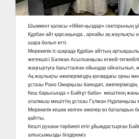
Шымкент қаласы «Әйел-қыздар» секторының ұй
Құрбан айт қарсаңында , арнайы ақ жаулықты ә
шара болып өтті.
Мерекелік іс-шарада Құрбан айттың артықшыл
жетекшісі Балжан Асылханқызы егжей-тегжейлі 
жаңғыртуға бағытталған ойындар ойнатылып, же
Ақ жаулықты әжелеріміздің қоғамдағы орны ме
ұстазы Рано Омарқызы баяндап, әжелеріміздің 
Кеш барысында » Байғұт баба» мешітінің жаны
аталмыш мешіттің ұстазы Гүлжан Нұрланқызы 
Мерекелік кешке келген әжелер өз баталарын бе
қайтты.
Кешті рухани-тәрбиелі етіп ұйымдастырған Бай
алғысымызды білдіреміз