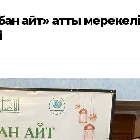
бан айт» атты мерекел
і