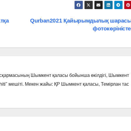
тқа
Qurban2021 Қайырымдылық шарас
фотокөрініст
асқармасының Шымкент қаласы бойынша өкілдігі, Шымкент
hiti" мешіті. Мекен жайы: ҚР Шымкент қаласы, Темірлан тас