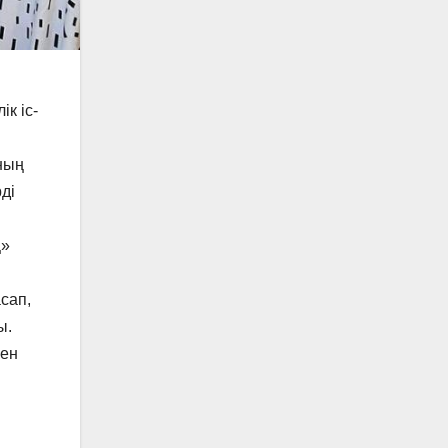
к іс-
ның
ді
ң»
сап,
ы.
мен