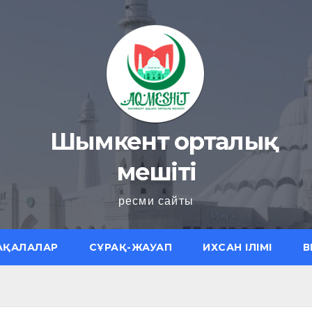
Шымкент орталық
мешіті
ресми сайты
АҚАЛАЛАР
СҰРАҚ-ЖАУАП
ИХСАН ІЛІМІ
В