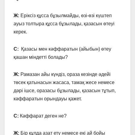
Ж:
Еріксіз құсса бұзылмайды, өзі-өзі күштеп
ауыз толтыра құсса бұзылады, қазасын өтеуі
керек.
С:
Қазасы мен кәффаратын (айыбын) өтеу
қашан міндетті болады?
Ж:
Рамазан айы күндіз, ораза кезінде әдейі
төсек қатынасын жасаса, тамақ жесе немесе
дәрі ішсе, оразасы бұзылады, қазасын тұтып,
кәффаратын орындауы қажет.
С:
Кәффарат деген не?
Ж:
Бір құлда азат ету немесе екі ай бойы