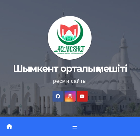
Skip
to
content
Шымкент орталық мешіті
ресми сайты