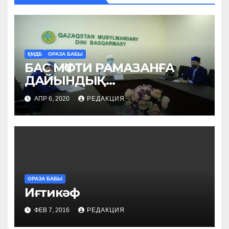
ҚМДБ
ОРАЗА БАБЫ
БАС МҮФТИ РАМАЗАНҒА
ДАЙЫНДЫҚ
ЖҰМЫСТАРЫН
АПР 6, 2020
РЕДАКЦИЯ
ПЫСЫҚТАДЫ (ФОТО)
ОРАЗА БАБЫ
Иғтикәф
ФЕВ 7, 2016
РЕДАКЦИЯ