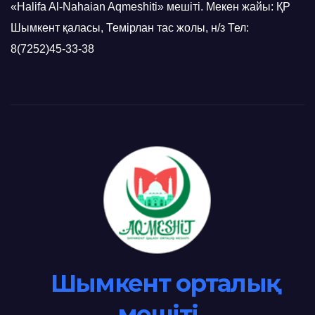
«Halifa Al-Nahaian Aqmeshiti» мешіті. Мекен жайы: ҚР
Шымкент қаласы, Темірлан тас жолы, н/з Тел:
8(7252)45-33-38
Шымкент орталық
мешіті