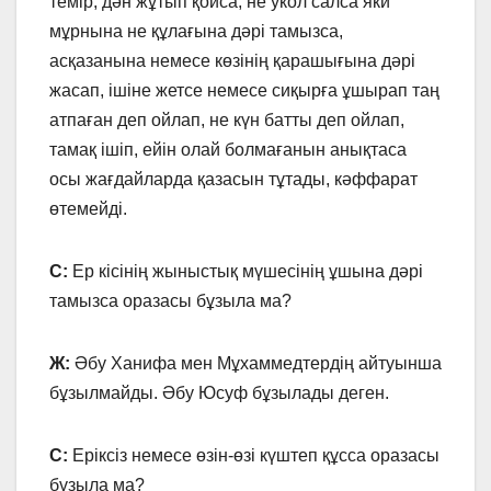
темір, дән жұтып қойса, не укол салса яки
мұрнына не құлағына дәрі тамызса,
асқазанына немесе көзінің қарашығына дәрі
жасап, ішіне жетсе немесе сиқырға ұшырап таң
атпаған деп ойлап, не күн батты деп ойлап,
тамақ ішіп, ейін олай болмағанын анықтаса
осы жағдайларда қазасын тұтады, кәффарат
өтемейді.
С:
Ер кісінің жыныстық мүшесінің ұшына дәрі
тамызса оразасы бұзыла ма?
Ж:
Әбу Ханифа мен Мұхаммедтердің айтуынша
бұзылмайды. Әбу Юсуф бұзылады деген.
С:
Еріксіз немесе өзін-өзі күштеп құсса оразасы
бұзыла ма?