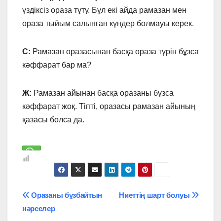
үздіксіз ораза тұту. Бұл екі айда рамазан мен
ораза тыйым салынған күндер болмауы керек.
С:
Рамазан оразасынан басқа ораза түрін бұзса
кәффарат бар ма?
Ж:
Рамазан айынан басқа оразаны бұзса
кәффарат жоқ. Тіпті, оразасы рамазан айының
қазасы болса да.
Навигация
Оразаны бұзбайтын
Ниеттің шарт болуы
нәрселер
по