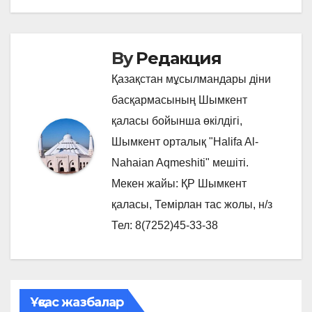
записям
By
Редакция
Қазақстан мұсылмандары діни
басқармасының Шымкент
қаласы бойынша өкілдігі,
Шымкент орталық "Halifa Al-
Nahaian Aqmeshiti" мешіті.
Мекен жайы: ҚР Шымкент
қаласы, Темірлан тас жолы, н/з
Тел: 8(7252)45-33-38
Ұқсас жазбалар