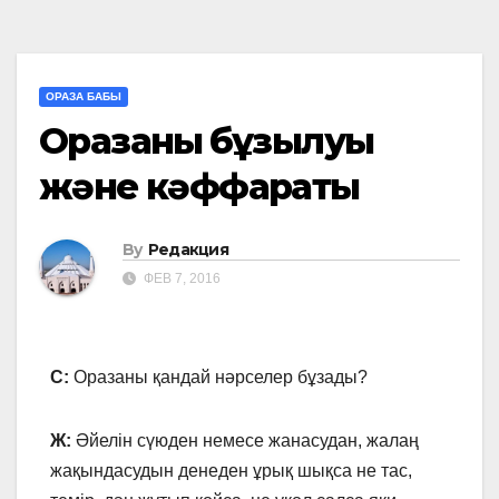
ОРАЗА БАБЫ
Оразаның бұзылуы
және кәффараты
By
Редакция
ФЕВ 7, 2016
С:
Оразаны қандай нәрселер бұзады?
Ж:
Әйелін сүюден немесе жанасудан, жалаң
жақындасудын денеден ұрық шықса не тас,