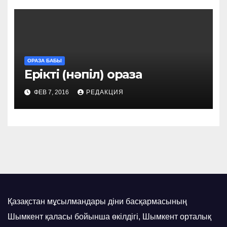
ОРАЗА БАБЫ
Ерікті (нәпіл) ораза
ФЕВ 7, 2016
РЕДАКЦИЯ
Қазақстан мұсылмандары діни басқармасының
Шымкент қаласы бойынша өкілдігі, Шымкент орталық