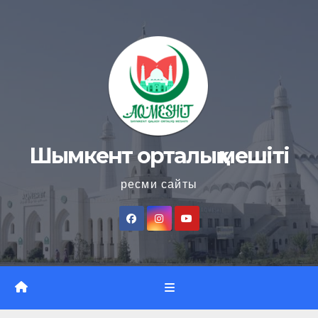
Skip
to
content
Шымкент орталық мешіті
ресми сайты