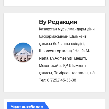
By
Редакция
Қазақстан мұсылмандары діни
басқармасының Шымкент
қаласы бойынша өкілдігі,
Шымкент орталық "Halifa Al-
Nahaian Aqmeshiti" мешіті.
Мекен жайы: ҚР Шымкент
қаласы, Темірлан тас жолы, н/з
Тел: 8(7252)45-33-38
Ұқсас жазбалар