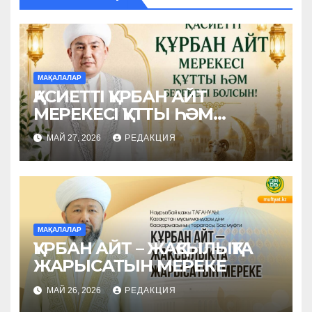
МАҚАЛАЛАР
ҚАСИЕТТІ ҚҰРБАН АЙТ
МЕРЕКЕСІ ҚҰТТЫ ҺӘМ
БЕРЕКЕЛІ БОЛСЫН!
МАЙ 27, 2026
РЕДАКЦИЯ
МАҚАЛАЛАР
ҚҰРБАН АЙТ – ЖАҚСЫЛЫҚТА
ЖАРЫСАТЫН МЕРЕКЕ
МАЙ 26, 2026
РЕДАКЦИЯ