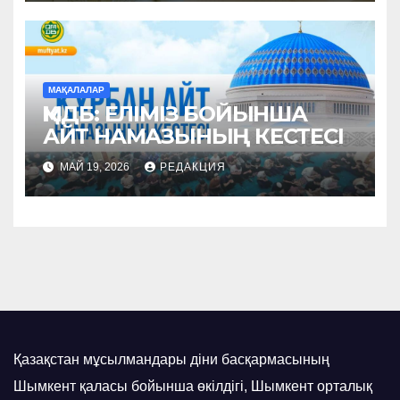
МАҚАЛАЛАР
ҚМДБ: ЕЛІМІЗ БОЙЫНША
АЙТ НАМАЗЫНЫҢ КЕСТЕСІ
МАЙ 19, 2026
РЕДАКЦИЯ
Қазақстан мұсылмандары діни басқармасының
Шымкент қаласы бойынша өкілдігі, Шымкент орталық