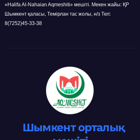
«Halifa Al-Nahaian Aqmeshiti» мешіті. Мекен жайы: ҚР
Шымкент қаласы, Темірлан тас жолы, н/з Тел:
8(7252)45-33-38
Шымкент орталық