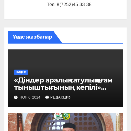
Тел: 8(7252)45-33-38
Ұқсас жазбалар
ВИДЕО
«Діндер аралық татулық қоғам
тыныштығының кепілі»
Әбдіқаһһар Ерматов
НОЯ 6, 2024
РЕДАКЦИЯ