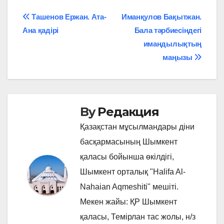
Навигация
Ташенов Ержан. Ата-
Иманқулов Бақытжан.
Ана қадірі
Бала тәрбиесіндегі
по
имандылықтың
записям
маңызы
By
Редакция
Қазақстан мұсылмандары діни
басқармасының Шымкент
қаласы бойынша өкілдігі,
Шымкент орталық "Halifa Al-
Nahaian Aqmeshiti" мешіті.
Мекен жайы: ҚР Шымкент
қаласы, Темірлан тас жолы, н/з