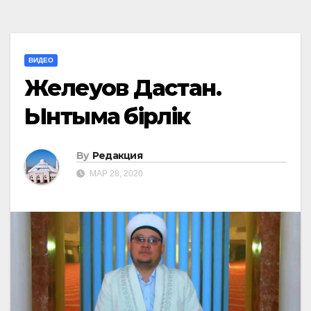
ВИДЕО
Желеуов Дастан.
Ынтымақ бірлік
By
Редакция
МАР 28, 2020