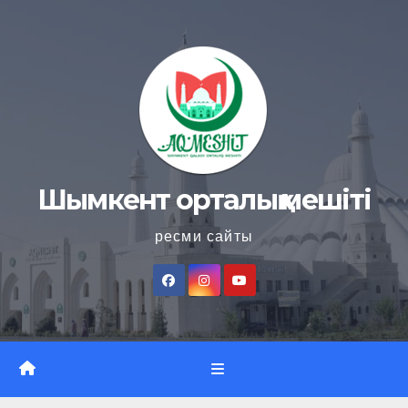
Skip
to
content
Шымкент орталық мешіті
ресми сайты