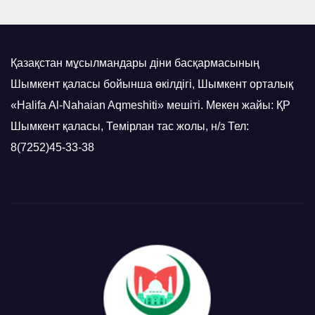
Қазақстан мұсылмандары діни басқармасының
Шымкент қаласы бойынша өкілдігі, Шымкент орталық
«Halifa Al-Nahaian Aqmeshiti» мешіті. Мекен жайы: ҚР
Шымкент қаласы, Темірлан тас жолы, н/з Тел:
8(7252)45-33-38