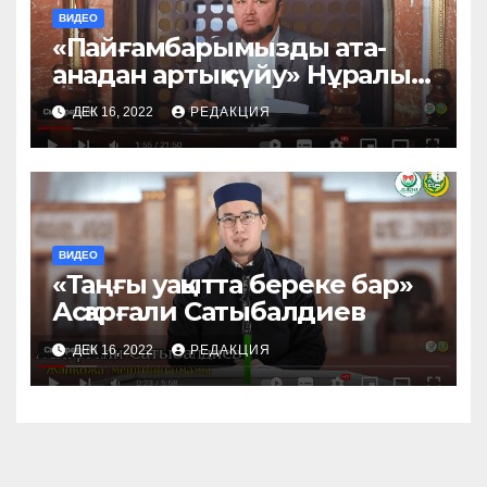
ВИДЕО
«Пайғамбарымызды ата-
анадан артық сүйу» Нұралы
Бақытұлы ұстаз
ДЕК 16, 2022
РЕДАКЦИЯ
ВИДЕО
«Таңғы уақытта береке бар»
Асқарғали Сатыбалдиев
ДЕК 16, 2022
РЕДАКЦИЯ