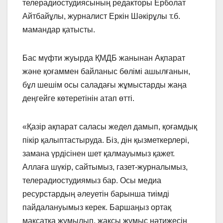
телерадиостудиясының редакторы Ерболат
Айтбайұлы, журналист Еркін Шәкірұлы т.б.
мамандар қатысты.
Бас мүфти жуырда ҚМДБ жанынан Ақпарат
және қоғаммен байланыс бөлімі ашылғанын,
бұл шешім осы саладағы жұмыстарды жаңа
деңгейге көтеретінін атап өтті.
«Қазір ақпарат саласы жедел дамып, қоғамдық
пікір қалыптастыруда. Біз, дін қызметкерлері,
замана үрдісінен шет қалмауымыз қажет.
Аллаға шүкір, сайтымыз, газет-журналымыз,
телерадиостудиямыз бар. Осы медиа
ресурстардың әлеуетін барынша тиімді
пайдалануымыз керек. Баршаңыз ортақ
мақсатқа жұмылып, жақсы жұмыс нәтижесін