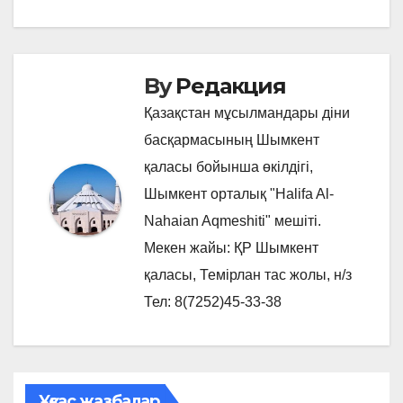
By
Редакция
Қазақстан мұсылмандары діни
басқармасының Шымкент
қаласы бойынша өкілдігі,
Шымкент орталық "Halifa Al-
Nahaian Aqmeshiti" мешіті.
Мекен жайы: ҚР Шымкент
қаласы, Темірлан тас жолы, н/з
Тел: 8(7252)45-33-38
Ұқсас жазбалар