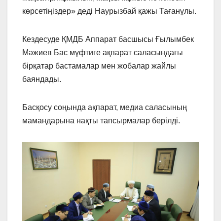
көрсетіңіздер» деді Наурызбай қажы Тағанұлы.
Кездесуде ҚМДБ Аппарат басшысы Ғылымбек
Мәжиев Бас мүфтиге ақпарат саласындағы
бірқатар бастамалар мен жобалар жайлы
баяндады.
Басқосу соңында ақпарат, медиа саласының
мамандарына нақты тапсырмалар берілді.