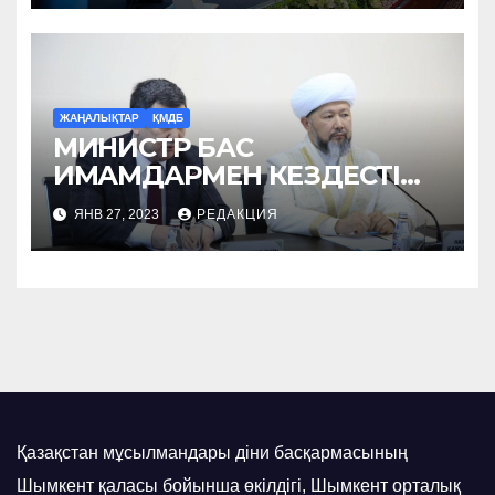
ЖАҢАЛЫҚТАР
ҚМДБ
МИНИСТР БАС
ИМАМДАРМЕН КЕЗДЕСТІ
(ФОТО)
ЯНВ 27, 2023
РЕДАКЦИЯ
Қазақстан мұсылмандары діни басқармасының
Шымкент қаласы бойынша өкілдігі, Шымкент орталық