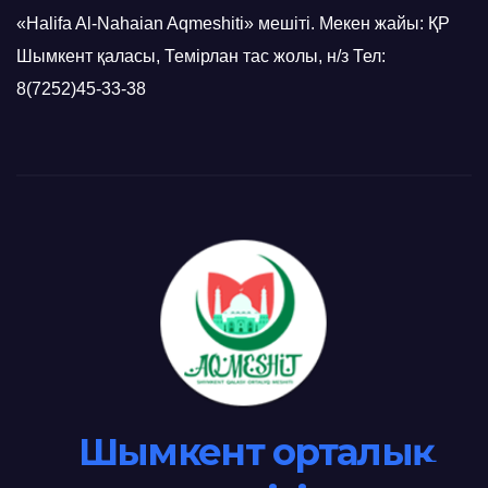
«Halifa Al-Nahaian Aqmeshiti» мешіті. Мекен жайы: ҚР
Шымкент қаласы, Темірлан тас жолы, н/з Тел:
8(7252)45-33-38
Шымкент орталық