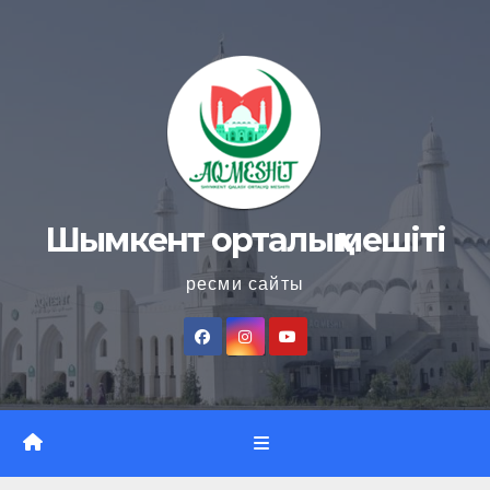
Skip
to
content
Шымкент орталық мешіті
ресми сайты