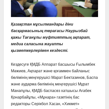
Қазақстан мұсылмандары діни
басқармасының төрағасы Наурызбай
қажы Тағанұлы мүфтияттың ақпарат,
медиа саласына жауапты
қызметкерлерімен кездесті.
Кездесуге ҚМДБ Аппарат басшысы Ғылымбек
Мәжиев, Ақпарат және қоғаммен байланыс
бөлімінің меңгерушісі Марат Бектазинов, Баспа
және аударма бөлімінің меңгерушісі Мұрат
Манапұлы, ҚМДБ баспасөз хатшысы Ағабек
Қонарбайұлы, «Мұнара» газетінің бас
редакторы Серікбол Хасан, «Хикмет»