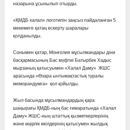
назарына ұсынылып отырды.
«ҚМДБ халал» логотипін заңсыз пайдаланған 5
мекемеге қатаң ескерту шаралары
қолданылды.
Сонымен қатар, Монғолия мұсылмандары діни
басқармасының Бас мүфтиі Батырбек Хадыс
мырзаның қатысуымен «Халал Даму» ЖШС
арасында «Өзара ынтымақтастық туралы
меморандумға» қол қойылды.
Жыл басында мұсылмандардың қара
шаңырағы ҚМДБ-ның бас ғимаратында «Халал
Даму» ЖШС-ның штаттық қызметкерлерінің
және өңірлік өкілдерінің қатысумен жылдық