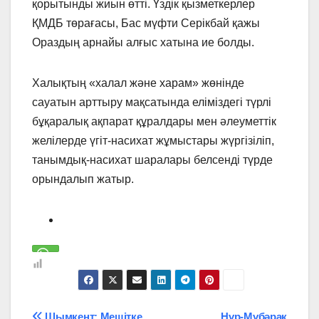
қорытынды жиын өтті. Үздік қызметкерлер
ҚМДБ төрағасы, Бас мүфти Серікбай қажы
Ораздың арнайы алғыс хатына ие болды.
Халықтың «халал және харам» жөнінде
сауатын арттыру мақсатында еліміздегі түрлі
бұқаралық ақпарат құралдары мен әлеуметтік
желілерде үгіт-насихат жұмыстары жүргізіліп,
танымдық-насихат шаралары белсенді түрде
орындалып жатыр.
Шымкент: Мешітке
Нұр-Мүбәрак