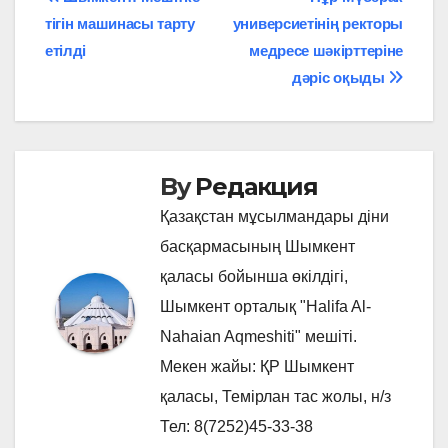
Навигация
тігін машинасы тарту
универсиетінің ректоры
по
етілді
медресе шәкірттеріне
записям
дәріс оқыды
By
Редакция
Қазақстан мұсылмандары діни
басқармасының Шымкент
қаласы бойынша өкілдігі,
Шымкент орталық "Halifa Al-
Nahaian Aqmeshiti" мешіті.
Мекен жайы: ҚР Шымкент
қаласы, Темірлан тас жолы, н/з
Тел: 8(7252)45-33-38