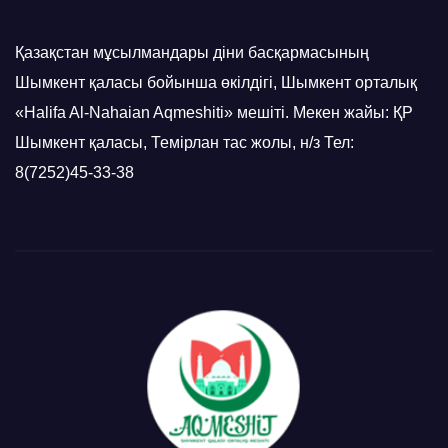
Қазақстан мұсылмандары діни басқармасының
Шымкент қаласы бойынша өкілдігі, Шымкент орталық
«Halifa Al-Nahaian Aqmeshiti» мешіті. Мекен жайы: ҚР
Шымкент қаласы, Темірлан тас жолы, н/з Тел:
8(7252)45-33-38