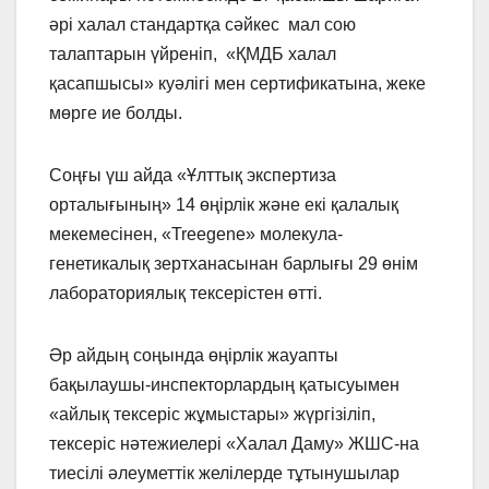
әрі халал стандартқа сәйкес мал сою
талаптарын үйреніп, «ҚМДБ халал
қасапшысы» куәлігі мен сертификатына, жеке
мөрге ие болды.
Соңғы үш айда «Ұлттық экспертиза
орталығының» 14 өңірлік және екі қалалық
мекемесінен, «Treegene» молекула-
генетикалық зертханасынан барлығы 29 өнім
лабораториялық тексерістен өтті.
Әр айдың соңында өңірлік жауапты
бақылаушы-инспекторлардың қатысуымен
«айлық тексеріс жұмыстары» жүргізіліп,
тексеріс нәтежиелері «Халал Даму» ЖШС-на
тиесілі әлеуметтік желілерде тұтынушылар