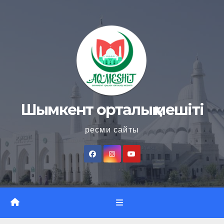
Skip
to
content
Шымкент орталық мешіті
ресми сайты