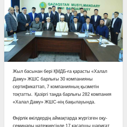
Жыл басынан бері ҚМДБ-ға қарасты «Халал
Даму» ЖШС барлығы 30 компанияны
сертификаттап, 7 компанияның қызметін
тоқтатты. Қазіргі таңда барлығы 282 компания
«Халал Даму» ЖШС-нің бақылауында.
Өңірлік өкілдердің аймақтарда жүргізген оқу-
семинары нәтежиесінде 17 қасапшы шариғат