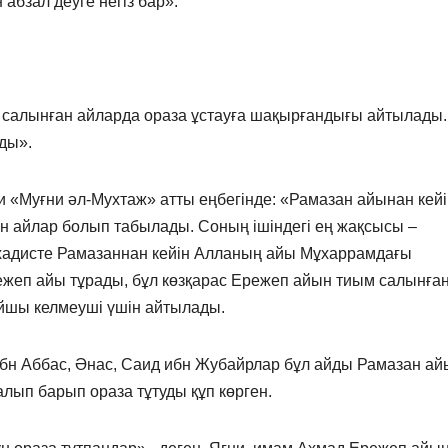
абзал деуге негіз бар».
 салынған айларда ораза ұстауға шақырғандығы айтылады.
ды».
«Муғни әл-Мухтаж» атты еңбегінде: «Рамазан айынан кейі
н айлар болып табылады. Соның ішіндегі ең жақсысы –
 хадисте Рамазаннан кейін Алланың айы Мұхаррамдағы
ежеп айы тұрады, бұл көзқарас Ережеп айын тиым салынға
йшы келмеуші үшін айтылады.
бн Аббас, Әнас, Саид ибн Жубайрлар бұл айды Рамазан ай
алып барып ораза тұтуды құп көрген.