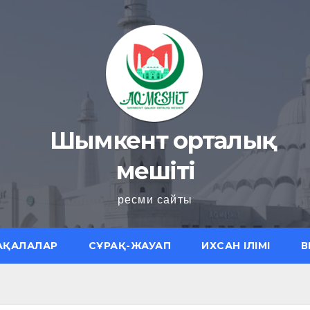
Шымкент орталық
мешіті
ресми сайты
АҚАЛАЛАР
СҰРАҚ-ЖАУАП
ИХСАН ІЛІМІ
В