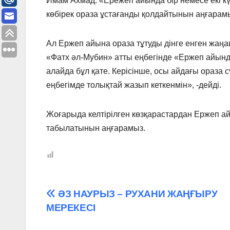
Имам Ахмад: «Ережеп айында бір немесе екі кү
көбірек ораза ұстағанды қолдайтынын аңғарам
Ал Ержеп айына ораза тұтуды дінге енген жаңа
«Фатх әл-Мубин» атты еңбегінде «Ержеп айынд
алайда бұл қате. Керісінше, осы айдағы ораза
еңбегімде толықтай жазып кеткенмін», -дейді.
Жоғарыда келтірілген көзқарастардан Ержеп а
табылатынын аңғарамыз.
Навигация
ӘЗ НАУРЫЗ – РУХАНИ ЖАҢҒЫРУ
МЕРЕКЕСI
по