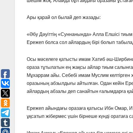
шешім жоқ. Алайда бұл айдағы оразаны ұстаған 
Ары қарай ол былай деп жазады:
«Әбу Дәуіттің «Суннанында» Алла Елшісі тиым
Ережеп болса сол айлардың бірі болып табыла
Осы мәселеге қатысты имам Хатиб әш-Ширбини 
ораза тұтылатын ең жақсы айлар тиым салынға
Мұхаррам айы. Себебі имам Муслим келтірген
оразының абзылдығы айтылған. Одан кейін Ер
айлардың абзалы деп санайтын ғалымдарға қа
Ережеп айындағы оразаға қатысы Ибн Омар, И
ұқсатып жібермес үшін бірнеше күнді оратаға с