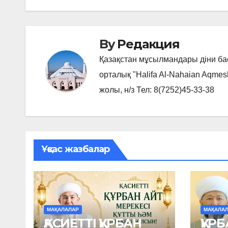
записям
By
Редакция
Қазақстан мұсылмандары діни б
орталық "Halifa Al-Nahaian Aqmes
жолы, н/з Тел: 8(7252)45-33-38
Ұқсас жазбалар
МАҚАЛАЛАР
МАҚАЛА
ҚАСИЕТТІ ҚҰРБАН
ҚҰРБ