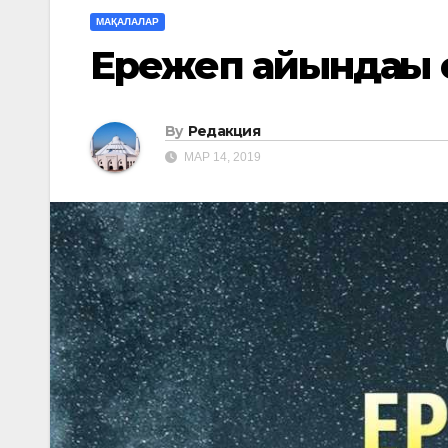
МАҚАЛАЛАР
Ережеп айындағы 
By
Редакция
МАР 14, 2019