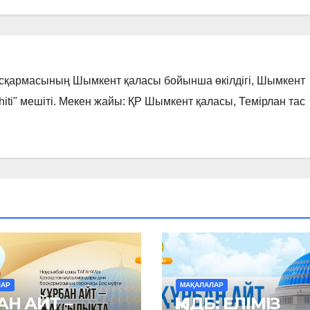
асқармасының Шымкент қаласы бойынша өкілдігі, Шымкент
hiti" мешіті. Мекен жайы: ҚР Шымкент қаласы, Темірлан тас
ЛАР
МАҚАЛАЛАР
АН АЙТ –
ҚМДБ: ЕЛІМІЗ