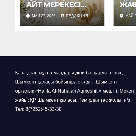
АЙТ МЕРЕКЕСІ
ЖАҚ
ҚҰТТЫ ҺӘМ
ЖА
МАЙ 27, 2026
РЕДАКЦИЯ
МАЙ 2
БЕРЕКЕЛІ
МЕР
БОЛСЫН!
Қазақстан мұсылмандары діни басқармасының
Шымкент қаласы бойынша өкілдігі, Шымкент
орталық «Halifa Al-Nahaian Aqmeshiti» мешіті. Мекен
жайы: ҚР Шымкент қаласы, Темірлан тас жолы, н/з
Тел: 8(7252)45-33-38