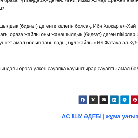
н ораза тұтпаңдар»,- деген. Яғни, имам Ахмад Ережеп айы
ыз.
шылдық (бидғат) дегенге келетін болсақ, Ибн Хажар әл-Хай
ағы ораза жайлы оны жаңашылдық (бидғат) деген пікірлер 
 сүннет амал болып табылады, бұл жайлы «Әл Фатауа әл-Ку
йындағы ораза үлкен сауапқа қауыштырар сауапты амал б
АС ІШУ ӘДЕБІ | жұма уағ