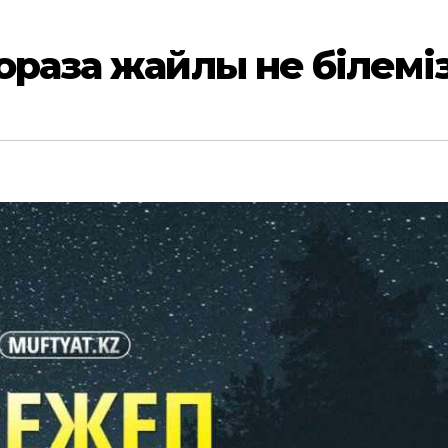
ораза жайлы не білемі