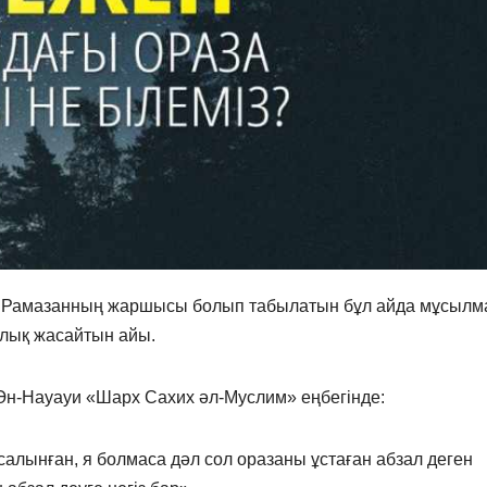
ы. Рамазанның жаршысы болып табылатын бұл айда мұсылм
рлық жасайтын айы.
Ән-Науауи «Шарх Сахих әл-Муслим» еңбегінде:
салынған, я болмаса дәл сол оразаны ұстаған абзал деген