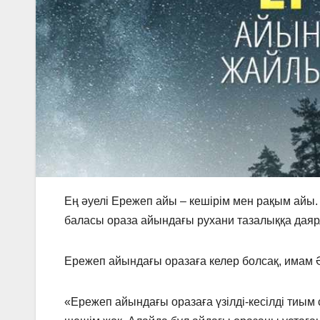
Ең әуелі Ережеп айы – кешірім мен рақым ай
баласы ораза айындағы рухани тазалыққа дая
Ережеп айындағы оразаға келер болсақ, имам 
«Ережеп айындағы оразаға үзілді-кесілді тиым 