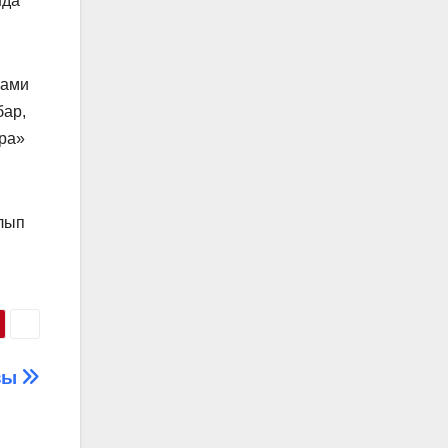
нда
тами
бар,
бра»
олып
ызы