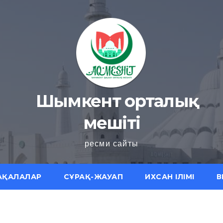
Шымкент орталық
мешіті
ресми сайты
АҚАЛАЛАР
СҰРАҚ-ЖАУАП
ИХСАН ІЛІМІ
В