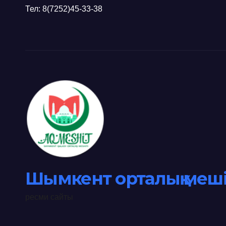
Тел: 8(7252)45-33-38
Шымкент орталық меші
ресми сайты