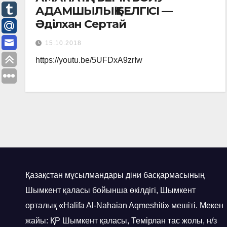
АДАМШЫЛЫҚ БЕЛГІСІ —
Әділхан Сертай
15.10.2018
https://youtu.be/5UFDxA9zrIw
Қазақстан мұсылмандары діни басқармасының
Шымкент қаласы бойынша өкілдігі, Шымкент
орталық «Halifa Al-Nahaian Aqmeshiti» мешіті. Мекен
жайы: ҚР Шымкент қаласы, Темірлан тас жолы, н/з