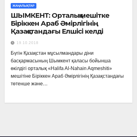
ЖАҢАЛЫҚТАР
ШЫМКЕНТ: Орталық мешітке
Біріккен Араб Әмірлігінің
Қазақстандағы Елшісі келді
19.10.2018
Бүгін Қазақстан мұсылмандары діни
басқармасының Шымкент қаласы бойынша
өкілдігі орталық «Halifa Al-Nahain Aqmeshiti»
мешітіне Біріккен Араб Әмірлігінің Қазақстандағы
төтенше және…