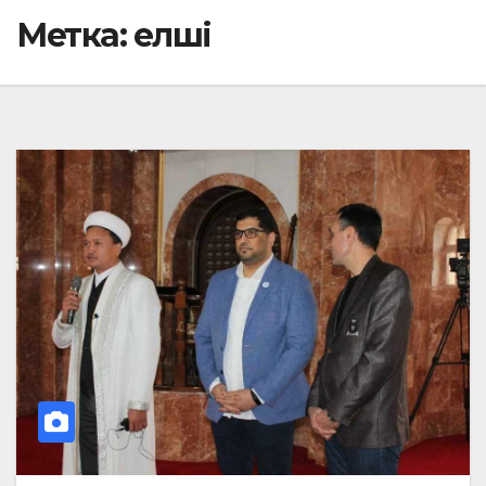
Метка:
елші