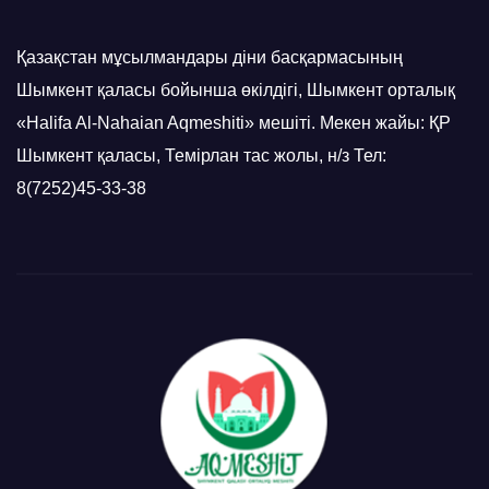
Қазақстан мұсылмандары діни басқармасының
Шымкент қаласы бойынша өкілдігі, Шымкент орталық
«Halifa Al-Nahaian Aqmeshiti» мешіті. Мекен жайы: ҚР
Шымкент қаласы, Темірлан тас жолы, н/з Тел:
8(7252)45-33-38