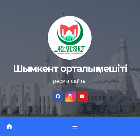
Skip
to
content
Шымкент орталық мешіті
ресми сайты