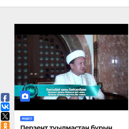
ВИДЕО
Перзент туылмастан бұрын