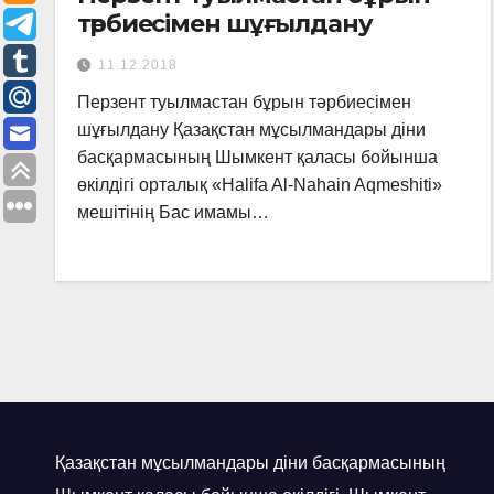
тәрбиесімен шұғылдану
11.12.2018
Перзент туылмастан бұрын тәрбиесімен
шұғылдану Қазақстан мұсылмандары діни
басқармасының Шымкент қаласы бойынша
өкілдігі орталық «Halifa Al-Nahain Aqmeshiti»
мешітінің Бас имамы…
Қазақстан мұсылмандары діни басқармасының