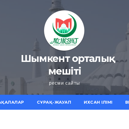
Шымкент орталық
мешіті
ресми сайты
АҚАЛАЛАР
СҰРАҚ-ЖАУАП
ИХСАН ІЛІМІ
В