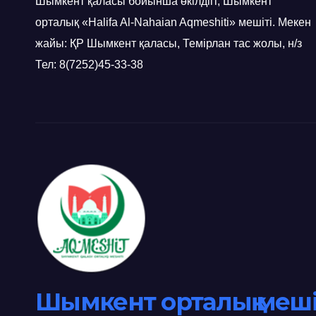
Шымкент қаласы бойынша өкілдігі, Шымкент
орталық «Halifa Al-Nahaian Aqmeshiti» мешіті. Мекен
жайы: ҚР Шымкент қаласы, Темірлан тас жолы, н/з
Тел: 8(7252)45-33-38
Шымкент орталық меші