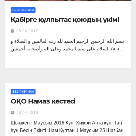
БЕЗ РУБРИКИ
Қабірге құлпытас қоюдың үкімі
05.04.2017
بسم الله الرحمن الرحيم الحمد لله رب العالمين و الصلاة و
السلام على سيدنا محمد وعلى آله وأصحابه أجمعين Аса…
БЕЗ РУБРИКИ
ОҚО Намаз кестесі
26.04.2016
Шымкент, Маусым 2016 Күні Хижри Апта күні Таң
Күн Бесін Екінті Шам Құптан 1 Маусым 25 Шағбан