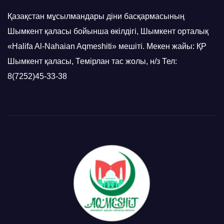
Қазақстан мұсылмандары діни басқармасының
Шымкент қаласы бойынша өкілдігі, Шымкент орталық
«Halifa Al-Nahaian Aqmeshiti» мешіті. Мекен жайы: ҚР
Шымкент қаласы, Темірлан тас жолы, н/з Тел:
8(7252)45-33-38