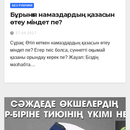
БЕЗ РУБРИКИ
Бұрынғы намаздардың қазасын
өтеу міндет пе?
27.04.2017
Сұрақ: Өтіп кеткен намаздардың қазасын өтеу
міндет пе? Егер тиіс болса, сүннетті оқымай
қазаны орындау керек пе? Жауап: Біздің
мәзһабта…