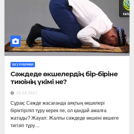
БЕЗ РУБРИКИ
Сәждеде өкшелердің бір-біріне
тиюінің үкімі не?
20.04.2017
Сұрақ: Сәжде жасағанда аяқтың өкшелері
біріктіріліп тұру керек пе, ол қандай амалға
жатады? Жауап: Жалпы сәждеде өкшені өкшеге
тигізіп тұру…