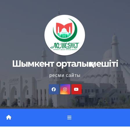
Skip
to
content
Шымкент орталық мешіті
ресми сайты