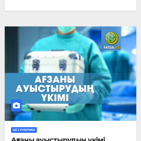
БЕЗ РУБРИКИ
Ағзаны ауыстырудың үкімі