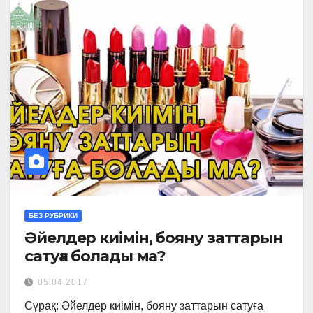
БЕЗ РУБРИКИ
Әйелдер киімін, бояну заттарын
сатуға болады ма?
05.04.2017
Сұрақ: Әйелдер киімін, бояну заттарын сатуға