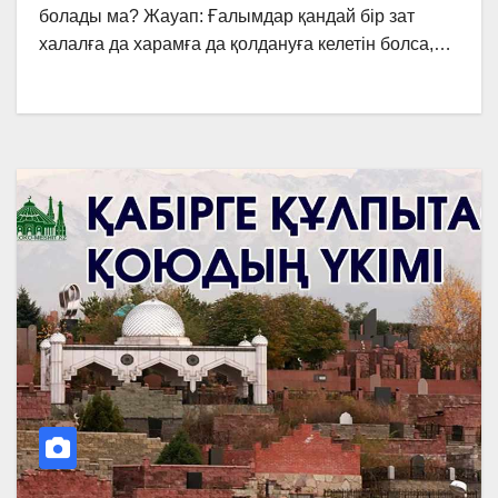
болады ма? Жауап: Ғалымдар қандай бір зат
халалға да харамға да қолдануға келетін болса,…