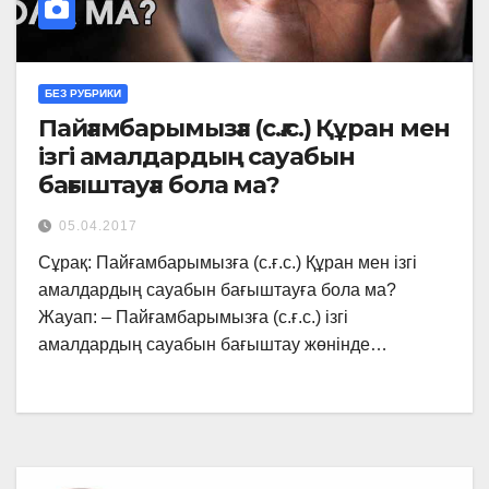
БЕЗ РУБРИКИ
Пайғамбарымызға (с.ғ.с.) Құран мен
ізгі амалдардың сауабын
бағыштауға бола ма?
05.04.2017
Сұрақ: Пайғамбарымызға (с.ғ.с.) Құран мен ізгі
амалдардың сауабын бағыштауға бола ма?
Жауап: – Пайғамбарымызға (с.ғ.с.) ізгі
амалдардың сауабын бағыштау жөнінде…