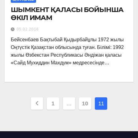
ШЫМКЕНТ ҚАЛАСЫ БОЙЫНША
ӨКІЛ ИМАМ
05.02.2016
Бейсенбаев Бақтыбай Қыдырбайұлы 1972 жылы
Оңтүстік Қазақстан облысында туған. Білімі: 1992
жылы Өзбекстан Республикасы Әндіжан қаласы
«Сайд Мухиддин Махдум» медресесінде…
Posts
1
…
10
11
pagination