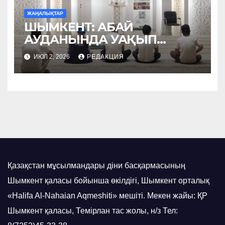
ЖАҢАЛЫҚТАР
ШЫМКЕНТ: АБАЙ
АУДАНЫНДА УАҚЫП
НАСИХАТТАЛДЫ
ИЮЛ 2, 2026
РЕДАКЦИЯ
Қазақстан мұсылмандары діни басқармасының
Шымкент қаласы бойынша өкілдігі, Шымкент орталық
«Halifa Al-Nahaian Aqmeshiti» мешіті. Мекен жайы: ҚР
Шымкент қаласы, Темірлан тас жолы, н/з Тел: