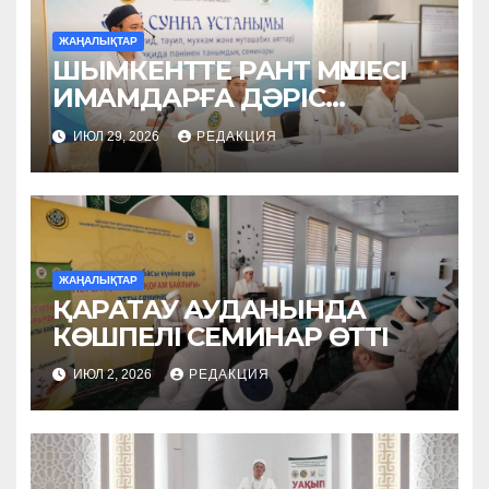
ЖАҢАЛЫҚТАР
ШЫМКЕНТТЕ РАНТ МҮШЕСІ
ИМАМДАРҒА ДӘРІС
ОҚЫДЫ
ИЮЛ 29, 2026
РЕДАКЦИЯ
ЖАҢАЛЫҚТАР
ҚАРАТАУ АУДАНЫНДА
КӨШПЕЛІ СЕМИНАР ӨТТІ
ИЮЛ 2, 2026
РЕДАКЦИЯ