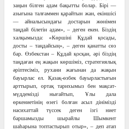
заңын білген адам бақытты болар. Бірі —
азығына талғаммен қарайтын жан, екіншісі
— айналысындағы достарын жөнімен
таңдай білетін адам», – деген екен. Біздің
халқымызда: «Көршіні Құдай қосады,
досты – таңдайсың», – деген қанатты сөз
бар. Өзбекстан – Құдай қосқан, әрі біздің
таңдаған ең жақын көршіміз, стратегиялық
әріптесіміз, рухани жағынан да жақын
бауырлас ел. Қазақ-өзбек бауырластығын
арттырып, ортақ тарихымыз бен мақсат-
мүддемізді нығайтып, Ұлы дала
өркениетінің өзегі болған асыл дінімізді
насихаттай түссек деген ізгі ниет
баршамызды шырайлы Шымкент
шаһарына топтастырып отыр», – деп атап