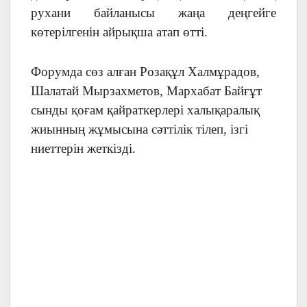
рухани байланысы жаңа деңгейге
көтерілгенін айрықша атап өтті.
Форумда сөз алған Розақұл Халмұрадов,
Шалатай Мырзахметов, Мархабат Байғұт
сынды қоғам қайраткерлері халықаралық
жиынның жұмысына сәттілік тілеп, ізгі
ниеттерін жеткізді.