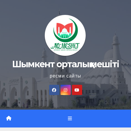
Skip
to
content
Шымкент орталық мешіті
ресми сайты