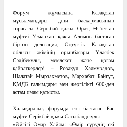
Форум жұмысына Қазақстан
мұсылмандары діни басқармасының
төрағасы Серікбай қажы Ораз, Өзбестан
мүфтиі Усманхан қажы Алимов бастаған
біртоп делегация, Оңтүстік Қазақстан
облысы әкімінің орынбасары Ұласбек
Сәдібекұлы, мемлекет және қоғам
қайраткерлері – Розақұл Халмұрадов,
Шалатай Мырзахметов, Мархабат Байғұт,
ҚМДБ ғалымдары мен жергілікті 600-ден
астам имам қатысты.
Халықаралық форумда сөз бастаған Бас
мүфти Серікбай қажы Сатыбалдыұлы:
«Әйгілі Омар Хайям: «Өмір сүрудің екі