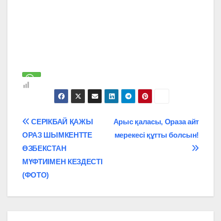
Навигация
СЕРІКБАЙ ҚАЖЫ
Арыс қаласы, Ораза айт
ОРАЗ ШЫМКЕНТТЕ
мерекесі құтты болсын!
по
ӨЗБЕКСТАН
записям
МҮФТИІМЕН КЕЗДЕСТІ
(ФОТО)