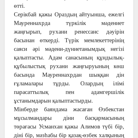
өтті.
Серікбай қажы Ораздың айтуынша, ежелгі
Мауреннахрда түркілік мәдениет
жаңғырып, рухани ренессанс дәуірін
басынан өткерді. Түрік мемлекеттерінің
саяси әрі мәдени-дүниетанымдық негізі
қалыптасты. Адам санасының құндылық-
құбылыстық рухани жаңғыруының көш
басында Мауреннахрдан шыққан дін
ғұламалары тұрды. Олардың ілімі
парасаттылық пен адамгершілік
ұстанымдарын қалыптастырды.
Мінберде баяндама жасаған Өзбекстан
мұсылмандары діни басқармасының
төрағасы Усманхан қажы Алимов түбі бір,
діні бір, мәзһабы бір қазақ-өзбек халқының