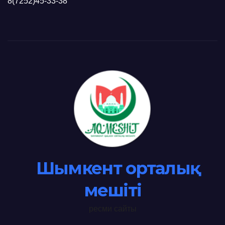
8(7252)45-33-38
Шымкент орталық
мешіті
ресми сайты