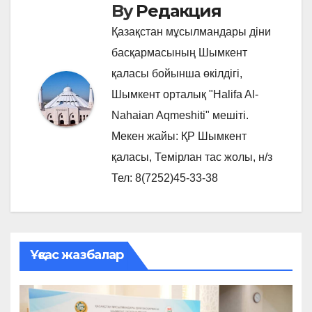
By
Редакция
Қазақстан мұсылмандары діни
басқармасының Шымкент
қаласы бойынша өкілдігі,
Шымкент орталық "Halifa Al-
Nahaian Aqmeshiti" мешіті.
Мекен жайы: ҚР Шымкент
қаласы, Темірлан тас жолы, н/з
Тел: 8(7252)45-33-38
Ұқсас жазбалар