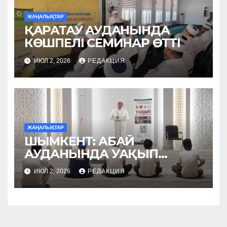
ЖАҢАЛЫҚТАР
ҚАРАТАУ АУДАНЫНДА
КӨШПЕЛІ СЕМИНАР ӨТТІ
ИЮЛ 2, 2026
РЕДАКЦИЯ
ЖАҢАЛЫҚТАР
ШЫМКЕНТ: АБАЙ
АУДАНЫНДА УАҚЫП
НАСИХАТТАЛДЫ
ИЮЛ 2, 2026
РЕДАКЦИЯ