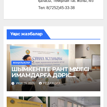
қаласы, Темірлан тас жолы, н/з
Тел: 8(7252)45-33-38
Ұқсас жазбалар
ЖАҢАЛЫҚТАР
ШЫМКЕНТТЕ РАНТ МҮШЕСІ
ИМАМДАРҒА ДӘРІС
ОҚЫДЫ
ИЮЛ 29, 2026
РЕДАКЦИЯ