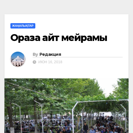
ЖАҢАЛЫҚТАР
Ораза айт мейрамы
By
Редакция
ИЮН 16, 2018