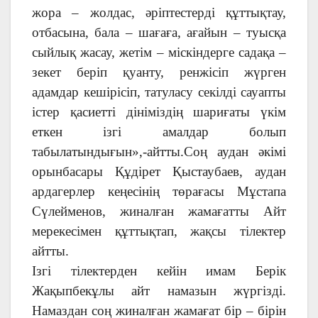
жора – жолдас, әріптестерді құттықтау,
отбасына, бала – шағаға, ағайын – туысқа
сыйлық жасау, жетім – міскіндерге садақа –
зекет беріп қуанту, ренжісіп жүрген
адамдар кешірісіп, татуласу секілді сауапты
істер қасиетті дініміздің шариғаты үкім
еткен ізгі амалдар болып
табылатындығын»,-айтты.Соң аудан әкімі
орынбасары Құдірет Қыстаубаев, аудан
ардагерлер кеңесінің төрағасы Мұстапа
Сүлейменов, жиналған жамағатты Айт
мерекесімен құттықтап, жақсы тілектер
айтты.
Ізгі тілектерден кейін имам Берік
Жақыпбекұлы айт намазын жүргізді.
Намаздан соң жиналған жамағат бір – бірін