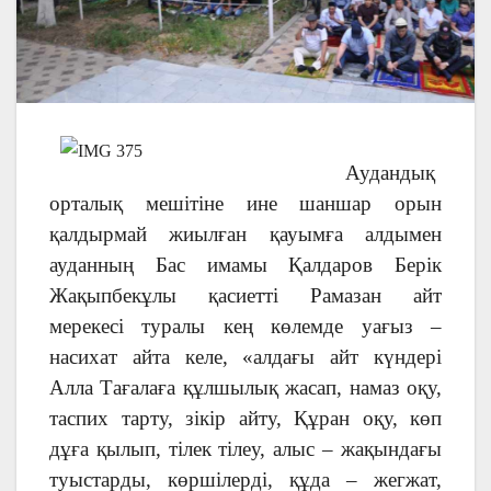
Аудандық
орталық мешітіне ине шаншар орын
қалдырмай жиылған қауымға алдымен
ауданның Бас имамы Қалдаров Берік
Жақыпбекұлы қасиетті Рамазан айт
мерекесі туралы кең көлемде уағыз –
насихат айта келе, «алдағы айт күндері
Алла Тағалаға құлшылық жасап, намаз оқу,
таспих тарту, зікір айту, Құран оқу, көп
дұға қылып, тілек тілеу, алыс – жақындағы
туыстарды, көршілерді, құда – жегжат,