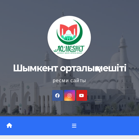
Skip
to
content
Шымкент орталық мешіті
ресми сайты