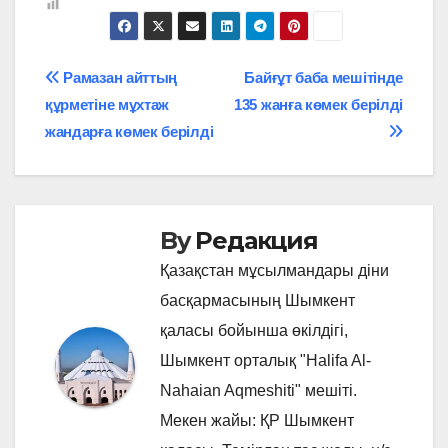
Навигация
Рамазан айттың
Байғұт баба мешітінде
құрметіне мұхтаж
135 жанға көмек берілді
по
жандарға көмек берілді
записям
By
Редакция
Қазақстан мұсылмандары діни
басқармасының Шымкент
қаласы бойынша өкілдігі,
Шымкент орталық "Halifa Al-
Nahaian Aqmeshiti" мешіті.
Мекен жайы: ҚР Шымкент