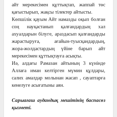
айт мерекесімен құттықтап, жаппай төс
қағыстырып, жақсы тілектер айтысты.
Көпшілік қауым Айт намазды оқып болған
соң науқастанып қалғандардың хал
ахуалдарын білуге, араздасып қалғандарды
жарастыруға, ағайын-туысқандардың,
жора-жолдастардың үйіне барып айт
мерекесімен құттықтауға асықты.
Иә, алдағы Рамазан айтының 3 күнінде
Аллаға иман келтірген мүмин құлдары,
салих амалдар молынан жасап , сауаптарға
кенелуге асығатыны аян.
Сарыағаш аудандық мешітінің баспасөз
қызметі.