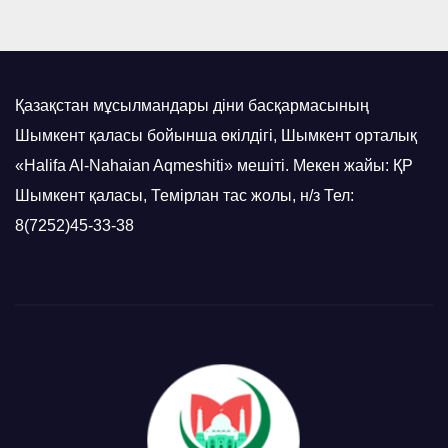
Қазақстан мұсылмандары діни басқармасының
Шымкент қаласы бойынша өкілдігі, Шымкент орталық
«Halifa Al-Nahaian Aqmeshiti» мешіті. Мекен жайы: ҚР
Шымкент қаласы, Темірлан тас жолы, н/з Тел:
8(7252)45-33-38