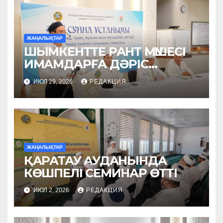
ЖАҢАЛЫҚТАР
ШЫМКЕНТТЕ РАНТ МҮШЕСІ
ИМАМДАРҒА ДӘРІС
ОҚЫДЫ
ИЮЛ 29, 2026
РЕДАКЦИЯ
ЖАҢАЛЫҚТАР
ҚАРАТАУ АУДАНЫНДА
КӨШПЕЛІ СЕМИНАР ӨТТІ
ИЮЛ 2, 2026
РЕДАКЦИЯ