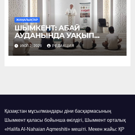
ЖАҢАЛЫҚТАР
ШЫМКЕНТ: АБАЙ
АУДАНЫНДА УАҚЫП
НАСИХАТТАЛДЫ
ИЮЛ 2, 2026
РЕДАКЦИЯ
Қазақстан мұсылмандары діни басқармасының
Шымкент қаласы бойынша өкілдігі, Шымкент орталық
«Halifa Al-Nahaian Aqmeshiti» мешіті. Мекен жайы: ҚР