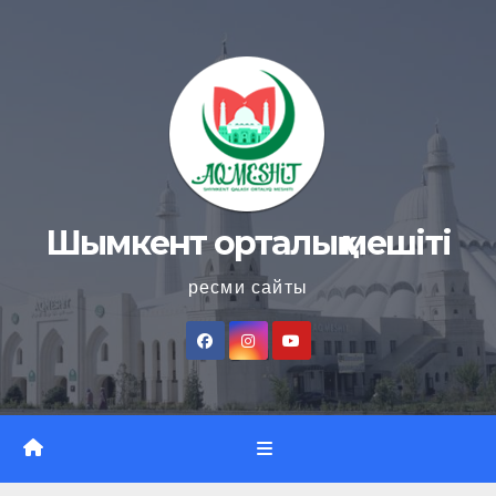
Skip
to
content
Шымкент орталық мешіті
ресми сайты