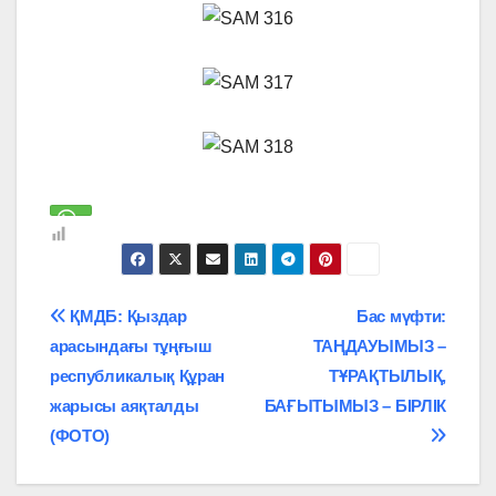
Навигация
ҚМДБ: Қыздар
Бас мүфти:
арасындағы тұңғыш
ТАҢДАУЫМЫЗ –
по
республикалық Құран
ТҰРАҚТЫЛЫҚ,
записям
жарысы аяқталды
БАҒЫТЫМЫЗ – БІРЛІК
(ФОТО)