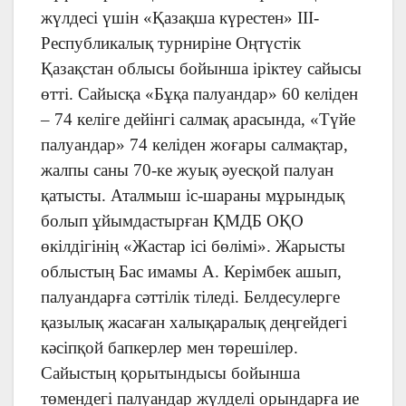
жүлдесі үшін «Қазақша күрестен» III-
Республикалық турниріне Оңтүстік
Қазақстан облысы бойынша іріктеу сайысы
өтті. Сайысқа «Бұқа палуандар» 60 келіден
– 74 келіге дейінгі салмақ арасында, «Түйе
палуандар» 74 келіден жоғары салмақтар,
жалпы саны 70-ке жуық әуесқой палуан
қатысты. Аталмыш іс-шараны мұрындық
болып ұйымдастырған ҚМДБ ОҚО
өкілдігінің «Жастар ісі бөлімі». Жарысты
облыстың Бас имамы А. Керімбек ашып,
палуандарға сәттілік тіледі. Белдесулерге
қазылық жасаған халықаралық деңгейдегі
кәсіпқой бапкерлер мен төрешілер.
Сайыстың қорытындысы бойынша
төмендегі палуандар жүлделі орындарға ие