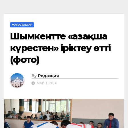
ЖАҢАЛЫҚТАР
Шымкентте «Қазақша
күрестен» іріктеу өтті
(фото)
By
Редакция
МАЙ 1, 2016