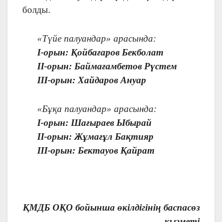
болды.
«Түйе палуандар» арасында:
I-орын: Қойбағаров Бекболат
II-орын: Баймағамбетов Рүстем
III-орын: Хайдаров Ануар
«Бұқа палуандар» арасында:
I-орын: Шағыраев Ыбырай
II-орын: Жұмағұл Бақтияр
III-орын: Бектауов Қайрат
ҚМДБ ОҚО бойынша өкілдігінің баспасөз
қызметі