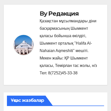
By
Редакция
Қазақстан мұсылмандары діни
басқармасының Шымкент
қаласы бойынша өкілдігі,
Шымкент орталық "Halifa Al-
Nahaian Aqmeshiti" мешіті.
Мекен жайы: ҚР Шымкент
қаласы, Темірлан тас жолы, н/з
Тел: 8(7252)45-33-38
Ұқсас жазбалар