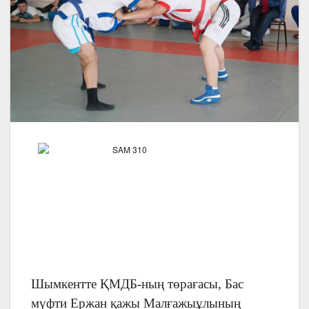
Шымкентте ҚМДБ-ның төрағасы, Бас
мүфти Ержан қажы Малғажыұлының