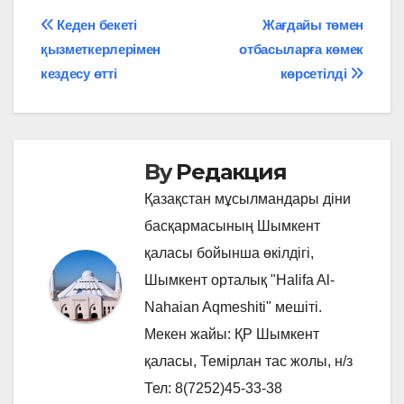
Навигация
Кеден бекеті
Жағдайы төмен
қызметкерлерімен
отбасыларға көмек
по
кездесу өтті
көрсетілді
записям
By
Редакция
Қазақстан мұсылмандары діни
басқармасының Шымкент
қаласы бойынша өкілдігі,
Шымкент орталық "Halifa Al-
Nahaian Aqmeshiti" мешіті.
Мекен жайы: ҚР Шымкент
қаласы, Темірлан тас жолы, н/з
Тел: 8(7252)45-33-38