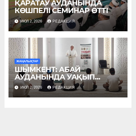
ҚАРАТАУ АУДАНЫНДА
КӨШПЕЛІ СЕМИНАР ӨТТІ
ИЮЛ 2, 2026
РЕДАКЦИЯ
ЖАҢАЛЫҚТАР
ШЫМКЕНТ: АБАЙ
АУДАНЫНДА УАҚЫП
НАСИХАТТАЛДЫ
ИЮЛ 2, 2026
РЕДАКЦИЯ