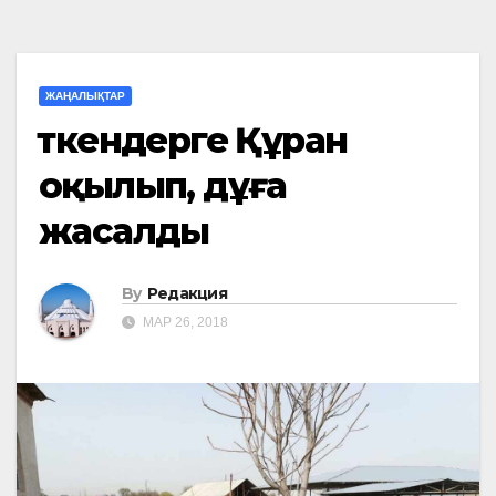
ЖАҢАЛЫҚТАР
Өткендерге Құран
оқылып, дұға
жасалды
By
Редакция
МАР 26, 2018