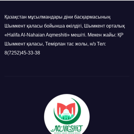
Қазақстан мұсылмандары діни басқармасының
Шымкент қаласы бойынша өкілдігі, Шымкент орталық
«Halifa Al-Nahaian Aqmeshiti» мешіті. Мекен жайы: ҚР
Шымкент қаласы, Темірлан тас жолы, н/з Тел:
8(7252)45-33-38