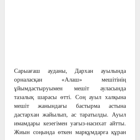
Сарыағаш ауданы, Дархан ауылында
орналасқан «Алаш» мешітінің
ұйымдастыруымен мешіт ауласында
тазалық шарасы өтті. Соң ауыл халқына
мешіт жанындағы бастырма астына
дастархан жайылып, ас таратылды. Ауыл
имамдары кезегімен уағыз-насихат айтты.
Жиын соңында өткен марқұмдарға құран