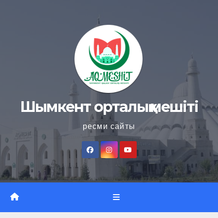
Skip
to
content
Шымкент орталық мешіті
ресми сайты