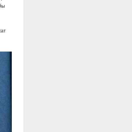
айы
хат