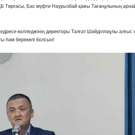
МДБ Төрғасы, Бас мүфти Наурызбай қажы Тағанұлының арн
медресе-колледжінің директоры Талғат Шәйділләұлы алғыс 
тты һәм берекелі болсын!