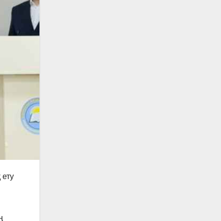
 ету
ң