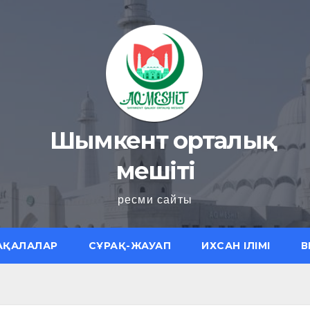
Шымкент орталық
мешіті
ресми сайты
АҚАЛАЛАР
СҰРАҚ-ЖАУАП
ИХСАН ІЛІМІ
В