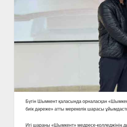
Бүгін Шымкент қаласында орналасқан «Шымкент
биік дәреже» атты мерекелік шарасы ұйымдас
Игі шараны «Шымкент» медресе-колледжінің ди