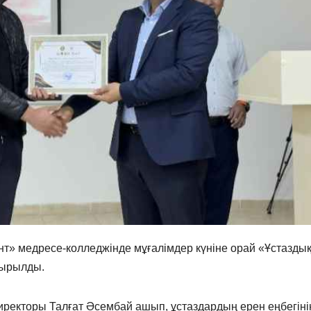
» медресе-колледжінде мұғалімдер күніне орай «Ұстаздық
тырылды.
ректоры Талғат Әсембай ашып, ұстаздардың ерен еңбегіні