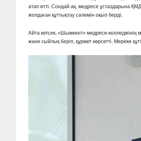
атап өтті. Сондай-ақ, медресе ұстаздарына Қ
жолдаған құттықтау сәлемін оқып берді.
Айта кетсек, «Шымкент» медресе-колледжінің 
және сыйлық беріп, құрмет көрсетті. Мереке құ