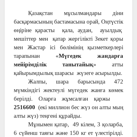
Қазақстан мұсылмандары діни
басқармасының бастамасына орай, Оңтүстік
өңіріне қарасты қала, аудан, ауылдық
мешіттер мен қатар жергілікті Зекет қоры
мен Жастар ісі бөлімінің қызметкерлері
тарапынан «
Мүгедек жандарға
мейірімділік танытайық
» атты
қайырымдылық шарасы жүзеге асырылды.
Жалпы, шара барысында 472
мүмкіндігі жектеулі мүгедек жанға көмек
берілді. Оларға жұмсалған қаржы
2516600
(екі миллион бес жүз он алты мың
алты жүз) теңгені құрайды.
Мұнымен қатар, 49 кілем, 3 қоларба,
6 сүйенш таяғы және 150 кг ет үлестірілді.