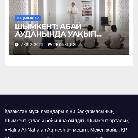
ЖАҢАЛЫҚТАР
ШЫМКЕНТ: АБАЙ
АУДАНЫНДА УАҚЫП
НАСИХАТТАЛДЫ
ИЮЛ 2, 2026
РЕДАКЦИЯ
Қазақстан мұсылмандары діни басқармасының
Шымкент қаласы бойынша өкілдігі, Шымкент орталық
«Halifa Al-Nahaian Aqmeshiti» мешіті. Мекен жайы: ҚР