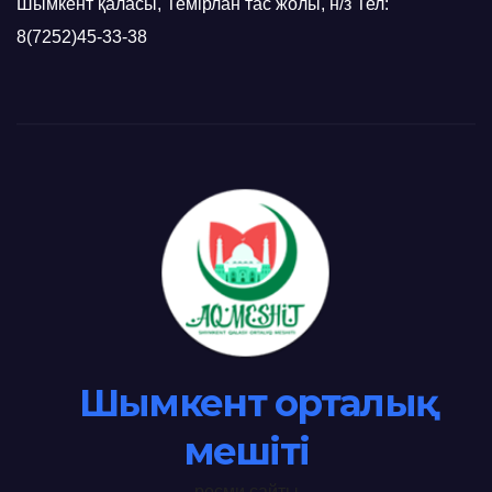
Шымкент қаласы, Темірлан тас жолы, н/з Тел:
8(7252)45-33-38
Шымкент орталық
мешіті
ресми сайты