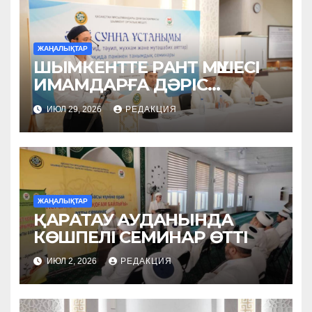
ЖАҢАЛЫҚТАР
ШЫМКЕНТТЕ РАНТ МҮШЕСІ
ИМАМДАРҒА ДӘРІС
ОҚЫДЫ
ИЮЛ 29, 2026
РЕДАКЦИЯ
ЖАҢАЛЫҚТАР
ҚАРАТАУ АУДАНЫНДА
КӨШПЕЛІ СЕМИНАР ӨТТІ
ИЮЛ 2, 2026
РЕДАКЦИЯ