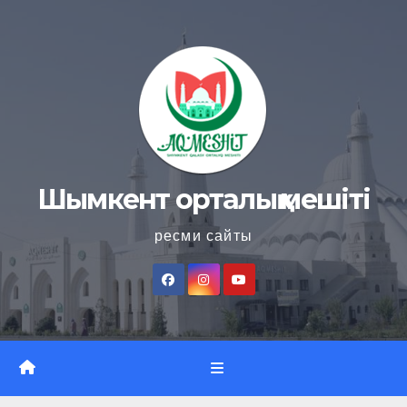
Skip
to
content
Шымкент орталық мешіті
ресми сайты