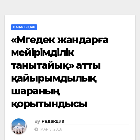
ЖАҢАЛЫҚТАР
«Мүгедек жандарға
мейірімділік
танытайық» атты
қайырымдылық
шараның
қорытындысы
By
Редакция
МАР 3, 2016