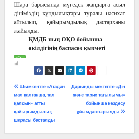
Шара барысында мүгедек жандарға асыл
дініміздің құндылықтары туралы насихат
айтылып, қайырымдылық дастарханы
жайылды.
ҚМДБ-ның ОҚО бойынша
өкілдігінің баспасөз қызметі
Навигация
Шымкентте «Атадан
Дарынды мектепте «Дін
мал қалғанша, тал
және тарих тағылымы»
по
қалсын» атты
бойынша кездесу
записям
қайырымдылық
ұйымдастырылды
шарасы басталды