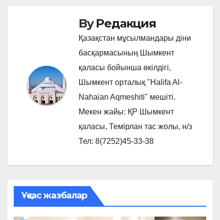
By
Редакция
Қазақстан мұсылмандары діни
басқармасының Шымкент
қаласы бойынша өкілдігі,
Шымкент орталық "Halifa Al-
Nahaian Aqmeshiti" мешіті.
Мекен жайы: ҚР Шымкент
қаласы, Темірлан тас жолы, н/з
Тел: 8(7252)45-33-38
Ұқсас жазбалар