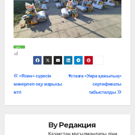
Навигация
«Ясин» сүресін
Ұстазға «Умра қажылық»
мәнерлеп оқу жарысы
сертификаты
по
өтті
табысталды
записям
By
Редакция
Қазақстан мұсылмандары діни