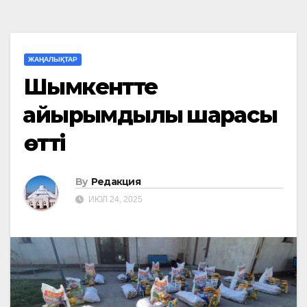
ЖАҢАЛЫҚТАР
Шымкентте
қайырымдылық шарасы
өтті
By
Редакция
ИЮЛ 24, 2025