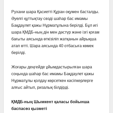
Рухани шара Қасиетті Құран оқумен басталды.
Әуелгі құттықтау сөзді шаһар бас имамы
Бақдаулет қажы Нұрматұлына берілді. Бұл игі
шара ҚМДБ-ның дін мен дәстүр және ізгі қоғам
бағыты аясында өткізіліп жатқанын айрықша
атап өтті. Шара аясында 40 отбасыға көмек
берілді.
Жоғары деңгейде ұйымдастырылған шара
соңында шаһар бас имамы Бақдаулет қажы
Нұрматұлы қолдау көрсеткен кәсіпкерлерге
алғыс айтып, ризалық білдірді.
ҚМДБ-ның Шымкент қаласы бойынша
баспасөз қызметі