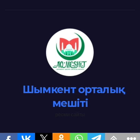
Шымкент орталық
мешіті
ресми сайты