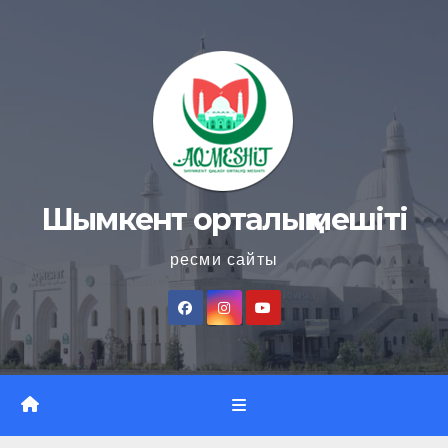
Skip
to
content
Шымкент орталық мешіті
ресми сайты