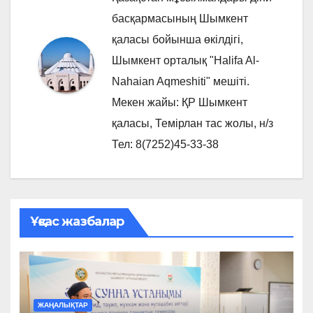
басқармасының Шымкент
қаласы бойынша өкілдігі,
Шымкент орталық "Halifa Al-
Nahaian Aqmeshiti" мешіті.
Мекен жайы: ҚР Шымкент
қаласы, Темірлан тас жолы, н/з
Тел: 8(7252)45-33-38
Ұқсас жазбалар
ЖАҢАЛЫҚТАР