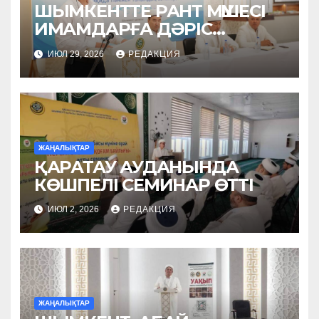
ШЫМКЕНТТЕ РАНТ МҮШЕСІ
ИМАМДАРҒА ДӘРІС
ОҚЫДЫ
ИЮЛ 29, 2026
РЕДАКЦИЯ
ЖАҢАЛЫҚТАР
ҚАРАТАУ АУДАНЫНДА
КӨШПЕЛІ СЕМИНАР ӨТТІ
ИЮЛ 2, 2026
РЕДАКЦИЯ
ЖАҢАЛЫҚТАР