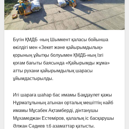
Бүгін ҚМДБ -ның Шымкент қаласы бойынша
өкілдігі мен «Зекет және қайырымдылық»
қорының ұйытқы болуымен ҚМДБ-ның Ізгі
қоғам бағыты баясында «Қайырымды жұма»
атты рухани қайырымдылық шарасы
ұйымдастырылды.
Игі шараға шаһар бас имамы Бақдаулет қажы
Нұрматұлының атынан орталық мешіттің найб
имамы Мұсабек Ақтамберді, дінтанушы
Мұхамеджан Естеміров, қалалық іс басқарушы
Әлжан Сәдиев т.б азаматтар қатысты.