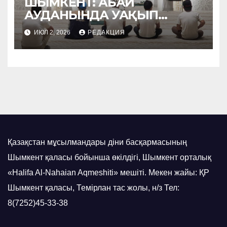
ШЫМКЕНТ: АБАЙ
АУДАНЫНДА УАҚЫП
НАСИХАТТАЛДЫ
ИЮЛ 2, 2026
РЕДАКЦИЯ
Қазақстан мұсылмандары діни басқармасының
Шымкент қаласы бойынша өкілдігі, Шымкент орталық
«Halifa Al-Nahaian Aqmeshiti» мешіті. Мекен жайы: ҚР
Шымкент қаласы, Темірлан тас жолы, н/з Тел:
8(7252)45-33-38