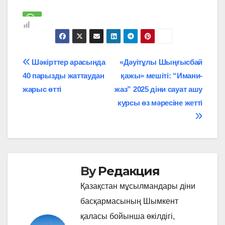
Навигация
Шәкірттер арасында
«Дәуітұлы Шыңғысбай
40 парызды жаттаудан
қажы» мешіті: “Имани-
по
жарыс өтті
жаз” 2025 діни сауат ашу
записям
курсы өз мәресіне жетті
By
Редакция
Қазақстан мұсылмандары діни
басқармасының Шымкент
қаласы бойынша өкілдігі,