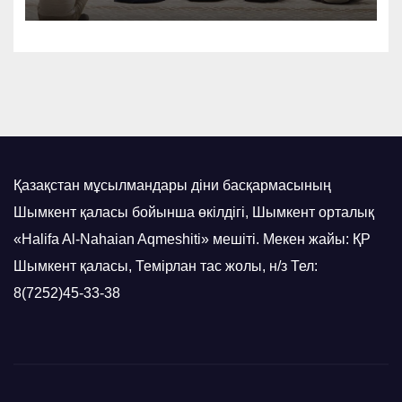
Қазақстан мұсылмандары діни басқармасының
Шымкент қаласы бойынша өкілдігі, Шымкент орталық
«Halifa Al-Nahaian Aqmeshiti» мешіті. Мекен жайы: ҚР
Шымкент қаласы, Темірлан тас жолы, н/з Тел:
8(7252)45-33-38