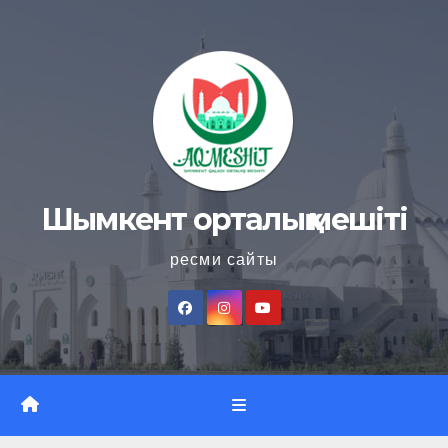
Skip
to
content
Шымкент орталық мешіті
ресми сайты