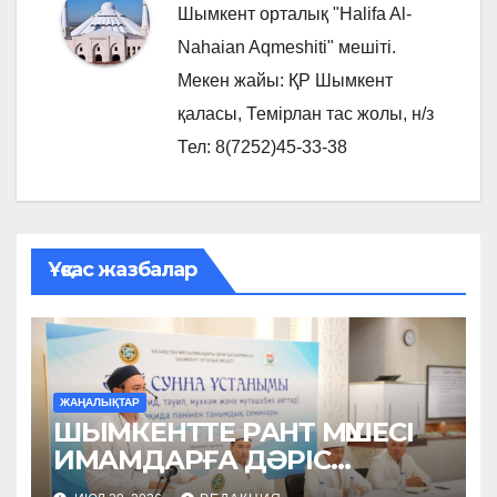
Шымкент орталық "Halifa Al-
Nahaian Aqmeshiti" мешіті.
Мекен жайы: ҚР Шымкент
қаласы, Темірлан тас жолы, н/з
Тел: 8(7252)45-33-38
Ұқсас жазбалар
ЖАҢАЛЫҚТАР
ШЫМКЕНТТЕ РАНТ МҮШЕСІ
ИМАМДАРҒА ДӘРІС
ОҚЫДЫ