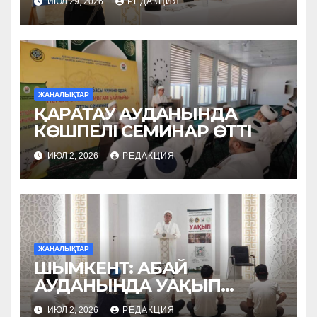
ИЮЛ 29, 2026
РЕДАКЦИЯ
ЖАҢАЛЫҚТАР
ҚАРАТАУ АУДАНЫНДА
КӨШПЕЛІ СЕМИНАР ӨТТІ
ИЮЛ 2, 2026
РЕДАКЦИЯ
ЖАҢАЛЫҚТАР
ШЫМКЕНТ: АБАЙ
АУДАНЫНДА УАҚЫП
НАСИХАТТАЛДЫ
ИЮЛ 2, 2026
РЕДАКЦИЯ