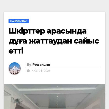
ЖАҢАЛЫҚТАР
Шәкірттер арасында
дұға жаттаудан сайыс
өтті
By
Редакция
ИЮЛ 21, 2025