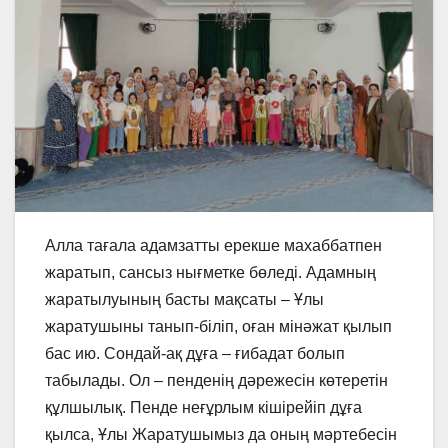
Алла тағала адамзатты ерекше махаббатпен
жаратып, сансыз нығметке бөледі. Адамның
жаратылуының басты мақсаты – Ұлы
жаратушыны танып-біліп, оған мінәжат қылып
бас ию. Сондай-ақ дұға – ғибадат болып
табылады. Ол – пенденің дәрежесін көтеретін
құлшылық. Пенде неғұрлым кішірейіп дұға
қылса, Ұлы Жаратушымыз да оның мәртебесін