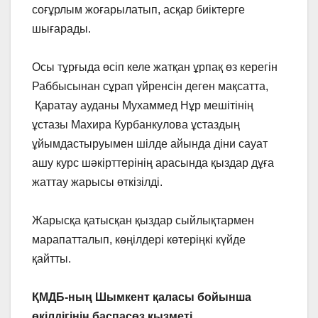
соғұрлым жоғарылатып, асқар биіктерге
шығарады.
Осы тұрғыда өсіп келе жатқан ұрпақ өз керегін
Раббысынан сұрап үйренсін деген мақсатта,
Қаратау ауданы Мухаммед Нұр мешітінің
ұстазы Махира Курбанкулова ұстаздың
ұйымдастыруымен шілде айында діни сауат
ашу курс шәкірттерінің арасында қыздар дұға
жаттау жарысы өткізілді.
Жарысқа қатысқан қыздар сыйлықтармен
марапатталып, көңілдері көтеріңкі күйде
қайтты.
ҚМДБ-ның Шымкент қаласы бойынша
өкілдігінің баспасөз қызметі