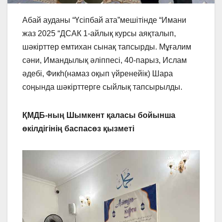
Абай ауданы “Үсіпбай ата”мешітінде “Имани
жаз 2025 “ДСАК 1-айлық курсы аяқталып,
шәкірттер емтихан сынақ тапсырды. Мұғалим
сәни, Имандылық әліппесі, 40-парыз, Ислам
әдебі, Фикһ(намаз оқып үйренейік) Шара
соңында шәкірттерге сыйлық тапсырылды.
ҚМДБ-ның Шымкент қаласы бойынша
өкілдігінің баспасөз қызметі