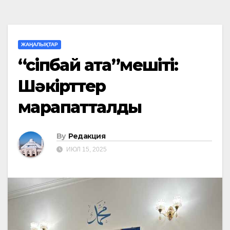
ЖАҢАЛЫҚТАР
“Үсіпбай ата”мешіті:
Шәкірттер
марапатталды
By
Редакция
ИЮЛ 15, 2025