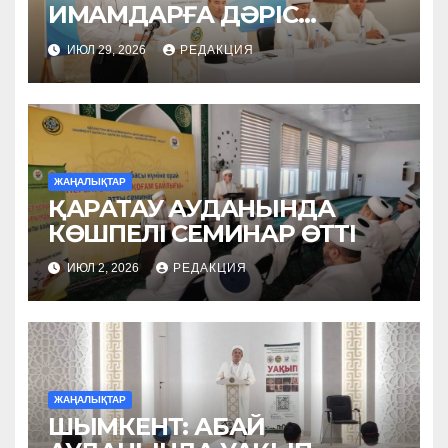
ИМАМДАРҒА ДӘРІС
ОҚЫДЫ
ИЮЛ 29, 2026
РЕДАКЦИЯ
ЖАҢАЛЫҚТАР
ҚАРАТАУ АУДАНЫНДА
КӨШПЕЛІ СЕМИНАР ӨТТІ
ИЮЛ 2, 2026
РЕДАКЦИЯ
ЖАҢАЛЫҚТАР
ШЫМКЕНТ: АБАЙ