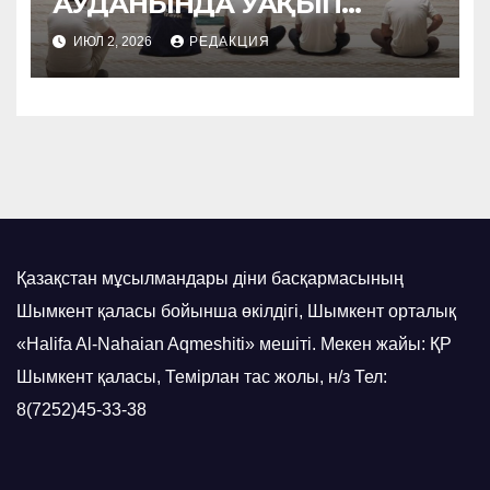
АУДАНЫНДА УАҚЫП
НАСИХАТТАЛДЫ
ИЮЛ 2, 2026
РЕДАКЦИЯ
Қазақстан мұсылмандары діни басқармасының
Шымкент қаласы бойынша өкілдігі, Шымкент орталық
«Halifa Al-Nahaian Aqmeshiti» мешіті. Мекен жайы: ҚР
Шымкент қаласы, Темірлан тас жолы, н/з Тел:
8(7252)45-33-38