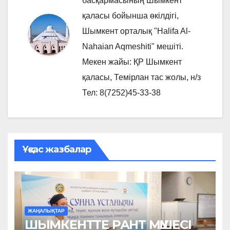
басқармасының Шымкент
қаласы бойынша өкілдігі,
Шымкент орталық "Halifa Al-
Nahaian Aqmeshiti" мешіті.
Мекен жайы: ҚР Шымкент
қаласы, Темірлан тас жолы, н/з
Тел: 8(7252)45-33-38
Ұқсас жазбалар
ЖАҢАЛЫҚТАР
ШЫМКЕНТТЕ РАНТ МҮШЕСІ