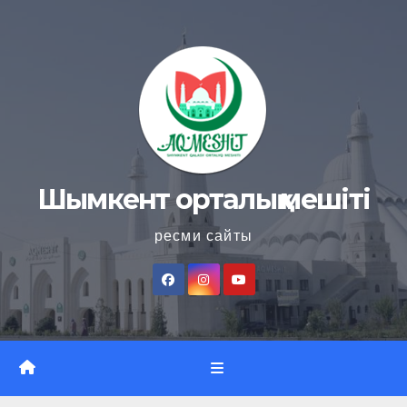
Skip
to
content
Шымкент орталық мешіті
ресми сайты