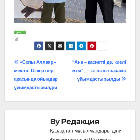
Навигация
«Сопы Аллаяр»
“Ана – қасиетті де, киелі
мешіті: Шәкірттер
есім”, — атты іс-шарасы
по
арасында ойындар
ұйымдастырылды
записям
ұйымдастырылды
By
Редакция
Қазақстан мұсылмандары діни