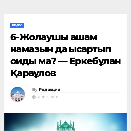
ВИДЕО
6-Жолаушы ақшам
намазын да қысқартып
оқиды ма? — Еркебұлан
Қарақұлов
By
Редакция
ЯНВ 3, 2018