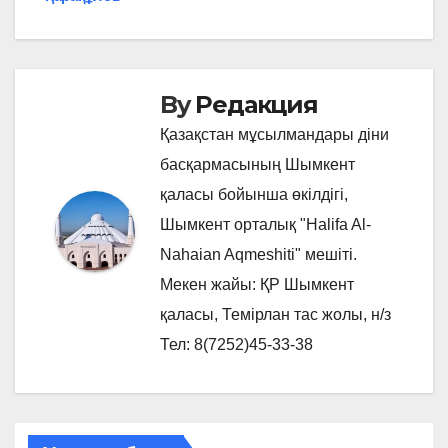
записям
By
Редакция
Қазақстан мұсылмандары діни
басқармасының Шымкент
қаласы бойынша өкілдігі,
Шымкент орталық "Halifa Al-
Nahaian Aqmeshiti" мешіті.
Мекен жайы: ҚР Шымкент
қаласы, Темірлан тас жолы, н/з
Тел: 8(7252)45-33-38