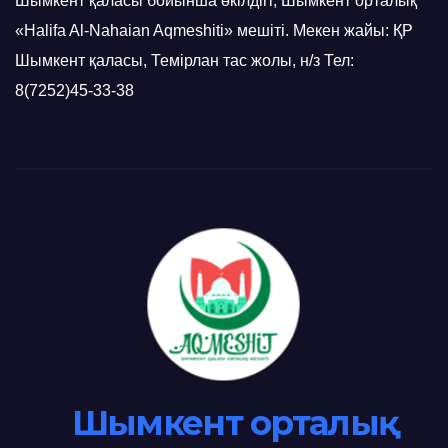
Шымкент қаласы бойынша өкілдігі, Шымкент орталық
«Halifa Al-Nahaian Aqmeshiti» мешіті. Мекен жайы: ҚР
Шымкент қаласы, Темірлан тас жолы, н/з Тел:
8(7252)45-33-38
Шымкент орталық