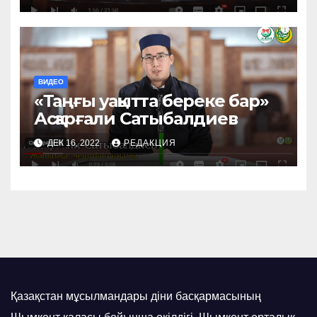
ВИДЕО
«Таңғы уақытта береке бар»
Асқарғали Сатыбалдиев
ДЕК 16, 2022
РЕДАКЦИЯ
Қазақстан мұсылмандары діни басқармасының