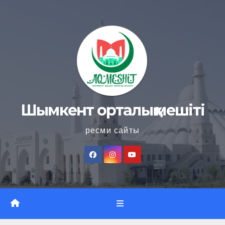
Skip
to
content
Шымкент орталық мешіті
ресми сайты