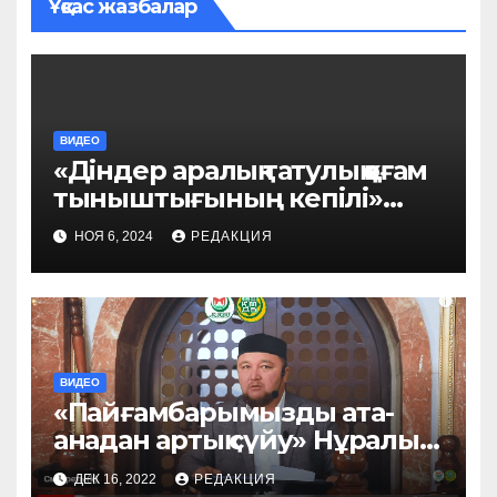
Ұқсас жазбалар
ВИДЕО
«Діндер аралық татулық қоғам
тыныштығының кепілі»
Әбдіқаһһар Ерматов
НОЯ 6, 2024
РЕДАКЦИЯ
ВИДЕО
«Пайғамбарымызды ата-
анадан артық сүйу» Нұралы
Бақытұлы ұстаз
ДЕК 16, 2022
РЕДАКЦИЯ