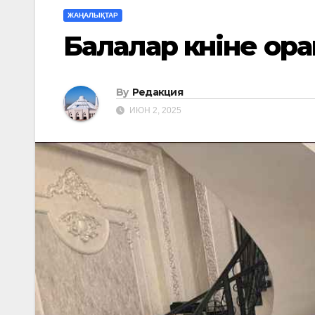
ЖАҢАЛЫҚТАР
Балалар күніне ор
By
Редакция
ИЮН 2, 2025