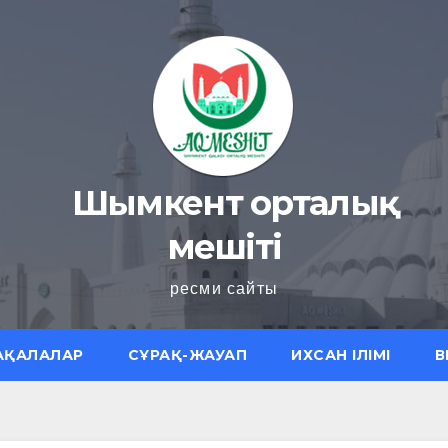
Шымкент орталық
мешіті
ресми сайты
АҚАЛАЛАР
СҰРАҚ-ЖАУАП
ИХСАН ІЛІМІ
В