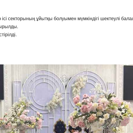
 ісі секторының ұйытқы болуымен мүмкіндігі шектеулі бала
ырылды.
ірілді.