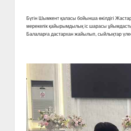
Бүгін Шымкент қаласы бойынша өкілдігі Жастар
мерекелік қайырымдылық іс шарасы ұйымдаст
Балаларға дастархан жайылып, сыйлықтар үлест