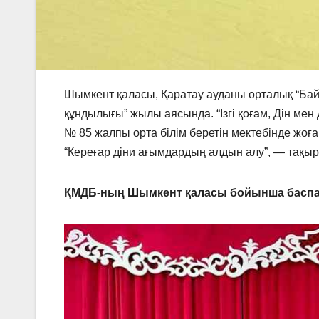
Шымкент қаласы, Қаратау ауданы орталық “Бай
құндылығы” жылы аясында. “Ізгі қоғам, Дін ме
№ 85 жалпы орта білім беретін мектебінде жо
“Кереғар діни ағымдардың алдын алу”, — тақыр
ҚМДБ-ның Шымкент қаласы бойынша баспа