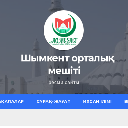
Шымкент орталық
мешіті
ресми сайты
АҚАЛАЛАР
СҰРАҚ-ЖАУАП
ИХСАН ІЛІМІ
В