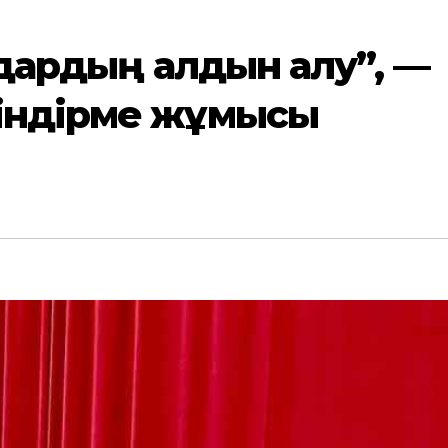
мдардың алдын алу”, —
індірме жұмысы