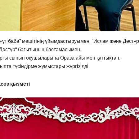
ғұт баба” мешітінің ұйымдастыруымен. “Ислам және Дәстүр
н Дәстүр“ бағытының бастамасымен.
ғарғы сынып оқушыларына Ораза айы мен құттықтап,
ыпта түсіндірме жұмыстары жүргізілді.
сөз қызметі