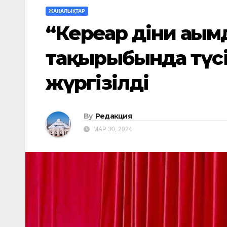
ЖАҢАЛЫҚТАР
“Кереғар діни ағы
тақырыбында түс
жүргізілді
By
Редакция
МАР 30, 2024