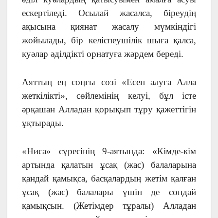
ескертіледі. Осылай жасалса, біреудің
ақысына қиянат жасалу мүмкіндігі
жойылады, бір келіспеушілік шыға қалса,
куәлар әділдікті орнатуға жәрдем береді.
Аяттың ең соңғы сөзі «Есеп алуға Алла
жеткілікті», сөйлемінің келуі, бұл істе
әрқашан Алладан қорықып тұру қажеттігін
ұқтырады.
«Ниса» сүресінің 9-аятында: «Кімде-кім
артында қалатын ұсақ (жас) балаларына
қандай қамықса, басқалардың жетім қалған
ұсақ (жас) балалары үшін де сондай
қамықсын. (Жетімдер тұралы) Алладан