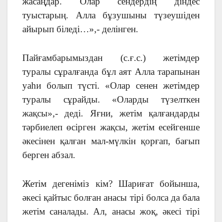
жасаңдар. Олар сендердің діндес
туыстарың. Алла бұзушыны түзеушіден
айырып біледі…»,- делінген.
Пайғамбарымыздан (с.ғ.с.) жетімдер
туралы сұралғанда бұл аят Алла тарапынан
уаһи болып түсті. «Олар сенен жетімдер
туралы сұрайды. «Оларды түзелткен
жақсы»,- деді. Яғни, жетім қалғандарды
тәрбиелеп өсірген жақсы, жетім есейгенше
әкесінен қалған мал-мүлкін қорғап, бағып
берген абзал.
Жетім дегеніміз кім? Шариғат бойынша,
әкесі қайтыс болған анасы тірі болса да бала
жетім саналады. Ал, анасы жоқ, әкесі тірі