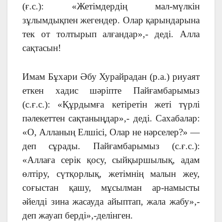
(ғ.с.): «Жетімдердің мал-мүлкін
зұлымдықпен жегендер. Олар қарындарына
тек от толтырып алғандар»,- деді. Алла
сақтасын!
Имам Бұхари Әбу Хурайрадан (р.а.) риуаят
еткен хадис шәріпте Пайғамбарымыз
(с.ғ.с.): «Құрдымға кетіретін жеті түрлі
пәлекеттен сақтаныңдар»,- деді. Сахабалар:
«О, Алланың Елшісі, Олар не нәрселер?» —
деп сұрады. Пайғамбарымыз (с.ғ.с.):
«Аллаға серік қосу, сыйқыршылық, адам
өлтіру, сүтқорлық, жетімнің малын жеу,
соғыстан қашу, мұсылман ар-намысты
әйелді зина жасауда айыптап, жала жабу»,-
деп жауап берді»,-делінген.