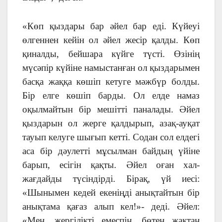
«Көп қыздары бар әйел бар еді. Күйеуі
өлгеннен кейін ол әйел жесір қалды. Көп
қиналды, бейшара күйге түсті. Өзінің
мүсәпір күйіне намыстанған ол қыздарымен
басқа жаққа көшіп кетуге мәжбүр болды.
Бір елге көшіп барды. Ол елде намаз
оқылмайтын бір мешітті паналады. Әйел
қыздарын ол жерге қалдырып, азақ-ауқат
тауып келуге шығып кетті. Содан сол елдегі
аса бір дәулетті мұсылман байдың үйіне
барып, есігін қақты. Әйел оған хал-
жағдайды түсіндірді. Бірақ, үй иесі:
«Шынымен кедей екеніңді анықтайтын бір
анықтама қағаз алып кел!»- деді. Әйел:
«Мен, жергілікті емеспін, бөтен жақтан