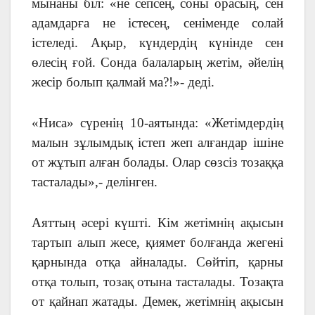
мынаны біл: «не сепсең, соны орасың, сен
адамдарға не істесең, сеніменде солай
істеледі. Ақыр, күндердің күнінде сен
өлесің ғой. Сонда балаларың жетім, әйелің
жесір болып қалмай ма?!»- деді.
«Ниса» сүренің 10-аятында: «Жетімдердің
малын зұлымдық істеп жеп алғандар ішіне
от жұтып алған болады. Олар сөзсіз тозаққа
тасталады»,- делінген.
Аяттың әсері күшті. Кім жетімнің ақысын
тартып алып жесе, қиямет болғанда жегені
қарнында отқа айналады. Сөйтіп, қарны
отқа толып, тозақ отына тасталады. Тозақта
от қайнап жатады. Демек, жетімнің ақысын