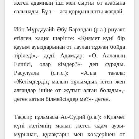
жеген адамның іші мен сырты от азабына
салынады. Бұл — аса қорқынышты жағдай.
Ибн Мұрдауайһ Әбу Барзодан (р.а.) риуаят
етілген хадис шәріпте: «Қиямет күні бір
қауым ауыздарынан от лаулап тұрған бойда
тіріледі»,- деді. Адамдар: «О, Алланың
Елшісі, олар кімдер?»- деп сұрады.
Расулулла (с.ғ.с.): «Алла тағала:
«Жетімдердің малын зұлымдық істеп жеп
алғандар ішіне от жұтып алған болады»,-
деген аятын білмейсіңдер ме?»- деген.
Тафсир ғұламасы Ас-Судий (р.а.): «Қиямет
күні жетімнің малын жеген адам аузы-
мұрынан, құлақтары мен көздерінен от