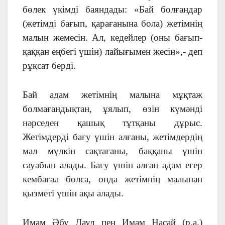
бөлек үкімді баяндады: «Бай болғандар
(жетімді бағып, қарағанына бола) жетімнің
малын жемесін. Ал, кедейлер (оны бағып-
қаққан еңбегі үшін) лайығымен жесін»,- деп
рұқсат берді.
Бай адам жетімнің малына мұқтаж
болмағандықтан, ұялып, өзін күмәнді
нәрседен қашық тұтқаны дұрыс.
Жетімдерді бағу үшін алғаны, жетімдердің
мал мүлкін сақтағаны, баққаны үшін
сауабын алады. Бағу үшін алған адам егер
кембағал болса, онда жетімнің малынан
қызметі үшін ақы алады.
Имам Әбу Дауд пен Имам Насай (р.а.)