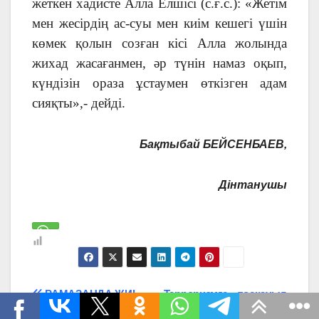
жеткен хадисте Алла Елшісі (с.ғ.с.): «Жетім
мен жесірдің ас-суы мен киім кешегі үшін
көмек қолын созған кісі Алла жолында
жихад жасағанмен, әр түнін намаз оқып,
күндізін ораза ұстаумен өткізген адам
сияқты»,- дейді.
Бақтыбай БЕЙСЕНБАЕВ,
Дінтанушы
Навигация
РАМАЗАНДА ЖИІ
Терроризмге – тосқауыл
БОЛАТЫН 10 ҚАТЕЛІК
ИСЛАМ ЖАЗЫҚСЫЗ