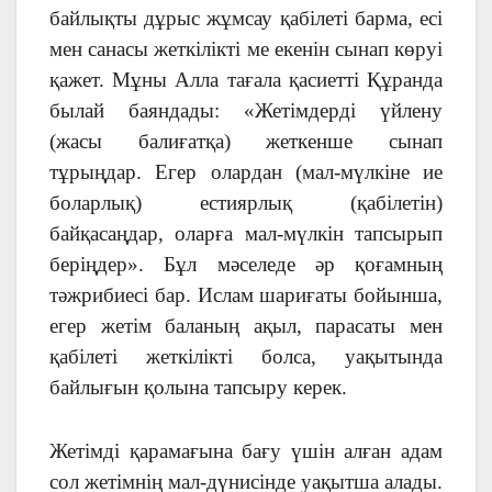
байлықты дұрыс жұмсау қабілеті барма, есі
мен санасы жеткілікті ме екенін сынап көруі
қажет. Мұны Алла тағала қасиетті Құранда
былай баяндады: «Жетімдерді үйлену
(жасы балиғатқа) жеткенше сынап
тұрыңдар. Егер олардан (мал-мүлкіне ие
боларлық) естиярлық (қабілетін)
байқасаңдар, оларға мал-мүлкін тапсырып
беріңдер». Бұл мәселеде әр қоғамның
тәжрибиесі бар. Ислам шариғаты бойынша,
егер жетім баланың ақыл, парасаты мен
қабілеті жеткілікті болса, уақытында
байлығын қолына тапсыру керек.
Жетімді қарамағына бағу үшін алған адам
сол жетімнің мал-дүнисінде уақытша алады.