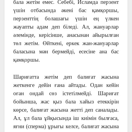
бала жетім емес. Себебі, Исламда перзент
үшін отбасында әкені бас қамқоршы,
перзенттің болашағы үшін ең үлкен
жауапты адам деп біледі. Ал, жануарлар
әлемінде, керісінше, анасынан айырылған
төл жетім. Өйткені, еркек жан-жануарлар
баласына мән бермейді, есесіне ана бас
қамқоршы.
Шариғатта жетім деп балиғат жасына
жеткенге дейін ғана айтады. Одан кейін
оған ондай сөз істетілмейді. Шариғат
бойынша, жас қыз бала хайыз етеккірін
көрсе, балиғат жасына жетті деп саналады.
Ал, ұл бала ұйқысында іш киімін былғаса,
яғни (сперма) ұрығы келсе, балиғат жасына