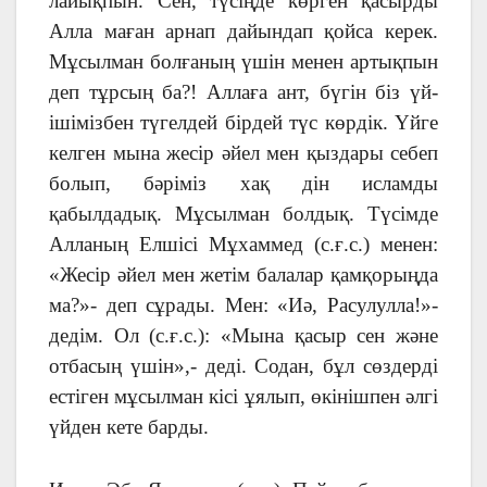
лайықпын. Сен, түсіңде көрген қасырды
Алла маған арнап дайындап қойса керек.
Мұсылман болғаның үшін менен артықпын
деп тұрсың ба?! Аллаға ант, бүгін біз үй-
ішімізбен түгелдей бірдей түс көрдік. Үйге
келген мына жесір әйел мен қыздары себеп
болып, бәріміз хақ дін исламды
қабылдадық. Мұсылман болдық. Түсімде
Алланың Елшісі Мұхаммед (с.ғ.с.) менен:
«Жесір әйел мен жетім балалар қамқорыңда
ма?»- деп сұрады. Мен: «Иә, Расулулла!»-
дедім. Ол (с.ғ.с.): «Мына қасыр сен және
отбасың үшін»,- деді. Содан, бұл сөздерді
естіген мұсылман кісі ұялып, өкінішпен әлгі
үйден кете барды.