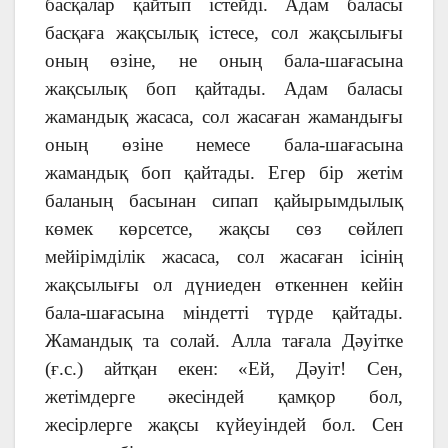
басқалар қайтып істейді. Адам баласы
басқаға жақсылық істесе, сол жақсылығы
оның өзіне, не оның бала-шағасына
жақсылық боп қайтады. Адам баласы
жамандық жасаса, сол жасаған жамандығы
оның өзіне немесе бала-шағасына
жамандық боп қайтады. Егер бір жетім
баланың басынан сипап қайырымдылық
көмек көрсетсе, жақсы сөз сөйлеп
мейірімділік жасаса, сол жасаған ісінің
жақсылығы ол дүниеден өткеннен кейін
бала-шағасына міндетті түрде қайтады.
Жамандық та солай. Алла тағала Дәуітке
(ғ.с.) айтқан екен: «Ей, Дәуіт! Сен,
жетімдерге әкесіндей қамқор бол,
жесірлерге жақсы күйеуіндей бол. Сен