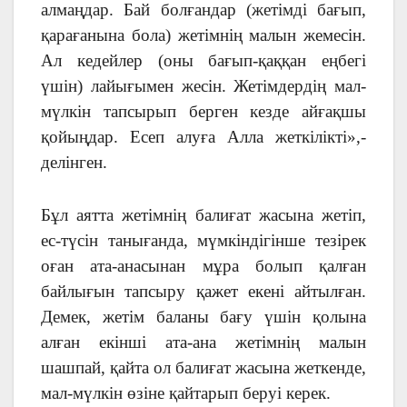
алмаңдар. Бай болғандар (жетімді бағып,
қарағанына бола) жетімнің малын жемесін.
Ал кедейлер (оны бағып-қаққан еңбегі
үшін) лайығымен жесін. Жетімдердің мал-
мүлкін тапсырып берген кезде айғақшы
қойыңдар. Есеп алуға Алла жеткілікті»,-
делінген.
Бұл аятта жетімнің балиғат жасына жетіп,
ес-түсін танығанда, мүмкіндігінше тезірек
оған ата-анасынан мұра болып қалған
байлығын тапсыру қажет екені айтылған.
Демек, жетім баланы бағу үшін қолына
алған екінші ата-ана жетімнің малын
шашпай, қайта ол балиғат жасына жеткенде,
мал-мүлкін өзіне қайтарып беруі керек.