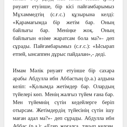
риуаят етуінше, бір кісі пайғамбарымыз
Мұхаммедтің (с.ғ.с.) құзырына келді:
«Қарамағымда бір жетім бар. Оның
байлығы бар. Меніңке жоқ. Оның
байлығын өзіме жаратсам бола ма?»- деп
сұрады. Пайғамбарымыз (с.ғ.с.): «Ысырап
етпей, ынсаппен дұрыс пайдалан»,- деді.
Имам Мәлік риуаят етуінше бір сахара
арабы Абдулла ибн Аббастың (р.а.) алдына
келіп: «Қолымда жетімдер бар. Олардың
түйелері көп. Менің жалғыз түйем ғана бар.
Мен түйемнің сүтін кедейлерге беріп
отырсам. Жетімдердің түйесінің сүтін ішу
маған адал ма?»- деп сұрады. Абдулла ибн
Аббас (р.а.): «Егер жоғалса, тауып келсең,