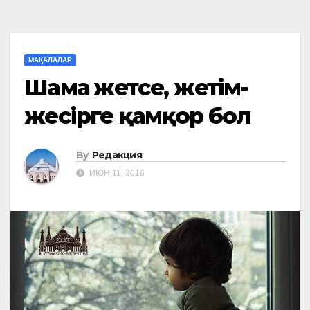
МАҚАЛАЛАР
Шамаң жетсе, жетім-
жесірге қамқор бол
By
Редакция
ИЮН 11, 2016