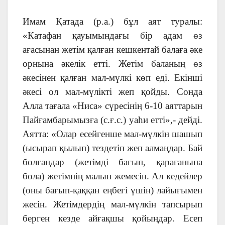
Имам Қатада (р.а.) бұл аят туралы:
«Катафан қауымындағы бір адам өз
ағасынан жетім қалған кешкентай балаға әке
орнына әкелік етті. Жетім баланың өз
әкесінен қалған мал-мүлкі көп еді. Екінші
әкесі ол мал-мүлікті жеп қойды. Сонда
Алла тағала «Ниса» сүресінің 6-10 аяттарын
Пайғамбарымызға (с.ғ.с.) уаһи етті»,- дейді.
Аятта: «Олар есейгенше мал-мүлкін шашып
(ысырап қылып) тездетіп жеп алмаңдар. Бай
болғандар (жетімді бағып, қарағанына
бола) жетімнің малын жемесін. Ал кедейлер
(оны бағып-қаққан еңбегі үшін) лайығымен
жесін. Жетімдердің мал-мүлкін тапсырып
берген кезде айғақшы қойыңдар. Есеп