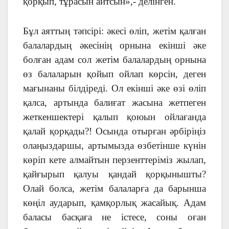
қорқып, тұрасын айтсын»,- делінген.
Бұл аяттың тәпсірі: әкесі өліп, жетім қалған
балалардың әкесінің орнына екінші әке
болған адам сол жетім балалардың орнына
өз балаларын қойып ойлап көрсін, деген
мағынаны білдіреді. Ол екінші әке өзі өліп
қалса, артында балиғат жасына жетпеген
жеткеншектері қалып қоюын ойлағанда
қалай қорқады?! Осында отырған әрбіріңіз
олаңыздаршы, артымызда өзбетінше күнін
көріп кете алмайтын перзенттеріміз жылап,
қайғырып қалуы қандай қорқынышты?
Олай болса, жетім балаларға да барынша
көңіл аударып, қамқорлық жасайық. Адам
баласы басқаға не істесе, соны оған