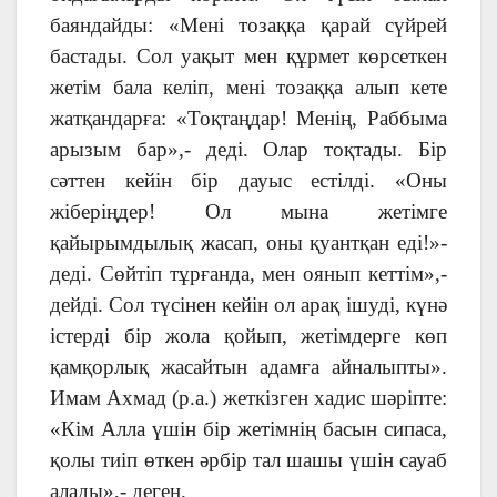
баяндайды: «Мені тозаққа қарай сүйрей
бастады. Сол уақыт мен құрмет көрсеткен
жетім бала келіп, мені тозаққа алып кете
жатқандарға: «Тоқтаңдар! Менің, Раббыма
арызым бар»,- деді. Олар тоқтады. Бір
сәттен кейін бір дауыс естілді. «Оны
жіберіңдер! Ол мына жетімге
қайырымдылық жасап, оны қуантқан еді!»-
деді. Сөйтіп тұрғанда, мен оянып кеттім»,-
дейді. Сол түсінен кейін ол арақ ішуді, күнә
істерді бір жола қойып, жетімдерге көп
қамқорлық жасайтын адамға айналыпты».
Имам Ахмад (р.а.) жеткізген хадис шәріпте:
«Кім Алла үшін бір жетімнің басын сипаса,
қолы тиіп өткен әрбір тал шашы үшін сауаб
алады»,- деген.