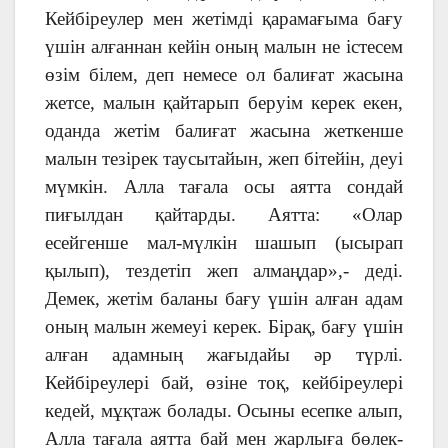
Кейбіреулер мен жетімді қарамағыма бағу
үшін алғаннан кейін оның малын не істесем
өзім білем, деп немесе ол балиғат жасына
жетсе, малын қайтарып беруім керек екен,
оданда жетім балиғат жасына жеткенше
малын тезірек таусытайын, жеп бітейін, деуі
мүмкін. Алла тағала осы аятта сондай
пиғылдан қайтарды. Аятта: «Олар
есейгенше мал-мүлкін шашып (ысырап
қылып), тездетіп жеп алмаңдар»,- деді.
Демек, жетім баланы бағу үшін алған адам
оның малын жемеуі керек. Бірақ, бағу үшін
алған адамның жағыдайы әр түрлі.
Кейбіреулері бай, өзіне тоқ, кейбіреулері
кедей, мұқтаж болады. Осыны есепке алып,
Алла тағала аятта бай мен жарлыға бөлек-