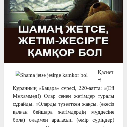
Қасиет
ті
Құранның «Бақара» сүресі, 220-аятта: «(Ей
Мұхаммед!) Олар сенен жетімдер туралы
сұрайды. «Оларды түзелткен жақсы. (әкесіз
қалған бейшара жетімдердің мүддесіне
бола) олармен араласып (өмір сүріңдер)