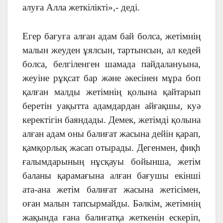
алуға Алла жеткілікті»,- деді.
Егер бағуға алған адам бай болса, жетімнің
малын жеуден ұялсын, тартынсын, ал кедей
болса, белгіленген шамада пайдалануына,
жеуіне рұқсат бар және әкесінен мұра боп
қалған малды жетімнің қолына қайтарып
беретін уақытта адамдардан айғақшы, куә
керектігін баяндады. Демек, жетімді қолына
алған адам оны балиғат жасына дейін қарап,
қамқорлық жасап отырады. Дегенмен, фиқһ
ғалымдарының нұсқауы бойынша, жетім
баланы қарамағына алған бағушы екінші
ата-ана жетім балиғат жасына жетісімен,
оған малын тапсырмайды. Бәлкім, жетімнің
жақында ғана балиғатқа жеткенін ескеріп,