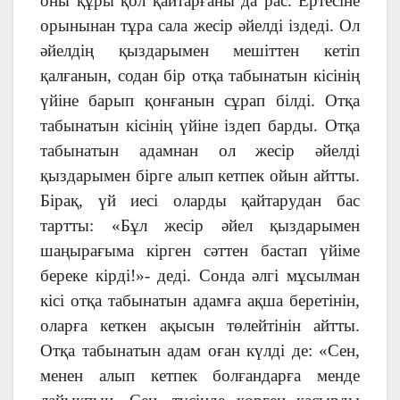
оны құры қол қайтарғаны да рас. Ертесіне
орынынан тұра сала жесір әйелді іздеді. Ол
әйелдің қыздарымен мешіттен кетіп
қалғанын, содан бір отқа табынатын кісінің
үйіне барып қонғанын сұрап білді. Отқа
табынатын кісінің үйіне іздеп барды. Отқа
табынатын адамнан ол жесір әйелді
қыздарымен бірге алып кетпек ойын айтты.
Бірақ, үй иесі оларды қайтарудан бас
тартты: «Бұл жесір әйел қыздарымен
шаңырағыма кірген сәттен бастап үйіме
береке кірді!»- деді. Сонда әлгі мұсылман
кісі отқа табынатын адамға ақша беретінін,
оларға кеткен ақысын төлейтінін айтты.
Отқа табынатын адам оған күлді де: «Сен,
менен алып кетпек болғандарға менде