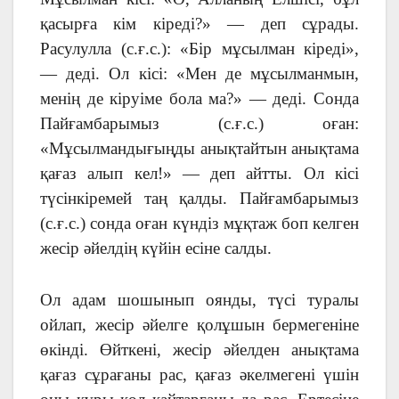
қасырға кім кіреді?» — деп сұрады.
Расулулла (с.ғ.с.): «Бір мұсылман кіреді»,
— деді. Ол кісі: «Мен де мұсылманмын,
менің де кіруіме бола ма?» — деді. Сонда
Пайғамбарымыз (с.ғ.с.) оған:
«Мұсылмандығыңды анықтайтын анықтама
қағаз алып кел!» — деп айтты. Ол кісі
түсінкіремей таң қалды. Пайғамбарымыз
(с.ғ.с.) сонда оған күндіз мұқтаж боп келген
жесір әйелдің күйін есіне салды.
Ол адам шошынып оянды, түсі туралы
ойлап, жесір әйелге қолұшын бермегеніне
өкінді. Өйткені, жесір әйелден анықтама
қағаз сұрағаны рас, қағаз әкелмегені үшін