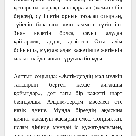
қотырына, жарақатына қарасаң (жем-шөбін
берсең), су ішетін орнын тазалап отырсаң,
түйенің баласына зиян келмесе сүтін іш.
Зиян келетін болса, сауып алудан
қайтарам»,- деді»,- делінген. Осы тәлім
бойынша, мұқтаж адам қажетінше жетімнің
малын пайдаланып тұруына болады.
Аяттың соңында: «Жетімдердің мал-мүлкін
тапсырып берген кезде айғақшы
қойыңдар», деп тағы бір қажетті шарт
баяндалды. Алдым-бердім мәселесі өте
нәзік дүние. Мұнда біреудің ақысына
қиянат жасалуы жасырын емес. Сондықтан,
ислам дінінде мұндай іс құжат-дәлелмен,
әділ куәлардың қатысуымен амалға асуы