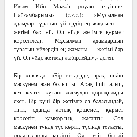
Имам Ибн Мажәһ риуаят етуінше:
Пайғамбарымыз (с.ғ.с.): «Мұсылман
адамдар тұратын үйлердің ең жақсысы —
жетімі бар үй. Ол үйде жетімге құрмет
көрсетіледі. Мұсылман адамдардың
тұратын үйлердің ең жаманы — жетімі бар
үй. Ол үйде жетімді жәбірлейді»,- деген.
Бір хикаяда: «Бір кездерде, арақ ішкіш
маскүнем жан болыпты. Арақ ішіп алып,
кез келген күнәні жасаудан қорықпайды
екен. Бір күні бір жетімге өз баласындай,
тіпті, оданда артық қошемет, құрмет
көрсетіп, қамқорлық жасапты. Сол
маскүнем түнде түс көріп, түсінде тозақты,
ондағыларды көріпті. Ол түсін былай