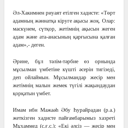
Әл-Хакимнен риуаят етілген хадисте: «Төрт
адамның жәннатқа кіруге ақысы жоқ. Олар:
маскүнем, сүтқор, жетімнің ақысын жеген
адам және ата-анасының қарғысына қалған
адам»,- деген.
Әрине, бұл тәлім-тәрбие өз орнында
мұсылман үмбетіне күшті әсерін тигізеді,
деп ойлаймын. Мұсылмандар жесір мен
жетімнің малын жемек түгілі жақындаудан
қорқатын үмбет.
Имам ибн Мажаәһ Әбу Һурайрадан (р.а.)
жеткізген хадисте пайғамбарымыз хазреті
Мұхаммед (с.ғ.с.): «Екі әлсіз — жесір мен