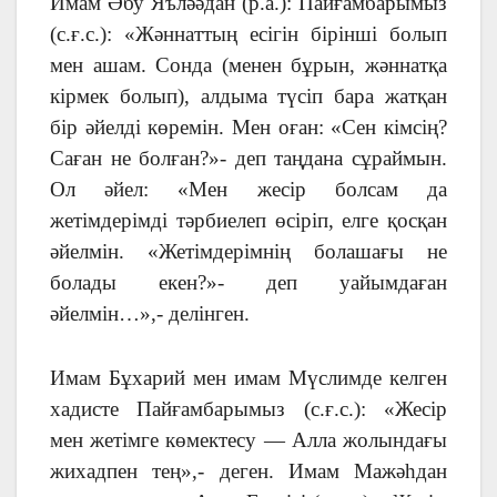
Имам Әбу Яъләәдан (р.а.): Пайғамбарымыз
(с.ғ.с.): «Жәннаттың есігін бірінші болып
мен ашам. Сонда (менен бұрын, жәннатқа
кірмек болып), алдыма түсіп бара жатқан
бір әйелді көремін. Мен оған: «Сен кімсің?
Саған не болған?»- деп таңдана сұраймын.
Ол әйел: «Мен жесір болсам да
жетімдерімді тәрбиелеп өсіріп, елге қосқан
әйелмін. «Жетімдерімнің болашағы не
болады екен?»- деп уайымдаған
әйелмін…»,- делінген.
Имам Бұхарий мен имам Мүслимде келген
хадисте Пайғамбарымыз (с.ғ.с.): «Жесір
мен жетімге көмектесу — Алла жолындағы
жихадпен тең»,- деген. Имам Мажәһдан