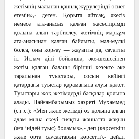
жетімнің малынан қашық жүрулеріңді өсиет
етемін»,- деген. Қорыта айтсақ, әкесіз
немесе ата-анасыз қалған жасөспірімді
қолына алып тәрбиелеу, жетімнің марқұм
ата-анасынан қалған байлығы, мал-мүлкі
болса, оны қорғау — жауапты да, сауапты
іс. Ислам діні бойынша, әке-шешесінен
жетім қалған баланы бірінші кезекте әке
тарапынан туыстары, сосын кейінгі
қатардағы туыстар қарамағына алуы қажет.
Туыстары жоқ жетімдерді басқалар қолына
алады. Пайғамбарымыз хазреті Мұхаммед
(с.ғ.с.): «Мен және жетімді өз қолына алған
адам мына екеуі сияқты жәннатта жақын
(аға інідей туыс) боламыз»,- деп (көрсеткіш
және орта саусақтарын көрсетті),- дейді.