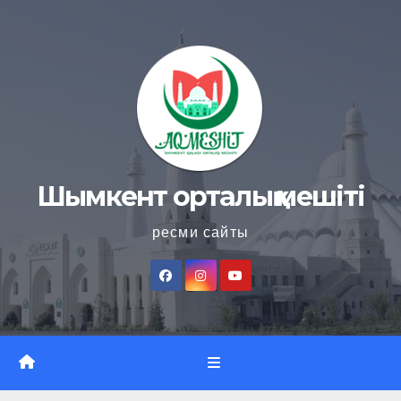
Skip
to
content
Шымкент орталық мешіті
ресми сайты