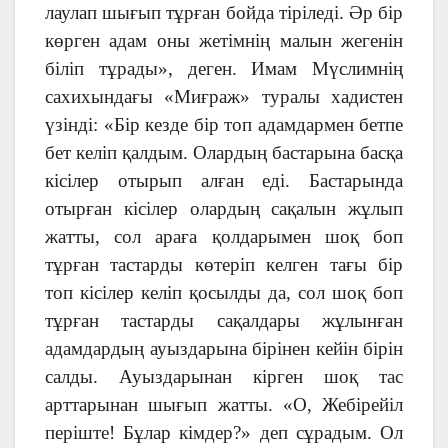
лаулап шығып тұрған бойда тіріледі. Әр бір
көрген адам оны жетімнің малын жегенін
біліп тұрады», деген. Имам Мүслимнің
сахихындағы «Миғраж» туралы хадистен
үзінді: «Бір кезде бір топ адамдармен бетпе
бет келіп қалдым. Олардың бастарына басқа
кісілер отырып алған еді. Бастарында
отырған кісілер олардың сақалын жұлып
жатты, сол араға қолдарымен шоқ боп
тұрған тастарды көтеріп келген тағы бір
топ кісілер келіп қосылды да, сол шоқ боп
тұрған тастарды сақалдары жұлынған
адамдардың ауыздарына бірінен кейін бірін
салды. Ауыздарынан кірген шоқ тас
арттарынан шығып жатты. «О, Жебірейіл
періште! Бұлар кімдер?» деп сұрадым. Ол