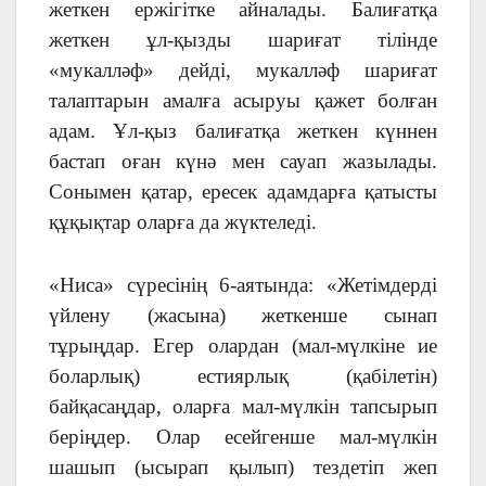
жеткен ержігітке айналады. Балиғатқа
жеткен ұл-қызды шариғат тілінде
«мукалләф» дейді, мукалләф шариғат
талаптарын амалға асыруы қажет болған
адам. Ұл-қыз балиғатқа жеткен күннен
бастап оған күнә мен сауап жазылады.
Сонымен қатар, ересек адамдарға қатысты
құқықтар оларға да жүктеледі.
«Ниса» сүресінің 6-аятында: «Жетімдерді
үйлену (жасына) жеткенше сынап
тұрыңдар. Егер олардан (мал-мүлкіне ие
боларлық) естиярлық (қабілетін)
байқасаңдар, оларға мал-мүлкін тапсырып
беріңдер. Олар есейгенше мал-мүлкін
шашып (ысырап қылып) тездетіп жеп