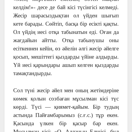
келдім!»- десе де бай кісі түсінгісі келмеді.
Жесір шарасыздықтан ол үйден шығып
кете барады. Сөйтіп, басқа бір есікті қақты.
Ол үйдің иесі отқа табынатын еді. Оған да
жағдайын айтты. Отқа табынушы оны
есіткеннен кейін, өз әйелін әлгі жесір әйелге
қосып, мешіттегі қыздарды үйіне алдырды.
Үй иесі қарындары ашып келген қыздарды
тамақтандырды.
Сол түні жесір әйел мен оның жетімдеріне
көмек қолын созбаған мұсылман кісі түс
көрді. Түсі — қиямет-қайым. Бір тудың
астында Пайғамбарымыз (с.ғ.с.) тұр екен.
Қасында үлкен бір қасыр бар екен.
Мұсылман кісі: «О, Алланың Елшісі, бұл